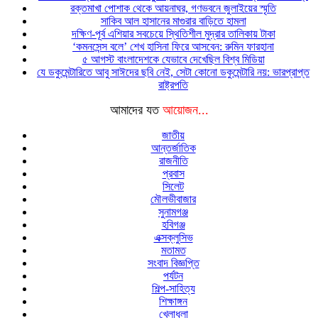
রক্তমাখা পোশাক থেকে আয়নাঘর, গণভবনে জুলাইয়ের স্মৃতি
সাকিব আল হাসানের মাগুরার বাড়িতে হামলা
দক্ষিণ-পূর্ব এশিয়ার সবচেয়ে স্থিতিশীল মুদ্রার তালিকায় টাকা
‘কমনসেন্স বলে’ শেখ হাসিনা ফিরে আসবেন: রুমিন ফারহানা
৫ আগস্ট বাংলাদেশকে যেভাবে দেখেছিল বিশ্ব মিডিয়া
যে ডকুমেন্টারিতে আবু সাঈদের ছবি নেই, সেটা কোনো ডকুমেন্টারি নয়: ভারপ্রাপ্ত
রাষ্ট্রপতি
আমাদের যত
আয়োজন...
জাতীয়
আন্তর্জাতিক
রাজনীতি
প্রবাস
সিলেট
মৌলভীবাজার
সুনামগঞ্জ
হবিগঞ্জ
এক্সক্লুসিভ
মতামত
সংবাদ বিজ্ঞপ্তি
পর্যটন
শিল্প-সাহিত্য
শিক্ষাঙ্গন
খেলাধুলা