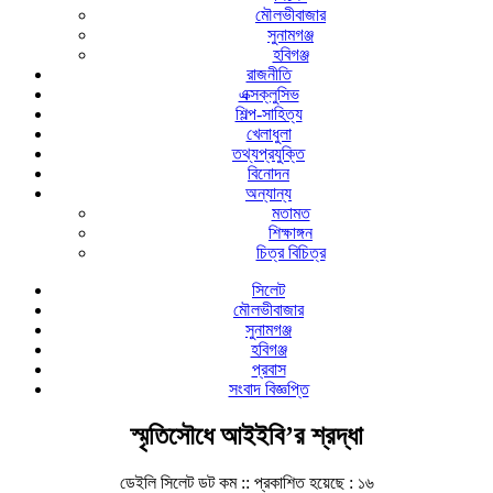
মৌলভীবাজার
সুনামগঞ্জ
হবিগঞ্জ
রাজনীতি
এক্সক্লুসিভ
শিল্প-সাহিত্য
খেলাধুলা
তথ্যপ্রযুক্তি
বিনোদন
অন্যান্য
মতামত
শিক্ষাঙ্গন
চিত্র বিচিত্র
সিলেট
মৌলভীবাজার
সুনামগঞ্জ
হবিগঞ্জ
প্রবাস
সংবাদ বিজ্ঞপ্তি
স্মৃতিসৌধে আইইবি’র শ্রদ্ধা
ডেইলি সিলেট ডট কম ::
প্রকাশিত হয়েছে : ১৬