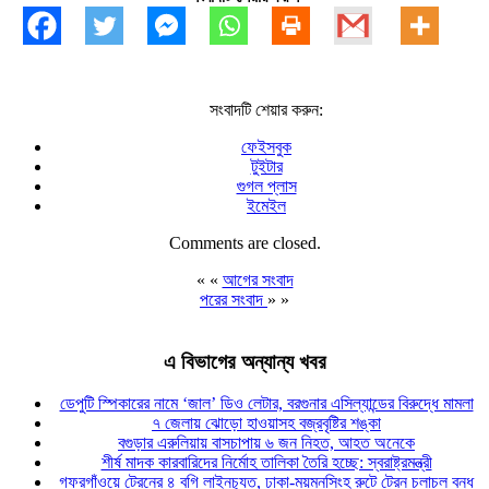
সংবাদটি শেয়ার করুন:
ফেইসবুক
টুইটার
গুগল প্লাস
ইমেইল
Comments are closed.
« «
আগের সংবাদ
পরের সংবাদ
» »
এ বিভাগের অন্যান্য খবর
ডেপুটি স্পিকারের নামে ‘জাল’ ডিও লেটার, বরগুনার এসিল্যান্ডের বিরুদ্ধে মামলা
৭ জেলায় ঝোড়ো হাওয়াসহ বজ্রবৃষ্টির শঙ্কা
বগুড়ার এরুলিয়ায় বাসচাপায় ৬ জন নিহত, আহত অনেকে
শীর্ষ মাদক কারবারিদের নির্মোহ তালিকা তৈরি হচ্ছে: স্বরাষ্ট্রমন্ত্রী
গফরগাঁওয়ে ট্রেনের ৪ বগি লাইনচ্যুত, ঢাকা-ময়মনসিংহ রুটে ট্রেন চলাচল বন্ধ