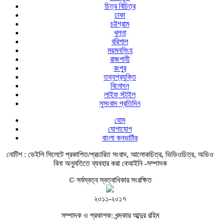
চিত্র বিচিত্র
ঢাকা
চট্টগ্রাম
খুলনা
বরিশাল
ময়মনসিংহ
রাজশাহী
রংপুর
তথ্যপ্রযুক্তি
বিনোদন
লাইফ স্টাইল
সুসংবাদ প্রতিদিন
হোম
যোগাযোগ
বাংলা কনভার্টার
নোটিশ :
ডেইলি সিলেটে প্রকাশিত/প্রচারিত সংবাদ, আলোকচিত্র, ভিডিওচিত্র, অডিও
বিনা অনুমতিতে ব্যবহার করা বেআইনি -সম্পাদক
© সর্বস্বত্ব স্বত্বাধিকার সংরক্ষিত
২০১১-২০১৭
সম্পাদক ও প্রকাশক: খন্দকার আব্দুর রহিম