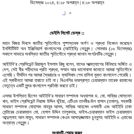
ডিসেম্বর ২০২৪, ৪:২৮ অপরাহ্ন | ৪:২৮ অপরাহ্ন
|
০
ডেইলি সিলেট ডেস্ক ::
মহান বিজয় দিবসে জাতীয় স্মৃতিসৌধে পুষ্পস্তবক অর্পণ ও শ্রদ্ধা নিবেদন করেছেন
ইনস্টিটিউট অব ইঞ্জিনিয়ার্স বাংলাদেশের (আইইবি) নেতৃবৃন্দ। সোমবার (১৬ ডিসেম্বর)
সকালে সাভারে অবস্থিত জাতীয় স্মৃতিসৌধে শ্রদ্ধা জানান সংগঠনটির নেতৃবৃন্দ।
আইইবি’র প্রেসিডেন্ট রিয়াজুল ইসলাম রিজু বলেন, যাদের আত্মত্যাগের বিনিময়ে অর্জিত এ
দেশ, সেই বীর শহীদদের প্রতি শ্রদ্ধা, সম্মান আর ভালোবাসা জানাতে আমরা স্মৃতিসৌধে
এসেছি। দীর্ঘদিন পর আমরা স্বৈরাচার ও ফ্যাসিবাদ শেখ হাসিনা মুক্ত বাংলাদেশ পেয়েছি।
এই স্বাধীনতা আমরা হারাতে চাই না। বিএনপির ভারপ্রাপ্ত চেয়ারম্যান তারেক রহমানের
নেতৃত্বে একটি সুন্দর বাংলাদেশ প্রতিষ্ঠা করতে চাই।
এসময় উপস্থিত ছিলেন আইইবি’র সাধারণ সম্পাদক অধ্যাপক ড. মো. সাব্বির মোস্তফা
খান, ভাইস প্রেসিডেন্ট নিয়াজ উদ্দিন ভূঁইয়া, এটিএম তানবীর-উল হাসান (তমাল), সহকারী
সাধারণ সম্পাদক মোহাম্মদ মাহবুব আলম, সাব্বির আহমেদ ওসমানী এবং আইইবি ঢাকা
সেন্টারের চেয়ারম্যান মো. হেলাল উদ্দিন তালুকদার, ভাইস-চেয়ারম্যান ভাইস চেয়ারম্যান
আব্দুল্লাহ আল মামুন, সাধারণ সম্পাদক কেএম আসাদুজ্জামান চুন্নুসহ আইইবি ও এ্যাবের
অন্যান্য নেতৃবৃন্দ।
সংবাদটি শেয়ার করুন