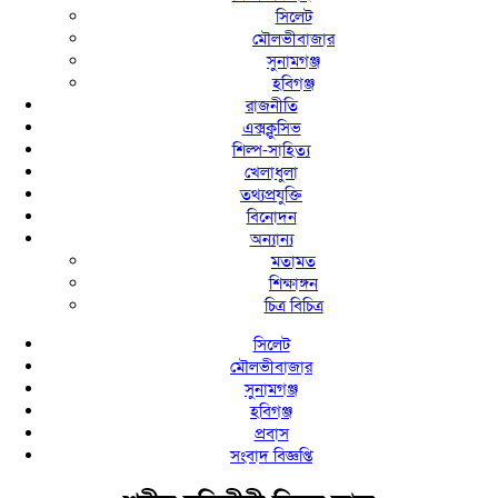
সিলেট
মৌলভীবাজার
সুনামগঞ্জ
হবিগঞ্জ
রাজনীতি
এক্সক্লুসিভ
শিল্প-সাহিত্য
খেলাধুলা
তথ্যপ্রযুক্তি
বিনোদন
অন্যান্য
মতামত
শিক্ষাঙ্গন
চিত্র বিচিত্র
সিলেট
মৌলভীবাজার
সুনামগঞ্জ
হবিগঞ্জ
প্রবাস
সংবাদ বিজ্ঞপ্তি