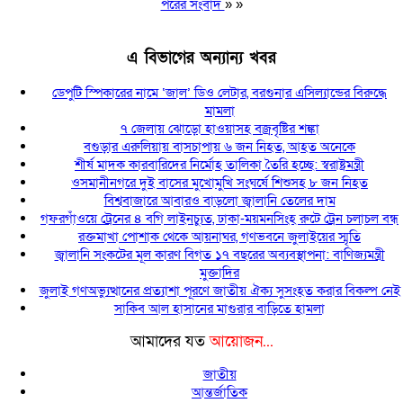
পরের সংবাদ
» »
এ বিভাগের অন্যান্য খবর
ডেপুটি স্পিকারের নামে ‘জাল’ ডিও লেটার, বরগুনার এসিল্যান্ডের বিরুদ্ধে
মামলা
৭ জেলায় ঝোড়ো হাওয়াসহ বজ্রবৃষ্টির শঙ্কা
বগুড়ার এরুলিয়ায় বাসচাপায় ৬ জন নিহত, আহত অনেকে
শীর্ষ মাদক কারবারিদের নির্মোহ তালিকা তৈরি হচ্ছে: স্বরাষ্ট্রমন্ত্রী
ওসমানীনগরে দুই বাসের মুখোমুখি সংঘর্ষে শিশুসহ ৮ জন নিহত
বিশ্ববাজারে আবারও বাড়লো জ্বালানি তেলের দাম
গফরগাঁওয়ে ট্রেনের ৪ বগি লাইনচ্যুত, ঢাকা-ময়মনসিংহ রুটে ট্রেন চলাচল বন্ধ
রক্তমাখা পোশাক থেকে আয়নাঘর, গণভবনে জুলাইয়ের স্মৃতি
জ্বালানি সংকটের মূল কারণ বিগত ১৭ বছরের অব্যবস্থাপনা: বাণিজ্যমন্ত্রী
মুক্তাদির
জুলাই গণঅভ্যুত্থানের প্রত্যাশা পূরণে জাতীয় ঐক্য সুসংহত করার বিকল্প নেই
সাকিব আল হাসানের মাগুরার বাড়িতে হামলা
আমাদের যত
আয়োজন...
জাতীয়
আন্তর্জাতিক