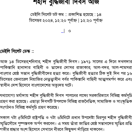
শহীদ বুদ্ধিজীবী দিবস আজ
ডেইলি সিলেট ডট কম ::
প্রকাশিত হয়েছে : ১৪
ডিসেম্বর ২০২৪, ১২:২০ পূর্বাহ্ন | ১২:২০ পূর্বাহ্ন
|
০
ডেইলি সিলেট ডেস্ক ::
আজ ১৪ ডিসেম্বর,শনিবার, শহীদ বুদ্ধিজীবী দিবস। ১৯৭১ সালের এ দিনে দখলদার
পাকিস্তানি হানাদার বাহিনী ও তাদের দোসর রাজাকার, আল-বদর, আল-শামসরা
বাংলার শ্রেষ্ঠ সন্তান বুদ্ধিজীবীদের হত্যা করে। বুদ্ধিজীবী হত্যার ঠিক দুই দিন পর ১৬
ডিসেম্বর জেনারেল নিয়াজির নেতৃত্বাধীন বর্বর পাকিস্তানি বাহিনী আত্মসমর্পণ করে এবং
স্বাধীন দেশ হিসেবে বাংলাদেশের অভ্যুদয় ঘটে।
যথাযোগ্য মর্যাদায় শহীদ বুদ্ধিজীবী দিবস পালনের লক্ষ্যে সরকারিভাবে বিভিন্ন কর্মসূচি
গ্রহণ করা হয়েছে। এছাড়া দিবসটি উপলক্ষে বিভিন্ন রাজনৈতিক, সামাজিক ও সাংস্কৃতিক
সংগঠনও বিভিন্ন কর্মসূচি গ্রহণ করেছে।
সকাল ৭টা ৫মিনিটে রাষ্ট্রপতি ও ৭টা ৬মিনিটে প্রধান উপদেষ্টা মিরপুর শহীদ বুদ্ধিজীবী
স্মৃতিসৌধে পুষ্পস্তবক অর্পণ করবেন। এ সময় তাঁরা জাতির শ্রেষ্ঠ সন্তানদের স্মৃতির প্রতি
গভীর শ্রদ্ধার অংশ হিসেবে সেখানে নীরবে কিছুক্ষণ দাঁড়িয়ে থাকবেন।