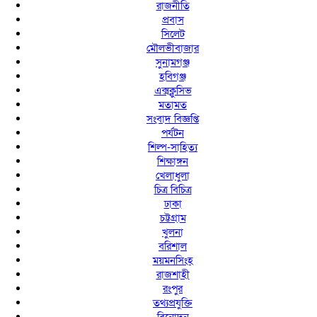
রাজনীতি
প্রবাস
সিলেট
মৌলভীবাজার
সুনামগঞ্জ
হবিগঞ্জ
এক্সক্লুসিভ
মতামত
সংবাদ বিজ্ঞপ্তি
পর্যটন
শিল্প-সাহিত্য
শিক্ষাঙ্গন
খেলাধুলা
চিত্র বিচিত্র
ঢাকা
চট্টগ্রাম
খুলনা
বরিশাল
ময়মনসিংহ
রাজশাহী
রংপুর
তথ্যপ্রযুক্তি