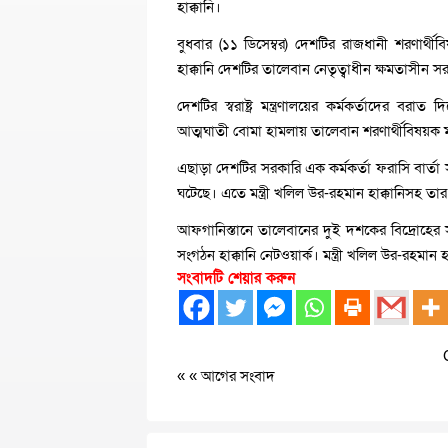
হাক্কানি।
বুধবার (১১ ডিসেম্বর) দেশটির রাজধানী শরণার্থী
হাক্কানি দেশটির তালেবান নেতৃত্বাধীন ক্ষমতাসীন সরকারের
দেশটির স্বরাষ্ট্র মন্ত্রণালয়ের কর্মকর্তাদের ব
আত্মঘাতী বোমা হামলায় তালেবান শরণার্থীবিষয়ক মন্
এছাড়া দেশটির সরকারি এক কর্মকর্তা ফরাসি বার্তা স
ঘটেছে। এতে মন্ত্রী খলিল উর-রহমান হাক্কানিসহ ত
আফগানিস্তানে তালেবানের দুই দশকের বিদ্রোহের সম
সংগঠন হাক্কানি নেটওয়ার্ক। মন্ত্রী খলিল উর-রহমান 
সংবাদটি শেয়ার করুন
« «
আগের সংবাদ