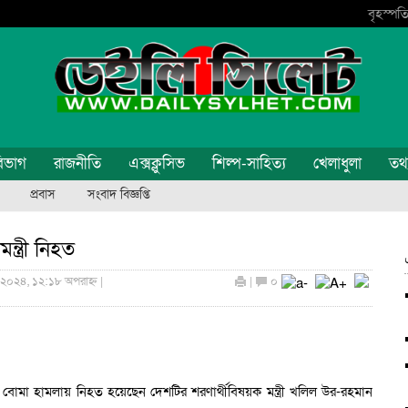
বৃহস্পতি
িভাগ
রাজনীতি
এক্সক্লুসিভ
শিল্প-সাহিত্য
খেলাধুলা
তথ্য
প্রবাস
সংবাদ বিজ্ঞপ্তি
ত্রী নিহত
 ২০২৪, ১২:১৮ অপরাহ্ন |
|
০
 বোমা হামলায় নিহত হয়েছেন দেশটির শরণার্থীবিষয়ক মন্ত্রী খলিল উর-রহমান