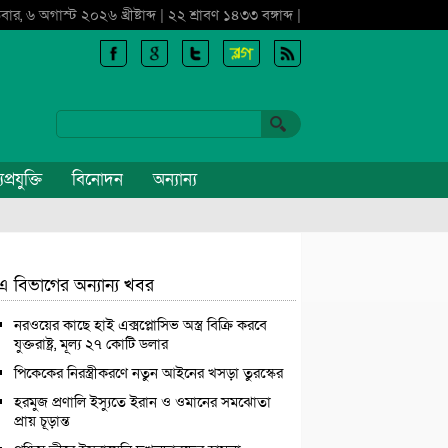
বার, ৬ অগাস্ট ২০২৬ খ্রীষ্টাব্দ | ২২ শ্রাবণ ১৪৩৩ বঙ্গাব্দ |
প্রযুক্তি
বিনোদন
অন্যান্য
এ বিভাগের অন্যান্য খবর
নরওয়ের কাছে হাই এক্সপ্লোসিভ অস্ত্র বিক্রি করবে
যুক্তরাষ্ট্র, মূল্য ২৭ কোটি ডলার
পিকেকের নিরস্ত্রীকরণে নতুন আইনের খসড়া তুরস্কের
হরমুজ প্রণালি ইস্যুতে ইরান ও ওমানের সমঝোতা
প্রায় চূড়ান্ত