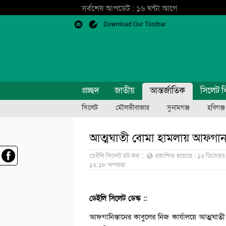
সর্বশেষ আপডেট : ১৬ ঘন্টা আগে
Download Our Toolbar
প্রচ্ছদ
জাতীয়
আন্তর্জাতিক
সিলেট ব
সিলেট
মৌলভীবাজার
সুনামগঞ্জ
হবিগঞ্জ
আত্মঘাতী বোমা হামলায় আফগানমন্
ডেইলি সিলেট ডট কম ::
প্রকাশিত হয়েছে : ১২ ডিসেম্বর
১২:১৮ অপরাহ্ন
ডেইলি সিলেট ডেস্ক ::
আফগানিস্তানের কাবুলের নিজ কার্যালয়ে আত্মঘাতী