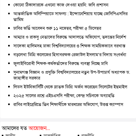
কোনো ঠিকাদারকে এখনো কাজ দেওয়া হয়নি: জবি প্রশাসন
আন্তর্জাতিক অলিম্পিয়াডে সাফল্য : ইন্দোনেশিয়ায় যাচ্ছে জেসিপিএসসির
তামিম
ঢাবির ভর্তি আবেদন শুরু ১১ নভেম্বর, পরীক্ষা ৫ ডিসেম্বর
আম্মার ও রাকসু নেতাদের বিরুদ্ধে আদালতে অভিযোগ, তদন্তের নির্দেশ
সাদেকা হালিমসহ ঢাকা বিশ্ববিদ্যালয়ের ৩ শিক্ষক সাময়িকভাবে বরখাস্ত
বড়লেখা ডিগ্রি কলেজের হিসাবরক্ষক রেজাউল ইসলাম’র বিদায় সংবর্ধনা
জুলাইবিরোধী শিক্ষক-কর্মকর্তাদের বিরুদ্ধে ব্যবস্থা নিচ্ছে ঢাবি
সুনামগঞ্জ বিজ্ঞান ও প্রযুক্তি বিশ্ববিদ্যালয়ের নতুন উপ-উপাচার্য অধ্যাপক ড.
জাহাঙ্গীর সরকার
লিডস ইউনিভার্সিটি থেকে স্নাতক ডিগ্রি অর্জন করেছেন সিলেটের ইছমাইল
২০২৫ সালের প্রশ্নে এইচএসসি পরীক্ষা, কেন্দ্র সচিবকে অব্যাহতি
রাবির লাইব্রেরিতে তিন শিক্ষার্থীকে মারধরের অভিযোগ, উত্তপ্ত ক্যাম্পাস
আমাদের যত
আয়োজন...
জাতীয়
আন্তর্জাতিক
রাজনীতি