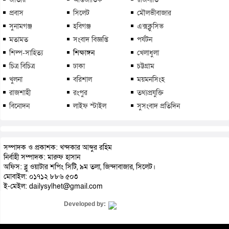
প্রবাস
সিলেট
মৌলভীবাজার
সুনামগঞ্জ
হবিগঞ্জ
এক্সক্লুসিভ
মতামত
সংবাদ বিজ্ঞপ্তি
পর্যটন
শিল্প-সাহিত্য
শিক্ষাঙ্গন
খেলাধুলা
চিত্র বিচিত্র
ঢাকা
চট্টগ্রাম
খুলনা
বরিশাল
ময়মনসিংহ
রাজশাহী
রংপুর
তথ্যপ্রযুক্তি
বিনোদন
লাইফ স্টাইল
সুসংবাদ প্রতিদিন
সম্পাদক ও প্রকাশক: খন্দকার আব্দুর রহিম
নির্বাহী সম্পাদক: মারুফ হাসান
অফিস: ব্লু ওয়াটার শপিং সিটি, ৯ম তলা, জিন্দাবাজার, সিলেট।
মোবাইল: ০১৭১২ ৮৮৬ ৫০৩
ই-মেইল: dailysylhet@gmail.com
Developed by: