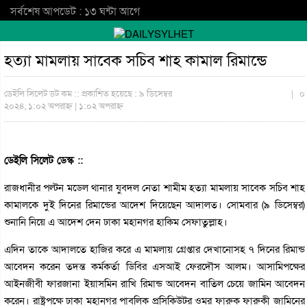
সর্বশেষ আপডেট : ১৩ ঘন্টা আগে
হত্যা মামলায় সাবেক সচিব শাহ কামাল রিমান্ডে
ডেইলি সিলেট ডট কম ::
প্রকাশিত হয়েছে : ৯ ডিসেম্বর
|
০
২০২৪, ১:০২ অপরাহ্ন | ১:০২ অপরাহ্ন
ডেইলি সিলেট ডেস্ক ::
রাজধানীর পল্টন মডেল থানার যুবদল নেতা শামীম হত্যা মামলায় সাবেক সচিব শাহ
কামালকে দুই দিনের রিমান্ডের আদেশ দিয়েছেন আদালত। সোমবার (৯ ডিসেম্বর)
শুনানি নিয়ে এ আদেশ দেন ঢাকা মহানগর হাকিম সেফাতুল্লাহ।
এদিন তাকে আদালতে হাজির করে এ মামলায় গ্রেপ্তার দেখানোসহ ৭ দিনের রিমান্ড
আবেদন করেন তদন্ত কর্মকর্তা ডিবির এসআই ফেরদৌস আলম। আসামিপক্ষের
আইনজীবী ফারজানা ইয়াসমিন রাখি রিমান্ড আবেদন বাতিল চেয়ে জামিন আবেদন
করেন। রাষ্ট্রপক্ষে ঢাকা মহানগর পাবলিক প্রসিকিউটর ওমর ফারুক ফারুকী জামিনের