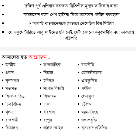
দক্ষিণ-পূর্ব এশিয়ার সবচেয়ে স্থিতিশীল মুদ্রার তালিকায় টাকা
‘কমনসেন্স বলে’ শেখ হাসিনা ফিরে আসবেন: রুমিন ফারহানা
৫ আগস্ট বাংলাদেশকে যেভাবে দেখেছিল বিশ্ব মিডিয়া
যে ডকুমেন্টারিতে আবু সাঈদের ছবি নেই, সেটা কোনো ডকুমেন্টারি নয়: ভারপ্রাপ্ত
রাষ্ট্রপতি
আমাদের যত
আয়োজন...
জাতীয়
আন্তর্জাতিক
রাজনীতি
প্রবাস
সিলেট
মৌলভীবাজার
সুনামগঞ্জ
হবিগঞ্জ
এক্সক্লুসিভ
মতামত
সংবাদ বিজ্ঞপ্তি
পর্যটন
শিল্প-সাহিত্য
শিক্ষাঙ্গন
খেলাধুলা
চিত্র বিচিত্র
ঢাকা
চট্টগ্রাম
খুলনা
বরিশাল
ময়মনসিংহ
রাজশাহী
রংপুর
তথ্যপ্রযুক্তি
বিনোদন
লাইফ স্টাইল
সুসংবাদ প্রতিদিন