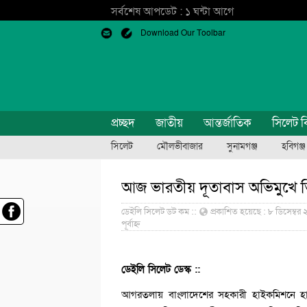
সর্বশেষ আপডেট : ১ ঘন্টা আগে
Download Our Toolbar
প্রচ্ছদ
জাতীয়
আন্তর্জাতিক
সিলেট ব
সিলেট
মৌলভীবাজার
সুনামগঞ্জ
হবিগঞ্জ
আজ ভারতীয় দূতাবাস অভিমুখে ত
ডেইলি সিলেট ডট কম ::
প্রকাশিত হয়েছে : ৮ ডিসেম্বর ২
পূর্বাহ্ন
ডেইলি সিলেট ডেস্ক ::
আগরতলায় বাংলাদেশের সহকারী হাইকমিশনে হামল