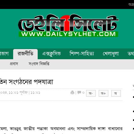
শুক
িভাগ
রাজনীতি
এক্সক্লুসিভ
শিল্প-সাহিত্য
খেলাধুলা
তথ্য
প্রবাস
সংবাদ বিজ্ঞপ্তি
িন সংগঠনের পদযাত্রা
০২৪, ১১:০১ পূর্বাহ্ন | ১১:০১
|
০
া, ভাঙচুর, জাতীয় পতাকা অবমাননা এবং সাম্প্রদায়িক দাঙ্গা বাধানোর