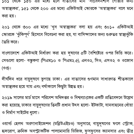
১০১ থেকে ১৫০ এর মধ্যে হলে বাতাসের মান ‘সংবেদনশীল গোষ্ঠীর জন্য
অস্বাস্থ্যকর’, ১৫১ থেকে ২০০ এর মধ্যে একিউআই স্কোরকে ‘অস্বাস্থ্যকর’ বলে মনে
করা হয়।
২০১ থেকে ৩০০ এর মধ্যে ‘খুব অস্বাস্থ্যকর’ বলা হয় এবং ৩০১+ একিউআই
স্কোরকে ‘ঝুঁকিপূর্ণ’ হিসেবে বিবেচনা করা হয়, যা বাসিন্দাদের জন্য গুরুতর স্বাস্থ্যঝুঁকি
তৈরি করে।
বাংলাদেশে একিউআই নির্ধারণ করা হয় দূষণের ৫টি বৈশিষ্ট্যের ওপর ভিত্তি করে।
সেগুলো হলো- বস্তুকণা (পিএম১০ ও পিএম২.৫), এনও২, সিও, এসও২ ও ওজোন
(ও৩)।
দীর্ঘদিন ধরে বায়ুদূষণে ভুগছে ঢাকা। এর বাতাসের গুণমান সাধারণত শীতকালে
অস্বাস্থ্যকর হয়ে যায় এবং বর্ষাকালে কিছুটা উন্নত হয়।
২০১৯ সালের মার্চ মাসে পরিবেশ অধিদপ্তর ও বিশ্বব্যাংকের একটি প্রতিবেদনে উল্লেখ
করা হয়েছে, ঢাকার বায়ুদূষণের তিনটি প্রধান উৎস হলো- ইটভাটা, যানবাহনের ধোঁয়া
ও নির্মাণ সাইটের ধুলো।
ওয়ার্ল্ড হেলথ অরগানাইজেশন (ডব্লিউএইচও) অনুসারে, বায়ুদূষণের ফলে স্ট্রোক,
হৃদরোগ, ক্রনিক অবস্ট্রাকটিভ পালমোনারি ডিজিজ, ফুসফুসের ক্যানসার এবং তীব্র