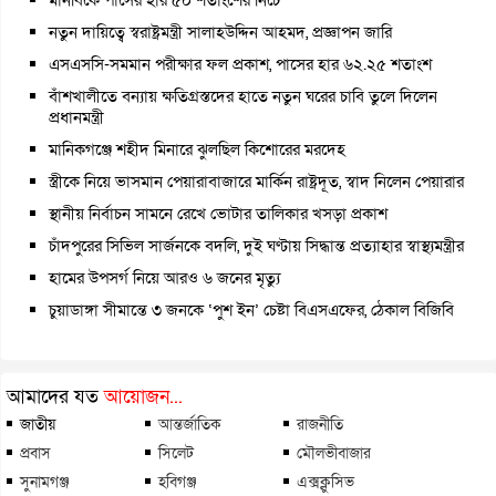
মানবিকে পাসের হার ৫০ শতাংশের নিচে
নতুন দায়িত্বে স্বরাষ্ট্রমন্ত্রী সালাহউদ্দিন আহমদ, প্রজ্ঞাপন জারি
এসএসসি-সমমান পরীক্ষার ফল প্রকাশ, পাসের হার ৬২.২৫ শতাংশ
বাঁশখালীতে বন্যায় ক্ষতিগ্রস্তদের হাতে নতুন ঘরের চাবি তুলে দিলেন
প্রধানমন্ত্রী
মানিকগঞ্জে শহীদ মিনারে ঝুলছিল কিশোরের মরদেহ
স্ত্রীকে নিয়ে ভাসমান পেয়ারাবাজারে মার্কিন রাষ্ট্রদূত, স্বাদ নিলেন পেয়ারার
স্থানীয় নির্বাচন সামনে রেখে ভোটার তালিকার খসড়া প্রকাশ
চাঁদপুরের সিভিল সার্জনকে বদলি, দুই ঘণ্টায় সিদ্ধান্ত প্রত্যাহার স্বাস্থ্যমন্ত্রীর
হামের উপসর্গ নিয়ে আরও ৬ জনের মৃত্যু
চুয়াডাঙ্গা সীমান্তে ৩ জনকে ‘পুশ ইন’ চেষ্টা বিএসএফের, ঠেকাল বিজিবি
আমাদের যত
আয়োজন...
জাতীয়
আন্তর্জাতিক
রাজনীতি
প্রবাস
সিলেট
মৌলভীবাজার
সুনামগঞ্জ
হবিগঞ্জ
এক্সক্লুসিভ