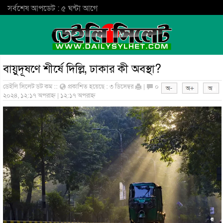
সর্বশেষ আপডেট : ৫ ঘন্টা আগে
বায়ুদূষণে শীর্ষে দিল্লি, ঢাকার কী অবস্থা?
ডেইলি সিলেট ডট কম ::
প্রকাশিত হয়েছে : ৩ ডিসেম্বর
|
০
২০২৪, ১২:১৭ অপরাহ্ন | ১২:১৭ অপরাহ্ন