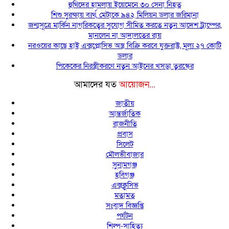
হুথিদের হামলায় ইয়েমেনে ৩০ সেনা নিহত
শিশু সুরক্ষায় ব্যর্থ, মেটাকে ৯৪২ মিলিয়ন ডলার জরিমানা
জন্মসূত্রে মার্কিন নাগরিকত্বের সুযোগ সীমিত করতে নতুন আদেশ ট্রাম্পের,
মানলেন না আদালতের রায়
নরওয়ের কাছে হাই এক্সপ্লোসিভ অস্ত্র বিক্রি করবে যুক্তরাষ্ট্র, মূল্য ২৭ কোটি
ডলার
পিকেকের নিরস্ত্রীকরণে নতুন আইনের খসড়া তুরস্কের
আমাদের যত
আয়োজন...
জাতীয়
আন্তর্জাতিক
রাজনীতি
প্রবাস
সিলেট
মৌলভীবাজার
সুনামগঞ্জ
হবিগঞ্জ
এক্সক্লুসিভ
মতামত
সংবাদ বিজ্ঞপ্তি
পর্যটন
শিল্প-সাহিত্য