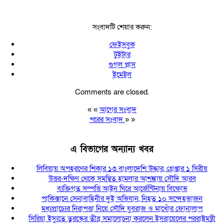
সংবাদটি শেয়ার করুন:
ফেইসবুক
টুইটার
গুগল প্লাস
ইমেইল
Comments are closed.
« «
আগের সংবাদ
পরের সংবাদ
» »
এ বিভাগের অন্যান্য খবর
লিবিয়ায় অপহরণের শিকার ১৩ বাংলাদেশি উদ্ধার, গ্রেপ্তার ১ সিরীয়
উত্তর-দক্ষিণ থেকে সমন্বিত হামলার আশঙ্কায় সৌদি আরব
ব্যক্তিগত সম্পত্তি আইন ঘিরে আর্জেন্টিনায় বিক্ষোভ
পাকিস্তানে সেনাবাহিনীর দুই অভিযান, নিহত ১০ সন্দেহভাজন
মধ্যপ্রাচ্যের নিরাপত্তা নিয়ে সৌদি যুবরাজ ও মাখোঁর ফোনালাপ
সিরিয়া ইস্যুতে তুরস্কের তীব্র সমালোচনা করলেন ইসরায়েলের পররাষ্ট্রমন্ত্রী