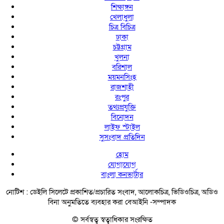
শিক্ষাঙ্গন
খেলাধুলা
চিত্র বিচিত্র
ঢাকা
চট্টগ্রাম
খুলনা
বরিশাল
ময়মনসিংহ
রাজশাহী
রংপুর
তথ্যপ্রযুক্তি
বিনোদন
লাইফ স্টাইল
সুসংবাদ প্রতিদিন
হোম
যোগাযোগ
বাংলা কনভার্টার
নোটিশ :
ডেইলি সিলেটে প্রকাশিত/প্রচারিত সংবাদ, আলোকচিত্র, ভিডিওচিত্র, অডিও
বিনা অনুমতিতে ব্যবহার করা বেআইনি -সম্পাদক
© সর্বস্বত্ব স্বত্বাধিকার সংরক্ষিত