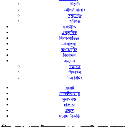
সিলেট
মৌলভীবাজার
সুনামগঞ্জ
হবিগঞ্জ
রাজনীতি
এক্সক্লুসিভ
শিল্প-সাহিত্য
খেলাধুলা
তথ্যপ্রযুক্তি
বিনোদন
অন্যান্য
মতামত
শিক্ষাঙ্গন
চিত্র বিচিত্র
সিলেট
মৌলভীবাজার
সুনামগঞ্জ
হবিগঞ্জ
প্রবাস
সংবাদ বিজ্ঞপ্তি