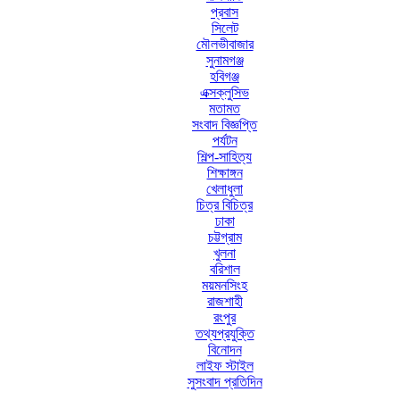
প্রবাস
সিলেট
মৌলভীবাজার
সুনামগঞ্জ
হবিগঞ্জ
এক্সক্লুসিভ
মতামত
সংবাদ বিজ্ঞপ্তি
পর্যটন
শিল্প-সাহিত্য
শিক্ষাঙ্গন
খেলাধুলা
চিত্র বিচিত্র
ঢাকা
চট্টগ্রাম
খুলনা
বরিশাল
ময়মনসিংহ
রাজশাহী
রংপুর
তথ্যপ্রযুক্তি
বিনোদন
লাইফ স্টাইল
সুসংবাদ প্রতিদিন