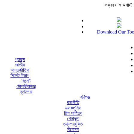
শুক্রবার, ৭ অগাস্ট ২
Download Our Too
প্রচ্ছদ
জাতীয়
আন্তর্জাতিক
সিলেট বিভাগ
সিলেট
মৌলভীবাজার
সুনামগঞ্জ
হবিগঞ্জ
রাজনীতি
এক্সক্লুসিভ
শিল্প-সাহিত্য
খেলাধুলা
তথ্যপ্রযুক্তি
বিনোদন