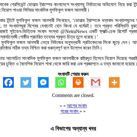
রের সাবেক প্রেসিডেন্ট ডোনাল্ড ট্রাম্পের বাংলাদেশে সংখ্যালঘু নির্যাতনের অভিযোগ নিয়ে করা 
সেবে নিয়োগ পাওয়া সিনিয়র সাংবাদিক মুশফিকুল ফজল আনসারী।
বার টুইটে মুশফিকুল ফজল আনসারী লিখেছেন, ‘ডোনাল্ড ট্রাম্পকে ধন্যবাদ সংখ্যালঘুদের সুর
, তা সংখ্যালঘুরা বিশ্বের যেখানেই হোন কিংবা যে ধর্মেরই। তবে প্রকৃত পরিস্থিতি বু
জই সুইডেন-ভিত্তিক সংবাদ সংস্থা @NetraNews একটি ফ্যাক্ট-চেক রিপোর্ট প্রকা
 স্বার্থান্বেষী গোষ্ঠীর প্রচারিত তথ্যের প্রকৃত চিত্র তুলে ধরেছে।’
দূত মুশফিকুল ফজল আনসারী নেত্র নিউজের অনুসন্ধানী প্রতিবেদনের লিংক জুড়ে দেন। আক
্রতিষ্ঠায় সঠিক তথ্য নিশ্চিত করা গুরুত্বপূর্ণ বলে উল্লেখ করেন তিনি।
াদায় আলোচিত সাংবাদিক মুশফিকুল ফজল আনসারীকে রাষ্ট্রদূত হিসেবে নিয়োগ দিয়েছে পররাষ্ট্
লয়ের চুক্তি ও বৈদেশিক নিয়োগ শাখা থেকে জারি করা এক প্রজ্ঞাপনে এ তথ্য জানানো হয়েছে
সংবাদটি শেয়ার করুন
Comments are closed.
« «
আগের সংবাদ
পরের সংবাদ
» »
এ বিভাগের অন্যান্য খবর