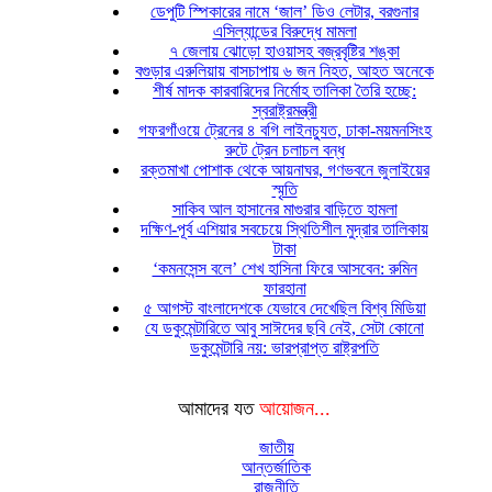
ডেপুটি স্পিকারের নামে ‘জাল’ ডিও লেটার, বরগুনার
এসিল্যান্ডের বিরুদ্ধে মামলা
৭ জেলায় ঝোড়ো হাওয়াসহ বজ্রবৃষ্টির শঙ্কা
বগুড়ার এরুলিয়ায় বাসচাপায় ৬ জন নিহত, আহত অনেকে
শীর্ষ মাদক কারবারিদের নির্মোহ তালিকা তৈরি হচ্ছে:
স্বরাষ্ট্রমন্ত্রী
গফরগাঁওয়ে ট্রেনের ৪ বগি লাইনচ্যুত, ঢাকা-ময়মনসিংহ
রুটে ট্রেন চলাচল বন্ধ
রক্তমাখা পোশাক থেকে আয়নাঘর, গণভবনে জুলাইয়ের
স্মৃতি
সাকিব আল হাসানের মাগুরার বাড়িতে হামলা
দক্ষিণ-পূর্ব এশিয়ার সবচেয়ে স্থিতিশীল মুদ্রার তালিকায়
টাকা
‘কমনসেন্স বলে’ শেখ হাসিনা ফিরে আসবেন: রুমিন
ফারহানা
৫ আগস্ট বাংলাদেশকে যেভাবে দেখেছিল বিশ্ব মিডিয়া
যে ডকুমেন্টারিতে আবু সাঈদের ছবি নেই, সেটা কোনো
ডকুমেন্টারি নয়: ভারপ্রাপ্ত রাষ্ট্রপতি
আমাদের যত
আয়োজন...
জাতীয়
আন্তর্জাতিক
রাজনীতি