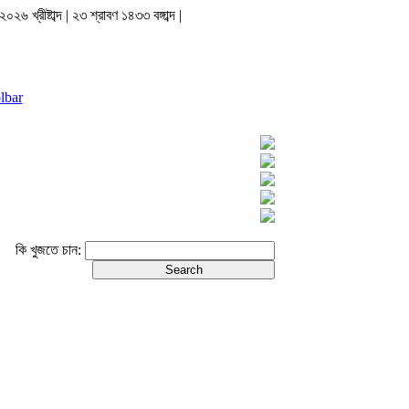
০২৬ খ্রীষ্টাব্দ | ২৩ শ্রাবণ ১৪৩৩ বঙ্গাব্দ |
lbar
কি খুজতে চান: