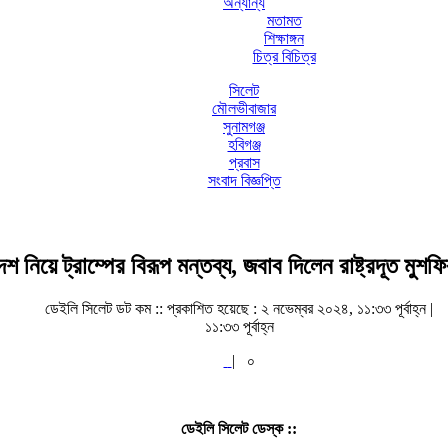
অন্যান্য
মতামত
শিক্ষাঙ্গন
চিত্র বিচিত্র
সিলেট
মৌলভীবাজার
সুনামগঞ্জ
হবিগঞ্জ
প্রবাস
সংবাদ বিজ্ঞপ্তি
েশ নিয়ে ট্রাম্পের বিরূপ মন্তব্য, জবাব দিলেন রাষ্ট্রদূত মু
ডেইলি সিলেট ডট কম ::
প্রকাশিত হয়েছে : ২ নভেম্বর ২০২৪, ১১:৩৩ পূর্বাহ্ন |
১১:৩৩ পূর্বাহ্ন
|
০
ডেইলি সিলেট ডেস্ক ::