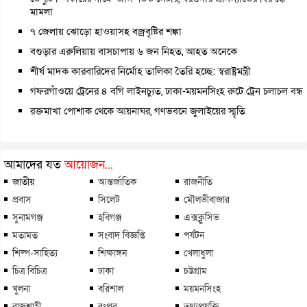
মামলা
৭ জেলায় ঝোড়ো হাওয়াসহ বজ্রবৃষ্টির শঙ্কা
বগুড়ার এরুলিয়ায় বাসচাপায় ৬ জন নিহত, আহত অনেকে
শীর্ষ মাদক কারবারিদের নির্মোহ তালিকা তৈরি হচ্ছে: স্বরাষ্ট্রমন্ত্রী
গফরগাঁওয়ে ট্রেনের ৪ বগি লাইনচ্যুত, ঢাকা-ময়মনসিংহ রুটে ট্রেন চলাচল বন্ধ
রক্তমাখা পোশাক থেকে আয়নাঘর, গণভবনে জুলাইয়ের স্মৃতি
আমাদের যত
আয়োজন...
জাতীয়
আন্তর্জাতিক
রাজনীতি
প্রবাস
সিলেট
মৌলভীবাজার
সুনামগঞ্জ
হবিগঞ্জ
এক্সক্লুসিভ
মতামত
সংবাদ বিজ্ঞপ্তি
পর্যটন
শিল্প-সাহিত্য
শিক্ষাঙ্গন
খেলাধুলা
চিত্র বিচিত্র
ঢাকা
চট্টগ্রাম
খুলনা
বরিশাল
ময়মনসিংহ
রাজশাহী
রংপুর
তথ্যপ্রযুক্তি