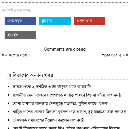
সংবাদটি শেয়ার করুন:
ফেইসবুক
টুইটার
গুগল প্লাস
ইমেইল
Comments are closed.
« «
আগের সংবাদ
পরের সংবাদ
» »
এ বিভাগের অন্যান্য খবর
ভারত থেকে ২ দশমিক ৩ টন কাঁদুনে গ্যাস আমদানি
রাজনীতি যেন নিজেদের পেশাগত দায়িত্ব পালনে বিঘ্ন না ঘটায়: প্রধানমন্ত্রী
বোমা হামলার আশঙ্কায় দেশজুড়ে সতর্কতা, পুলিশ বলছে ‘গুজব’
বাড়ির পাশের ডোবায় মিললো যুবদল নেতার লাশ, দুই চাচাতো ভাই পলাতক
চিকিৎসক সমাবেশের উদ্বোধন করলেন প্রধানমন্ত্রী
ডেপুটি স্পিকারের নামে ‘জাল’ ডিও লেটার, বরগুনার এসিল্যান্ডের বিরুদ্ধে