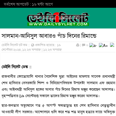
সর্বশেষ আপডেট : ১৬ ঘন্টা আগে
সালমান-আনিসুল আবারও পাঁচ দিনের রিমান্ডে
ডেইলি সিলেট ডট কম ::
প্রকাশিত হয়েছে : ১৯
|
০
সেপ্টেম্বর ২০২৪, ১২:২৩ অপরাহ্ন | ১২:২৩ অপরাহ্ন
ডেইলি সিলেট ডেস্ক ::
রাজধানীর কোতোয়ালি থানার বৈদেশিক মুদ্রা আইনের মামলায় সাবেক প্রধানমন্ত্রী
শেখ হাসিনার বেসরকারি শিল্প ও বিনিয়োগবিষয়ক উপদেষ্টা সালমান এফ রহমান
এবং আইনমন্ত্রী আনিসুল হকের আবার পাঁচ দিনের রিমান্ড মঞ্জুর করেছেন আদালত।
বৃহস্পতিবার (১৯ সেপ্টেম্বর) সকালে তাদের রিমান্ড মঞ্জুর করেন আদালত।
ছাত্র-জনতার অভ্যুত্থানে গত ৫ আগস্ট ক্ষমতাচ্যুত হয় শেখ হাসিনার নেতৃত্বাধীন
আওয়ামী লীগ সরকার। আন্দোলনে গুলি করে শত শত মানুষ হত্যার দায়ে অভিযুক্ত