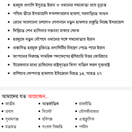
হরমুজ প্রণালি ইস্যুতে ইরান ও ওমানের সমঝোতা প্রায় চূড়ান্ত
পশ্চিম তীরে ইসরায়েলি দখলদারদের হামলা, ঘরবাড়িতে আগুন
রোমে আলোচনা চললেও লেবাননে নতুন হামলার প্রস্তুতি নিচ্ছে ইসরায়েল
দিল্লিতে শেখ হাসিনার বক্তব্যে ঢাকার ক্ষোভ
হরমুজে নতুন নৌপথে ওমানের সঙ্গে সমঝোতায় ইরান
প্রস্তাবিত হরমুজ চুক্তিতে প্রণালিটির নিয়ন্ত্রণ পেতে পারে ইরান
জাপানের বিরুদ্ধে সামরিক পদক্ষেপের হুঁশিয়ারি উত্তর কোরিয়ার
উত্তেজনার মধ্যে ব্রাজিলের রাষ্ট্রদূতের ভিসা বাতিল করল যুক্তরাষ্ট্র
রাশিয়ার ক্ষেপণাস্ত্র হামলায় ইউক্রেনে নিহত ১৪, আহত ২৭
আমাদের যত
আয়োজন...
জাতীয়
আন্তর্জাতিক
রাজনীতি
প্রবাস
সিলেট
মৌলভীবাজার
সুনামগঞ্জ
হবিগঞ্জ
এক্সক্লুসিভ
মতামত
সংবাদ বিজ্ঞপ্তি
পর্যটন