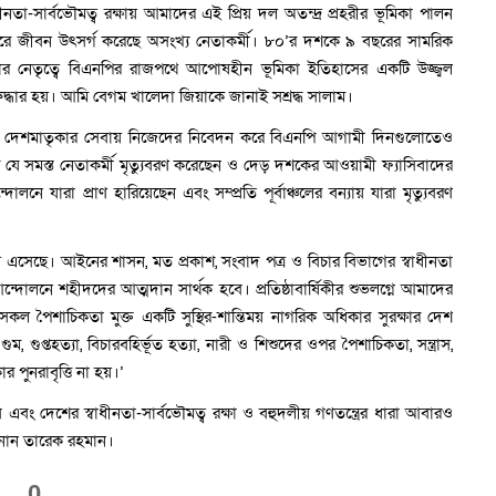
ীনতা-সার্বভৌমত্ব রক্ষায় আমাদের এই প্রিয় দল অতন্দ্র প্রহরীর ভূমিকা পালন
কাতরে জীবন উৎসর্গ করেছে অসংখ্য নেতাকর্মী। ৮০’র দশকে ৯ বছরের সামরিক
ার নেতৃত্বে বিএনপির রাজপথে আপোষহীন ভূমিকা ইতিহাসের একটি উজ্জ্বল
ুনরুদ্ধার হয়। আমি বেগম খালেদা জিয়াকে জানাই সশ্রদ্ধ সালাম।
 রেখে দেশমাতৃকার সেবায় নিজেদের নিবেদন করে বিএনপি আগামী দিনগুলোতেও
লের যে সমস্ত নেতাকর্মী মৃত্যুবরণ করেছেন ও দেড় দশকের আওয়ামী ফ্যাসিবাদের
োলনে যারা প্রাণ হারিয়েছেন এবং সম্প্রতি পূর্বাঞ্চলের বন্যায় যারা মৃত্যুবরণ
য় এসেছে। আইনের শাসন, মত প্রকাশ, সংবাদ পত্র ও বিচার বিভাগের স্বাধীনতা
আন্দোলনে শহীদদের আত্মদান সার্থক হবে। প্রতিষ্ঠাবার্ষিকীর শুভলগ্নে আমাদের
কল পৈশাচিকতা মুক্ত একটি সুস্থির-শান্তিময় নাগরিক অধিকার সুরক্ষার দেশ
প্তহত্যা, বিচারবহির্ভূত হত্যা, নারী ও শিশুদের ওপর পৈশাচিকতা, সন্ত্রাস,
ার পুনরাবৃত্তি না হয়।’
ং দেশের স্বাধীনতা-সার্বভৌমত্ব রক্ষা ও বহুদলীয় গণতন্ত্রের ধারা আবারও
জানান তারেক রহমান।
0