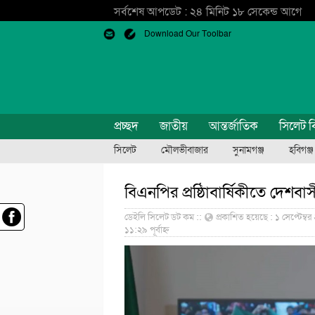
সর্বশেষ আপডেট : ২৪ মিনিট ১৮ সেকেন্ড আগে
Download Our Toolbar
প্রচ্ছদ
জাতীয়
আন্তর্জাতিক
সিলেট ব
সিলেট
মৌলভীবাজার
সুনামগঞ্জ
হবিগঞ্জ
বিএনপির প্রষ্ঠিাবার্ষিকীতে দেশব
ডেইলি সিলেট ডট কম ::
প্রকাশিত হয়েছে : ১ সেপ্টেম্বর 
১১:২৯ পূর্বাহ্ন