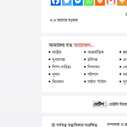
« «
আগের সংবাদ
আমাদের যত
আয়োজন...
জাতীয়
আন্তর্জাতিক
রা
সুনামগঞ্জ
হবিগঞ্জ
এক
শিল্প-সাহিত্য
শিক্ষাঙ্গন
খে
খুলনা
বরিশাল
ময়
বিনোদন
লাইফ স্টাইল
সু
নোটিশ :
ডেইলি সিলেট
সম্পাদক ও প্
© সর্বস্বত্ব স্বত্বাধিকার সংরক্ষিত