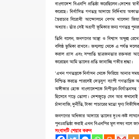
বাংলাদেশ বিএনপি প্রতিষ্ঠা করেছিলেন।দেশের স্বাধ
করেছে। নির্বাসিত গণতন্ত্র আদায়ে নির্দিধায় অ
স্বৈরাচার বিরোধী আন্দোলনে বেগম খালেদা জিয়
অধ্যায়। তাঁর সেই অগ্রণী ভূমিকার জন্য গণতন্ত্র প
তিনি বলেন, জনগণের আস্থা ও বিশ্বাস অক্ষুন্ন
বলিষ্ঠ ভুমিকা রাখবে। জন্মলগ্ন থেকে এ পর্যন্ত দ
করাল গ্রাস এবং সম্প্রতি ছাত্রজনতার রক্তঝরা আন্দ
করেছেন আমি তাদের প্রতি জানাচ্ছি গভীর শ্রদ্ধা।
‘এখন গণতন্ত্রকে নির্বাসন থেকে ফিরিয়ে আনার সম
নিশ্চিত করতে পারলেই দেড়যুগ ব্যাপী গণতান্ত্রিক 
অঙ্গীকার হোক বাংলাদেশকে নিপীড়ন-নির্যাতনসহ স
হিসেবে গড়ে তোলা। দেশজুড়ে যেন আর কখনোই গুম, গু
চাঁদাবাজি, দুর্নীতি, টাকা পাচারের মতো ঘৃণ্য বিভীষিক
জনগণের অধিকার আদায়ে তাদের দুঃখ-কষ্ট লাঘবে এব
পুনঃপ্রতিষ্ঠা করাই এখন বিএনপির মুল লক্ষ্য বলে 
সংবাদটি শেয়ার করুন