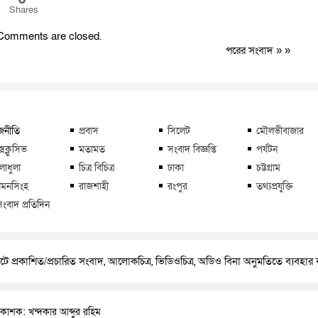
Shares
Comments are closed.
পরের সংবাদ
» »
জনীতি
প্রবাস
সিলেট
মৌলভীবাজার
্সক্লুসিভ
মতামত
সংবাদ বিজ্ঞপ্তি
পর্যটন
লাধুলা
চিত্র বিচিত্র
ঢাকা
চট্টগ্রাম
মনসিংহ
রাজশাহী
রংপুর
তথ্যপ্রযুক্তি
সংবাদ প্রতিদিন
ে প্রকাশিত/প্রচারিত সংবাদ, আলোকচিত্র, ভিডিওচিত্র, অডিও বিনা অনুমতিতে ব্যবহা
রকাশক: খন্দকার আব্দুর রহিম