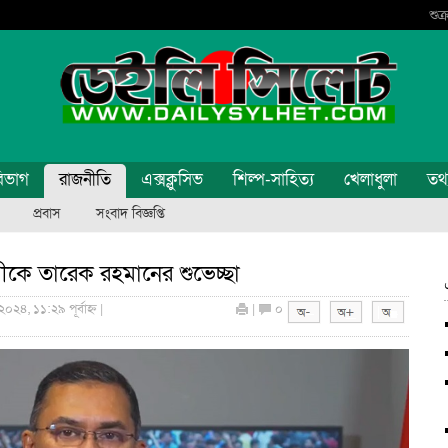
শুক
িভাগ
রাজনীতি
এক্সক্লুসিভ
শিল্প-সাহিত্য
খেলাধুলা
তথ্য
প্রবাস
সংবাদ বিজ্ঞপ্তি
াসীকে তারেক রহমানের শুভেচ্ছা
২০২৪, ১১:২৯ পূর্বাহ্ন |
|
০