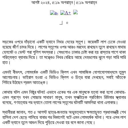
আগষ্ট ২০২৪, ৫:১৯ অপরাহ্ন | ৫:১৯ অপরাহ্ন
|
০
সড়কের ওপরে দাঁড়ানো একটি ভ্যানে নিথর দেহের স্তূপ। কয়েকটি লাশ ঢেকে দেওয়া
হয়েছে জীর্ণ চাদর দিয়ে। লাশের স্তূপের ওপর আরও মরদেহ রাখছেন তুলে রাখছেন মাথায়
হেলমেট ও ভেস্ট পরা পুলিশ সদস্যরা। সেগুলোও ঢাকার চেষ্টা করা হয় রাস্তার পাশে থাকা
পরিত্যক্ত ব্যানার দিয়ে। তা সত্ত্বেও নিথর বেরিয়ে আছে দেহগুলোর ঝুলে পড়া সারি সারি
হাত।
এমনই বীভৎস, লোমহর্ষক একটি ভিডিও ক্লিপ এখন সামাজিক যোগাযোগমাধ্যমে তুমুল
আলোচনায়। ভাইরাল হওয়া এ ভিডিও ক্লিপ ও চিত্র যারা দেখছেন, সবাই আঁতকে
শিউরে উঠছেন প্রবল আতঙ্কে।
কোথায় ঘটল এমন নিষ্ঠুর ঘটনা! এভাবে একের পর এক মানুষকে হত্যা করা হলো কোথায়-
এমন প্রশ্নে যখন সোচ্চার সাধারণ মানুষ, তখন ফ্যাক্টচেক প্রতিষ্ঠান রিউমার স্ক্যানার
বলেছে, গণহত্যার পর ভ্যানে তোলা লাশের স্তূপের ঘটনাটি আশুলিয়া থানা এলাকার।
স্থানীয়রা জানান, গত ৫ আগস্ট ছাত্র-জনতার অভ্যুত্থানে ক্ষমতাচ্যুত প্রধানমন্ত্রী শেখ
হাসিনা দেশ ছেড়ে পালিয়ে যাবার পর বিকালেই ঘটে এমন লোমহর্ষক ঘটনা। পরে এসব লাশ
একটি ভ্যানে তুলে আগুন দিয়ে পুড়িয়ে দেওয়া হয় বলে জানা গেছে।