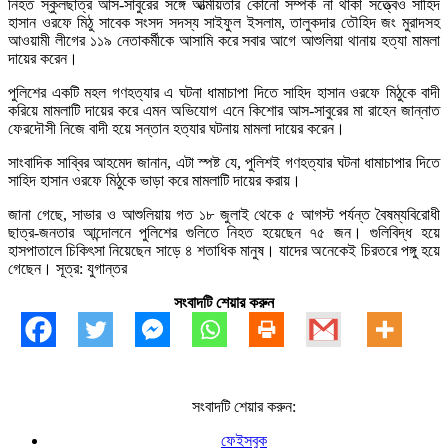
নিহত স্কুলছাত্র আস-সাবুরের সঙ্গে আত্মীয়তার কোনো সম্পর্ক না থাকা সত্ত্বেও সাহিদ
হাসান ওরফে মিঠু সাবেক সংসদ সদস্য সাইফুল ইসলাম, তালুকদার তৌহিদ জং মুরাদসহ
আওয়ামী লীগের ১১৯ নেতাকর্মীকে আসামি করে সবার আগে আশুলিয়া থানায় হত্যা মামলা
দায়ের করেন।
পুলিশের একটি মহল গণহত্যার এ ঘটনা ধামাচাপা দিতে সাহিদ হাসান ওরফে মিঠুকে বাদী
করিয়ে মামলাটি দায়ের করে এমন অভিযোগ এনে কিশোর আস-সাবুরের মা রাহেন জান্নাত
ফেরদৌসী নিজে বাদী হয়ে সন্তান হত্যার ঘটনায় মামলা দায়ের করেন।
সাংবাদিক সাব্বির আহমেদ জানান, এটা স্পষ্ট যে, পুলিশই গণহত্যার ঘটনা ধামাচাপার দিতে
সাহিদ হাসান ওরফে মিঠুকে ভাড়া করে মামলাটি দায়ের করায়।
জানা গেছে, সাভার ও আশুলিয়ায় গত ১৮ জুলাই থেকে ৫ আগস্ট পর্যন্ত বৈষম্যবিরোধী
ছাত্র-জনতার আন্দোলনে পুলিশের গুলিতে নিহত হয়েছেন ৭৫ জন। গুলিবিদ্ধ হয়ে
হাসপাতালে চিকিৎসা নিয়েছেন সাড়ে ৪ শতাধিক মানুষ। যাদের অনেকেই চিরতরে পঙ্গু হয়ে
গেছেন। সূত্র: যুগান্তর
সংবাদটি শেয়ার করুন
সংবাদটি শেয়ার করুন:
ফেইসবুক