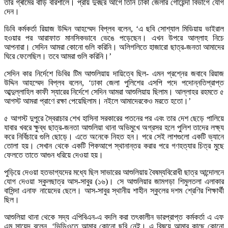
তার গ্ৰামের বাড়ি বরিশালে। প্রায় দুবছর আগে তিনি ঢাকা জেলার গোয়েন্দা বিভাগে যোগ
দেন।
ডিবি কর্মকর্তা রিয়াজ উদ্দিন আহম্মেদ বিপ্লব বলেন, ‘এ ছবি সোশ্যাল মিডিয়ায় ভাইরাল
হওয়ার পর আরাফাত মানসিকভাবে ভেঙে পড়েছেন। এখন উপরে আল্লাহ নিচে
আপনারা। সেদিন আমরা কোনো গুলি করিনি। অলিগলিতে হাজারো ছাত্র-জনতা আমাদের
ঘিরে ফেলেছিল। তবে আমরা গুলি করিনি।’
সেদিন কার নির্দেশে ডিবির টিম আশুলিয়ায় দায়িত্বে ছিল- এমন প্রশ্নের জবাবে রিয়াজ
উদ্দিন আহম্মেদ বিপ্লব বলেন, ‘ঢাকা জেলা পুলিশের এসপি পদে পদোন্নতিপ্রাপ্ত
আব্দুল্লাহিল কাফী স্যারের নির্দেশে সেদিন আমরা আশুলিয়ায় ছিলাম। আল্লাহর রহমতে ৫
আগস্ট আমরা প্রাণে রক্ষা পেয়েছিলাম। নইলে আমাদেরকেও মরতে হতো।’
৫ আগস্ট দুপুরে স্বৈরাচার শেখ হাসিনা সরকারের পতনের পর এবং তার দেশ ছেড়ে পালিয়ে
যাবার খবরে ক্ষুব্ধ ছাত্র-জনতা আশুলিয়া থানা অভিমুখে অগ্রসর হলে পুলিশ তাদের লক্ষ্য
করে নির্বিচারে গুলি ছোড়ে। এতে অনেকে নিহত হন। পরে সেই লাশগুলো একটি ভ্যানে
তোলা হয়। সেখান থেকে একটি পিকআপে স্থানান্তর করার পরে গণহত্যার চিত্র মুছে
ফেলতে তাতে আগুন ধরিয়ে দেওয়া হয়।
পুড়িয়ে দেওয়া হতভাগ্যদের মধ্যে ছিল সাভারের আশুলিয়ায় বৈষম্যবিরোধী ছাত্র আন্দোলনে
যোগ দেওয়া স্কুলছাত্র আস-সাবুর (১৬)। সে আশুলিয়ার জামগড়া শিমুলতলা এলাকার
বাসিন্দা এনাফ নায়েদের ছেলে। আস-সাবুর স্থানীয় শাহীন স্কুলের দশম শ্রেণির শিক্ষার্থী
ছিল।
আশুলিয়া থানা থেকে সদ্য এপিবিএন-এ বদলি করা তৎকালীন ভারপ্রাপ্ত কর্মকর্তা এ এফ
এম সায়েদ বলেন, ‘ভিডিওতে আমার কোনো ছবি নেই। এ বিষয়ে আমার কাছে কোনো