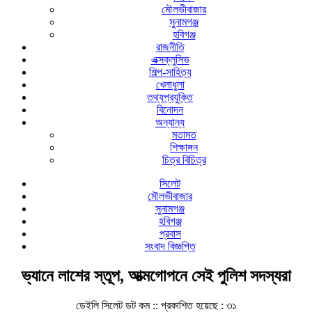
মৌলভীবাজার
সুনামগঞ্জ
হবিগঞ্জ
রাজনীতি
এক্সক্লুসিভ
শিল্প-সাহিত্য
খেলাধুলা
তথ্যপ্রযুক্তি
বিনোদন
অন্যান্য
মতামত
শিক্ষাঙ্গন
চিত্র বিচিত্র
সিলেট
মৌলভীবাজার
সুনামগঞ্জ
হবিগঞ্জ
প্রবাস
সংবাদ বিজ্ঞপ্তি
ভ্যানে লাশের স্তূপ, আত্মগোপনে সেই পুলিশ সদস্যরা
ডেইলি সিলেট ডট কম ::
প্রকাশিত হয়েছে : ৩১