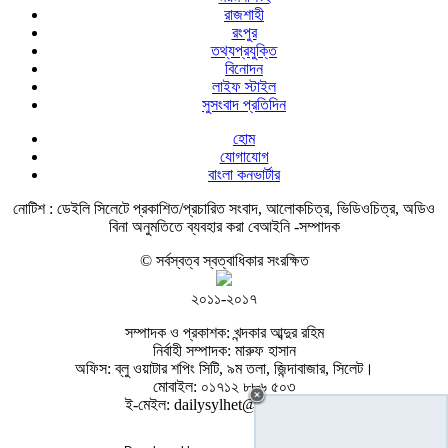
রাজশাহী
রংপুর
তথ্যপ্রযুক্তি
বিনোদন
লাইফ স্টাইল
সুসংবাদ প্রতিদিন
হোম
যোগাযোগ
বাংলা কনভার্টার
নোটিশ :
ডেইলি সিলেটে প্রকাশিত/প্রচারিত সংবাদ, আলোকচিত্র, ভিডিওচিত্র, অডিও
বিনা অনুমতিতে ব্যবহার করা বেআইনি -সম্পাদক
© সর্বস্বত্ব স্বত্বাধিকার সংরক্ষিত
২০১১-২০১৭
সম্পাদক ও প্রকাশক: খন্দকার আব্দুর রহিম
নির্বাহী সম্পাদক: মারুফ হাসান
অফিস: ব্লু ওয়াটার শপিং সিটি, ৯ম তলা, জিন্দাবাজার, সিলেট।
মোবাইল: ০১৭১২ ৮৮৬ ৫০৩
ই-মেইল: dailysylhet@gmail.com