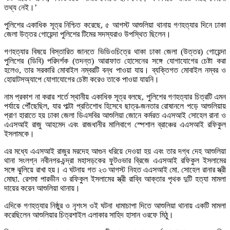
তথ্য নেই।’
পুলিশের একাধিক সূত্র নিশ্চিত করেছে, ৫ আগস্ট আশুলিয়া থানায় গণহত্যার দিনে ঢাকা
জেলা উত্তর গোয়েন্দা পুলিশের টিমের সদস্যরাও উপস্থিত ছিলেন।
গণহত্যার বিষয়ে বিস্তারিত জানতে ভিডিওচিত্রে থাকা ঢাকা জেলা (উত্তর) গোয়েন্দা
পুলিশের (ডিবি) পরিদর্শক (তদন্ত) আরাফাত হোসেনের সঙ্গে যোগাযোগের চেষ্টা করা
হলেও, তার সরকারি মোবাইল নম্বরটি বন্ধ পাওয়া যায়। ব্যক্তিগত মোবাইল নম্বর ও
হোয়াটসঅ্যাপে যোগাযোগের চেষ্টা করেও তাকে পাওয়া যায়নি।
নাম প্রকাশ না করার শর্তে স্থানীয় একাধিক সূত্র বলছে, পুলিশের গণহত্যার চিত্রটি এমন
পর্যায়ে পৌঁছেছিল, যার পাল্টা প্রতিশোধ হিসেবে ছাত্র-জনতার রোষানলে পড়ে আশুলিয়ায়
প্রাণ হারাতে হয় ঢাকা জেলা ডিএসবির আশুলিয়া জোনে কর্মরত এএসআই সোহেল রানা ও
এএসআই রাজু আহমেদ এবং রাজধানীর মালিবাগে স্পেশাল ব্রাঞ্চের এএসআই রফিকুল
ইসলামকে।
এর মধ্যে এএসআই রাজুর মরদেহ আগুন ধরিয়ে দেওয়া হয় এবং তার দগ্ধ দেহ আশুলিয়া
থানা সংলগ্ন নবীনগর-চন্দ্রা মহাসড়কের ফুটওভার ব্রিজে এএসআই রফিকুল ইসলামের
সঙ্গে ঝুলিয়ে রাখা হয়। এ ঘটনায় গত ২৩ আগস্ট নিহত এএসআই মো. সোহেল রানার স্ত্রী
মোছা. রেশমা পারভীন ও রফিকুল ইসলামের স্ত্রী রাব্বি আক্তার পৃথক দুটি হত্যা মামলা
দায়ের করেন আশুলিয়া থানায়।
এদিকে গণহত্যার নিষ্ঠুর ও নৃশংস ওই ঘটনা ধামাচাপা দিতে আশুলিয়া থানায় একটি মামলা
করেছিলেন আশুলিয়ার চিত্রশাইল এলাকার সাহিদ হাসান ওরফে মিঠু।