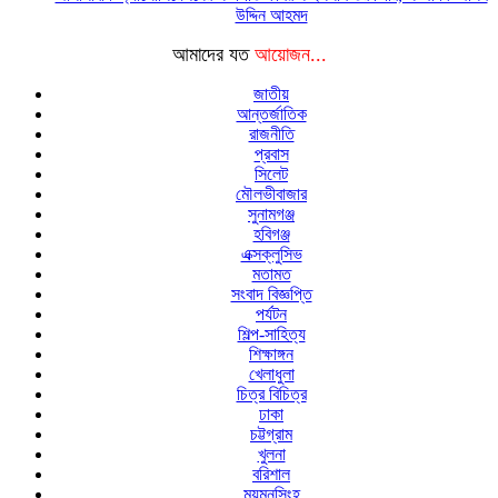
উদ্দিন আহমদ
আমাদের যত
আয়োজন...
জাতীয়
আন্তর্জাতিক
রাজনীতি
প্রবাস
সিলেট
মৌলভীবাজার
সুনামগঞ্জ
হবিগঞ্জ
এক্সক্লুসিভ
মতামত
সংবাদ বিজ্ঞপ্তি
পর্যটন
শিল্প-সাহিত্য
শিক্ষাঙ্গন
খেলাধুলা
চিত্র বিচিত্র
ঢাকা
চট্টগ্রাম
খুলনা
বরিশাল
ময়মনসিংহ