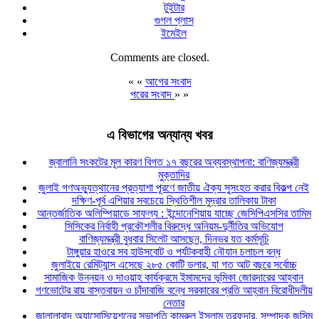
টুইটার
গুগল প্লাস
ইমেইল
Comments are closed.
« «
আগের সংবাদ
পরের সংবাদ
» »
এ বিভাগের অন্যান্য খবর
জ্বালানি সংকটের মূল কারণ বিগত ১৭ বছরের অব্যবস্থাপনা: বাণিজ্যমন্ত্রী
মুক্তাদির
জুলাই গণঅভ্যুত্থানের প্রত্যাশা পূরণে জাতীয় ঐক্য সুসংহত করার বিকল্প নেই
দক্ষিণ-পূর্ব এশিয়ার সবচেয়ে স্থিতিশীল মুদ্রার তালিকায় টাকা
আন্তর্জাতিক অলিম্পিয়াডে সাফল্য : ইন্দোনেশিয়ায় যাচ্ছে জেসিপিএসসির তামিম
সিসিকের নির্বাহী প্রকৌশলীর বিরুদ্ধে অনিয়ম-দুর্নীতির অভিযোগ
বাণিজ্যমন্ত্রী বুধবার সিলেট আসছেন, দিনভর যত কর্মসূচি
টাঙ্গুয়ার হাওরে সব হাউসবোট ও পর্যটকবাহী নৌযান চলাচল বন্ধ
জুলাইয়ে রেমিট্যান্স এসেছে ২৮৫ কোটি ডলার, যা গত আট বছরে সর্বোচ্চ
সামাজিক উন্নয়ন ও দাওয়াহ কার্যক্রমে ইমামদের ভূমিকা জোরদারের আহ্বান
গণভোটের রায় বাস্তবায়ন ও চাঁদাবাজি বন্ধে সরকারের প্রতি আহ্বান বিরোধীদলীয়
নেতার
জালালাবাদ অ্যাসোসিয়েশনের সভাপতি কামরুল ইসলাম তরফদার, সম্পাদক জসিম