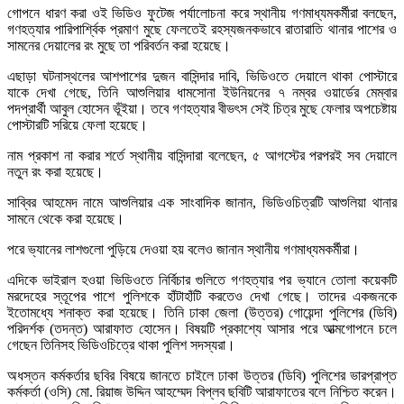
গোপনে ধারণ করা ওই ভিডিও ফুটেজ পর্যালোচনা করে স্থানীয় গণমাধ্যমকর্মীরা বলছেন,
গণহত্যার পারিপার্শ্বিক প্রমাণ মুছে ফেলতেই রহস্যজনকভাবে রাতারাতি থানার পাশের ও
সামনের দেয়ালের রং মুছে তা পরিবর্তন করা হয়েছে।
এছাড়া ঘটনাস্থলের আশপাশের দুজন বাসিন্দার দাবি, ভিডিওতে দেয়ালে থাকা পোস্টারে
যাকে দেখা গেছে, তিনি আশুলিয়ার ধামসোনা ইউনিয়নের ৭ নম্বর ওয়ার্ডের মেম্বার
পদপ্রার্থী আবুল হোসেন ভূঁইয়া। তবে গণহত্যার বীভৎস সেই চিত্র মুছে ফেলার অপচেষ্টায়
পোস্টারটি সরিয়ে ফেলা হয়েছে।
নাম প্রকাশ না করার শর্তে স্থানীয় বাসিন্দারা বলেছেন, ৫ আগস্টের পরপরই সব দেয়ালে
নতুন রং করা হয়েছে।
সাব্বির আহমেদ নামে আশুলিয়ার এক সাংবাদিক জানান, ভিডিওচিত্রটি আশুলিয়া থানার
সামনে থেকে করা হয়েছে।
পরে ভ্যানের লাশগুলো পুড়িয়ে দেওয়া হয় বলেও জানান স্থানীয় গণমাধ্যমকর্মীরা।
এদিকে ভাইরাল হওয়া ভিডিওতে নির্বিচার গুলিতে গণহত্যার পর ভ্যানে তোলা কয়েকটি
মরদেহের স্তূপের পাশে পুলিশকে হাঁটাহাঁটি করতেও দেখা গেছে। তাদের একজনকে
ইতোমধ্যে শনাক্ত করা হয়েছে। তিনি ঢাকা জেলা (উত্তর) গোয়েন্দা পুলিশের (ডিবি)
পরিদর্শক (তদন্ত) আরাফাত হোসেন। বিষয়টি প্রকাশ্যে আসার পরে আত্মগোপনে চলে
গেছেন তিনিসহ ভিডিওচিত্রে থাকা পুলিশ সদস্যরা।
অধস্তন কর্মকর্তার ছবির বিষয়ে জানতে চাইলে ঢাকা উত্তর (ডিবি) পুলিশের ভারপ্রাপ্ত
কর্মকর্তা (ওসি) মো. রিয়াজ উদ্দিন আহম্মেদ বিপ্লব ছবিটি আরাফাতের বলে নিশ্চিত করেন।