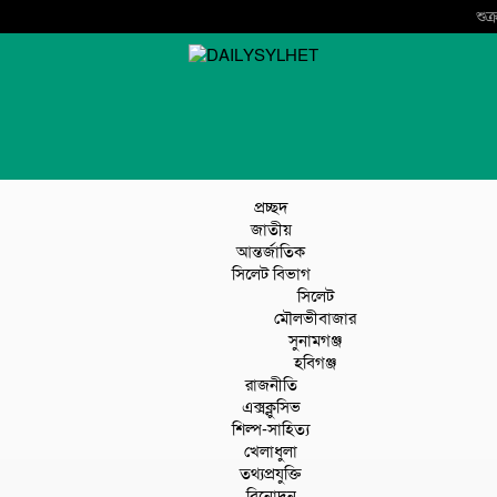
শুক
প্রচ্ছদ
জাতীয়
আন্তর্জাতিক
সিলেট বিভাগ
সিলেট
মৌলভীবাজার
সুনামগঞ্জ
হবিগঞ্জ
রাজনীতি
এক্সক্লুসিভ
শিল্প-সাহিত্য
খেলাধুলা
তথ্যপ্রযুক্তি
বিনোদন