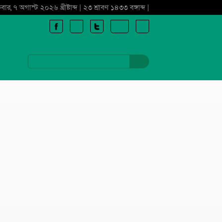
্রবার, ৭ অগাস্ট ২০২৬ খ্রীষ্টাব্দ | ২৩ শ্রাবণ ১৪৩৩ বঙ্গাব্দ |