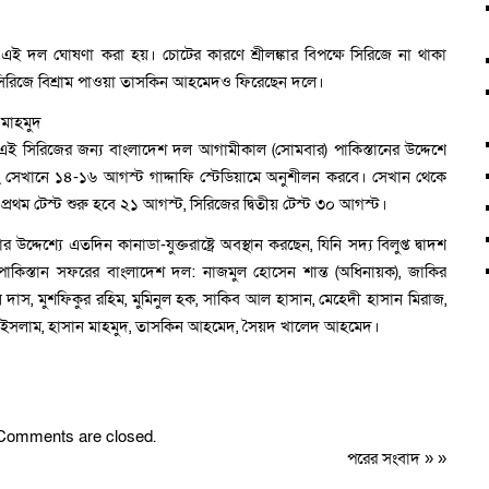
এই দল ঘোষণা করা হয়। চোটের কারণে শ্রীলঙ্কার বিপক্ষে সিরিজে না থাকা
িরিজে বিশ্রাম পাওয়া তাসকিন আহমেদও ফিরেছেন দলে।
 মাহমুদ
 এই সিরিজের জন্য বাংলাদেশ দল আগামীকাল (সোমবার) পাকিস্তানের উদ্দেশে
 সেখানে ১৪-১৬ আগস্ট গাদ্দাফি স্টেডিয়ামে অনুশীলন করবে। সেখান থেকে
প্রথম টেস্ট শুরু হবে ২১ আগস্ট, সিরিজের দ্বিতীয় টেস্ট ৩০ আগস্ট।
দেশ্যে এতদিন কানাডা-যুক্তরাষ্ট্রে অবস্থান করছেন, যিনি সদ্য বিলুপ্ত দ্বাদশ
কিস্তান সফরের বাংলাদেশ দল: নাজমুল হোসেন শান্ত (অধিনায়ক), জাকির
 দাস, মুশফিকুর রহিম, মুমিনুল হক, সাকিব আল হাসান, মেহেদী হাসান মিরাজ,
ুল ইসলাম, হাসান মাহমুদ, তাসকিন আহমেদ, সৈয়দ খালেদ আহমেদ।
Comments are closed.
পরের সংবাদ
» »