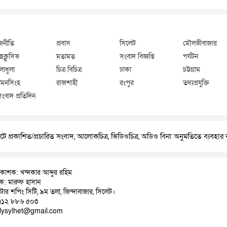
জনীতি
প্রবাস
সিলেট
মৌলভীবাজার
্সক্লুসিভ
মতামত
সংবাদ বিজ্ঞপ্তি
পর্যটন
লাধুলা
চিত্র বিচিত্র
ঢাকা
চট্টগ্রাম
মনসিংহ
রাজশাহী
রংপুর
তথ্যপ্রযুক্তি
সংবাদ প্রতিদিন
ে প্রকাশিত/প্রচারিত সংবাদ, আলোকচিত্র, ভিডিওচিত্র, অডিও বিনা অনুমতিতে ব্যবহা
রকাশক: খন্দকার আব্দুর রহিম
াদক: মারুফ হাসান
়াটার শপিং সিটি, ৯ম তলা, জিন্দাবাজার, সিলেট।
৭১২ ৮৮৬ ৫০৩
ilysylhet@gmail.com