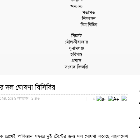
অন্যান্য
মতামত
শিক্ষাঙ্গন
চিত্র বিচিত্র
সিলেট
মৌলভীবাজার
সুনামগঞ্জ
হবিগঞ্জ
প্রবাস
সংবাদ বিজ্ঞপ্তি
ের দল ঘোষণা বিসিবির
০২৪, ১:৪৬ অপরাহ্ন | ১:৪৬
|
০
নকে রেখেই পাকিস্তান সফরে দুই টেস্টের জন্য দল ঘোষণা করেছে বাংলাদেশ