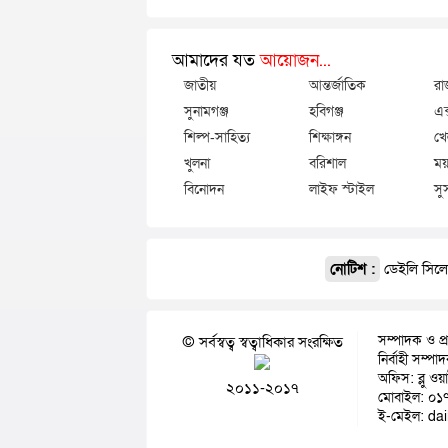
আমাদের যত
আয়োজন...
জাতীয়
আন্তর্জাতিক
রা
সুনামগঞ্জ
হবিগঞ্জ
এক
শিল্প-সাহিত্য
শিক্ষাঙ্গন
খে
খুলনা
বরিশাল
ময়
বিনোদন
লাইফ স্টাইল
সু
নোটিশ :
ডেইলি সিলেট
সম্পাদক ও প্
© সর্বস্বত্ব স্বত্বাধিকার সংরক্ষিত
নির্বাহী সম্প
অফিস: ব্লু ওয
২০১১-২০১৭
মোবাইল: ০১
ই-মেইল: da