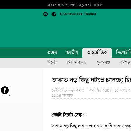
সর্বশেষ আপডেট : ২১ ঘন্টা আগে
Download Our Toolbar
প্রচ্ছদ
জাতীয়
আন্তর্জাতিক
সিলেট ব
সিলেট
মৌলভীবাজার
সুনামগঞ্জ
হবিগঞ্জ
ভারতে বড় কিছু ঘটতে চলেছে: হিন্ড
ডেইলি সিলেট ডট কম ::
প্রকাশিত হয়েছে : ১০ আগষ্ট ২
১১:১৪ অপরাহ্ন
ডেইলি সিলেট ডেস্ক ::
ভারতে বড় কিছু হতে চলেছে বলে দাবি করেছে বহুল আ