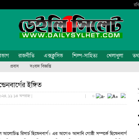
রবি
িভাগ
রাজনীতি
এক্সক্লুসিভ
শিল্প-সাহিত্য
খেলাধুলা
তথ্য
প্রবাস
সংবাদ বিজ্ঞপ্তি
েনবার্গের ইঙ্গিত
০২৪, ১১:১৪ অপরাহ্ন |
|
০
লোচিত রিসার্চ হিন্ডেনবার্গ। এর আগেও আদানি গোষ্ঠী সম্পর্কে হিন্ডেনবার্গ