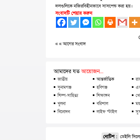
দলগুলিকে নজিরবিহীনভাবে সাসপেন্ড করা হয়।
সংবাদটি শেয়ার করুন
« «
আগের সংবাদ
আমাদের যত
আয়োজন...
জাতীয়
আন্তর্জাতিক
রা
সুনামগঞ্জ
হবিগঞ্জ
এক
শিল্প-সাহিত্য
শিক্ষাঙ্গন
খে
খুলনা
বরিশাল
ময়
বিনোদন
লাইফ স্টাইল
সু
নোটিশ :
ডেইলি সিলেট