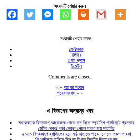
সংবাদটি শেয়ার করুন
সংবাদটি শেয়ার করুন:
ফেইসবুক
টুইটার
গুগল প্লাস
ইমেইল
Comments are closed.
« «
আগের সংবাদ
পরের সংবাদ
» »
এ বিভাগের অন্যান্য খবর
মরক্কোকে বিশ্বকাপ আয়োজক থেকে বাদ দিতে স্প্যানিশ পার্লামেন্টে প্রস্তাব
মেসির রেকর্ড গড়া জোড়া গোলে দারুণ জয় মায়ামির
২০৩০ বিশ্বকাপে ব্রাজিলের হয়ে মাঠ মাতাতে পারেন যে ১০ তরুণ তারকা
পিএসজিকে উড়িয়ে দিল লা লিগার দ্বিতীয় বিভাগের দল