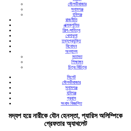
মৌলভীবাজার
সুনামগঞ্জ
হবিগঞ্জ
রাজনীতি
এক্সক্লুসিভ
শিল্প-সাহিত্য
খেলাধুলা
তথ্যপ্রযুক্তি
বিনোদন
অন্যান্য
মতামত
শিক্ষাঙ্গন
চিত্র বিচিত্র
সিলেট
মৌলভীবাজার
সুনামগঞ্জ
হবিগঞ্জ
প্রবাস
সংবাদ বিজ্ঞপ্তি
মদ্যপ হয়ে নারীকে যৌন হেনস্তা, প্যারিস অলিম্পিকে
গ্রেফতার অ্যাথলেট