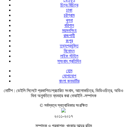
চিত্র বিচিত্র
ঢাকা
চট্টগ্রাম
খুলনা
বরিশাল
ময়মনসিংহ
রাজশাহী
রংপুর
তথ্যপ্রযুক্তি
বিনোদন
লাইফ স্টাইল
সুসংবাদ প্রতিদিন
হোম
যোগাযোগ
বাংলা কনভার্টার
নোটিশ :
ডেইলি সিলেটে প্রকাশিত/প্রচারিত সংবাদ, আলোকচিত্র, ভিডিওচিত্র, অডিও
বিনা অনুমতিতে ব্যবহার করা বেআইনি -সম্পাদক
© সর্বস্বত্ব স্বত্বাধিকার সংরক্ষিত
২০১১-২০১৭
সম্পাদক ও প্রকাশক: খন্দকার আব্দুর রহিম