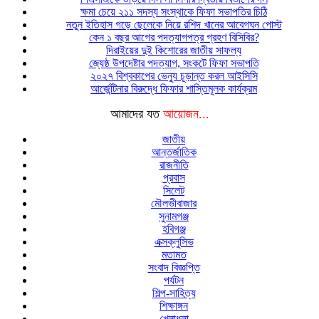
ক্ষমা চেয়ে ২১১ সদস্য সংস্থাকে ফিফা সভাপতির চিঠি
নতুন ইতিহাস গড়ে ছেলেকে নিয়ে রশিদ খানের আবেগঘন পোস্ট
কেন ১ বছর আগের পদত্যাগপত্র গ্রহণ বিসিবির?
দিরাইয়ের দুই কিশোরের জাতীয় সাফল্য
জ্যেষ্ঠ উপদেষ্টার পদত্যাগ, সংকটে ফিফা সভাপতি
২০২৭ বিশ্বকাপের ভেন্যু চূড়ান্ত করল আইসিসি
আর্জেন্টিনার বিরুদ্ধে ফিফার শাস্তিমূলক কার্যক্রম
আমাদের যত
আয়োজন...
জাতীয়
আন্তর্জাতিক
রাজনীতি
প্রবাস
সিলেট
মৌলভীবাজার
সুনামগঞ্জ
হবিগঞ্জ
এক্সক্লুসিভ
মতামত
সংবাদ বিজ্ঞপ্তি
পর্যটন
শিল্প-সাহিত্য
শিক্ষাঙ্গন
খেলাধুলা