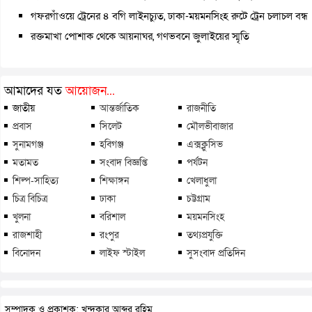
গফরগাঁওয়ে ট্রেনের ৪ বগি লাইনচ্যুত, ঢাকা-ময়মনসিংহ রুটে ট্রেন চলাচল বন্ধ
রক্তমাখা পোশাক থেকে আয়নাঘর, গণভবনে জুলাইয়ের স্মৃতি
আমাদের যত
আয়োজন...
জাতীয়
আন্তর্জাতিক
রাজনীতি
প্রবাস
সিলেট
মৌলভীবাজার
সুনামগঞ্জ
হবিগঞ্জ
এক্সক্লুসিভ
মতামত
সংবাদ বিজ্ঞপ্তি
পর্যটন
শিল্প-সাহিত্য
শিক্ষাঙ্গন
খেলাধুলা
চিত্র বিচিত্র
ঢাকা
চট্টগ্রাম
খুলনা
বরিশাল
ময়মনসিংহ
রাজশাহী
রংপুর
তথ্যপ্রযুক্তি
বিনোদন
লাইফ স্টাইল
সুসংবাদ প্রতিদিন
সম্পাদক ও প্রকাশক: খন্দকার আব্দুর রহিম