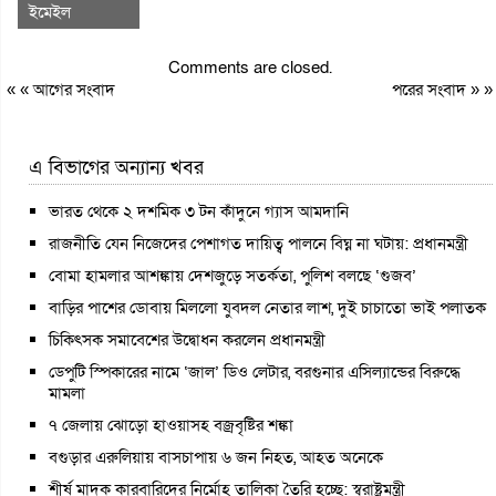
ইমেইল
Comments are closed.
« «
আগের সংবাদ
পরের সংবাদ
» »
এ বিভাগের অন্যান্য খবর
ভারত থেকে ২ দশমিক ৩ টন কাঁদুনে গ্যাস আমদানি
রাজনীতি যেন নিজেদের পেশাগত দায়িত্ব পালনে বিঘ্ন না ঘটায়: প্রধানমন্ত্রী
বোমা হামলার আশঙ্কায় দেশজুড়ে সতর্কতা, পুলিশ বলছে ‘গুজব’
বাড়ির পাশের ডোবায় মিললো যুবদল নেতার লাশ, দুই চাচাতো ভাই পলাতক
চিকিৎসক সমাবেশের উদ্বোধন করলেন প্রধানমন্ত্রী
ডেপুটি স্পিকারের নামে ‘জাল’ ডিও লেটার, বরগুনার এসিল্যান্ডের বিরুদ্ধে
মামলা
৭ জেলায় ঝোড়ো হাওয়াসহ বজ্রবৃষ্টির শঙ্কা
বগুড়ার এরুলিয়ায় বাসচাপায় ৬ জন নিহত, আহত অনেকে
শীর্ষ মাদক কারবারিদের নির্মোহ তালিকা তৈরি হচ্ছে: স্বরাষ্ট্রমন্ত্রী