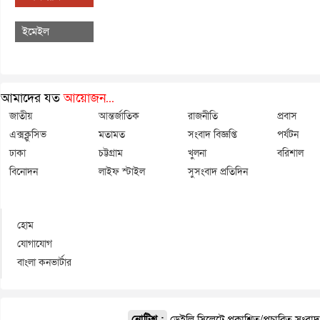
ইমেইল
আমাদের যত
আয়োজন...
জাতীয়
আন্তর্জাতিক
রাজনীতি
প্রবাস
এক্সক্লুসিভ
মতামত
সংবাদ বিজ্ঞপ্তি
পর্যটন
ঢাকা
চট্টগ্রাম
খুলনা
বরিশাল
বিনোদন
লাইফ স্টাইল
সুসংবাদ প্রতিদিন
হোম
যোগাযোগ
বাংলা কনভার্টার
নোটিশ :
ডেইলি সিলেটে প্রকাশিত/প্রচারিত সংবা