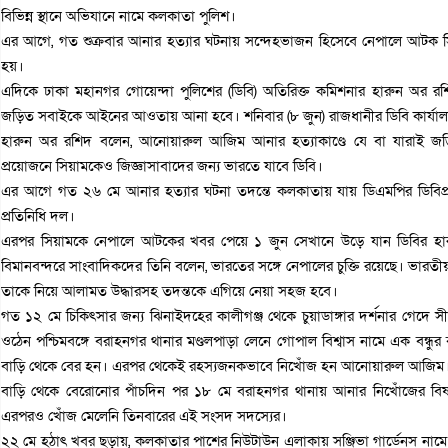
বিভিন্ন স্থানে অভিযানে নামে কলকাতা পুলিশ।
এর আগে, গত শুক্রবার আনার হত্যার ঘটনায় সন্দেহভাজন হিসেবে নেপালে আটক সি
হয়।
এদিকে ঢাকা মহানগর গোয়েন্দা পুলিশের (ডিবি) অতিরিক্ত কমিশনার হারুন অর রশি
জড়িত সবাইকে আইনের আওতায় আনা হবে। শনিবার (৮ ‍জুন) রাজধানীর ডিবি কার্যালয
হারুন অর রশিদ বলেন, আনোয়ারুল আজিম আনার হত্যাকাণ্ডে যে বা যারাই 
প্রয়োজনে সিয়ামকেও জিজ্ঞাসাবাদের জন্য ভারতে যাবে ডিবি।
এর আগে গত ২৬ মে আনার হত্যার ঘটনা তদন্তে কলকাতায় যায় ডিএমপির ডিবিপ্রধ
প্রতিনিধি দল।
এরপর সিয়ামকে নেপালে আটকের খবর পেয়ে ১ জুন সেখানে উড়ে যান ডিবির হা
বিমানবন্দরে সাংবাদিকদের তিনি বলেন, ভারতের সঙ্গে নেপালের চুক্তি রয়েছে। ভার
তাকে নিয়ে আলামত উদ্ধারসহ তদন্তকে এগিয়ে নেয়া সহজ হবে।
গত ১২ মে চিকিৎসার জন্য ঝিনাইদহের কালীগঞ্জ থেকে চুয়াডাঙ্গার দর্শনার গেদে 
ওঠেন পশ্চিমবঙ্গে বরাহনগর থানার মণ্ডলপাড়া লেনে গোপাল বিশ্বাস নামে এক বন্ধু
বাড়ি থেকে বের হন। এরপর থেকেই রহস্যজনকভাবে নিখোঁজ হন আনোয়ারুল আজিম
বাড়ি থেকে বেরোনোর পাঁচদিন পর ১৮ মে বরাহনগর থানায় আনার নিখোঁজের বিষয়
এরপরও খোঁজ মেলেনি তিনবারের এই সংসদ সদস্যের।
২২ মে হঠাৎ খবর ছড়ায়, কলকাতার পাশের নিউটাউন এলাকায় সঞ্জিভা গার্ডেনস নাম