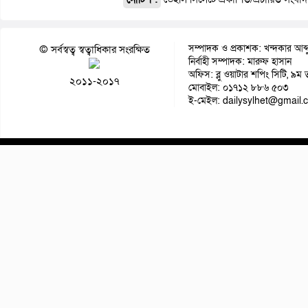
সম্পাদক ও প্রকাশক: খন্দকার আব্দ
© সর্বস্বত্ব স্বত্বাধিকার সংরক্ষিত
নির্বাহী সম্পাদক: মারুফ হাসান
অফিস: ব্লু ওয়াটার শপিং সিটি, ৯ম 
২০১১-২০১৭
মোবাইল: ০১৭১২ ৮৮৬ ৫০৩
ই-মেইল: dailysylhet@gmail.