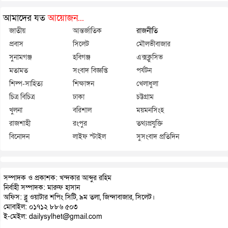
আমাদের যত
আয়োজন...
জাতীয়
আন্তর্জাতিক
রাজনীতি
প্রবাস
সিলেট
মৌলভীবাজার
সুনামগঞ্জ
হবিগঞ্জ
এক্সক্লুসিভ
মতামত
সংবাদ বিজ্ঞপ্তি
পর্যটন
শিল্প-সাহিত্য
শিক্ষাঙ্গন
খেলাধুলা
চিত্র বিচিত্র
ঢাকা
চট্টগ্রাম
খুলনা
বরিশাল
ময়মনসিংহ
রাজশাহী
রংপুর
তথ্যপ্রযুক্তি
বিনোদন
লাইফ স্টাইল
সুসংবাদ প্রতিদিন
সম্পাদক ও প্রকাশক: খন্দকার আব্দুর রহিম
নির্বাহী সম্পাদক: মারুফ হাসান
অফিস: ব্লু ওয়াটার শপিং সিটি, ৯ম তলা, জিন্দাবাজার, সিলেট।
মোবাইল: ০১৭১২ ৮৮৬ ৫০৩
ই-মেইল: dailysylhet@gmail.com