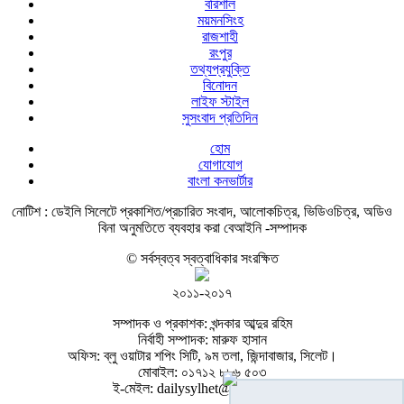
বরিশাল
ময়মনসিংহ
রাজশাহী
রংপুর
তথ্যপ্রযুক্তি
বিনোদন
লাইফ স্টাইল
সুসংবাদ প্রতিদিন
হোম
যোগাযোগ
বাংলা কনভার্টার
নোটিশ :
ডেইলি সিলেটে প্রকাশিত/প্রচারিত সংবাদ, আলোকচিত্র, ভিডিওচিত্র, অডিও
বিনা অনুমতিতে ব্যবহার করা বেআইনি -সম্পাদক
© সর্বস্বত্ব স্বত্বাধিকার সংরক্ষিত
২০১১-২০১৭
সম্পাদক ও প্রকাশক: খন্দকার আব্দুর রহিম
নির্বাহী সম্পাদক: মারুফ হাসান
অফিস: ব্লু ওয়াটার শপিং সিটি, ৯ম তলা, জিন্দাবাজার, সিলেট।
মোবাইল: ০১৭১২ ৮৮৬ ৫০৩
ই-মেইল: dailysylhet@gmail.com