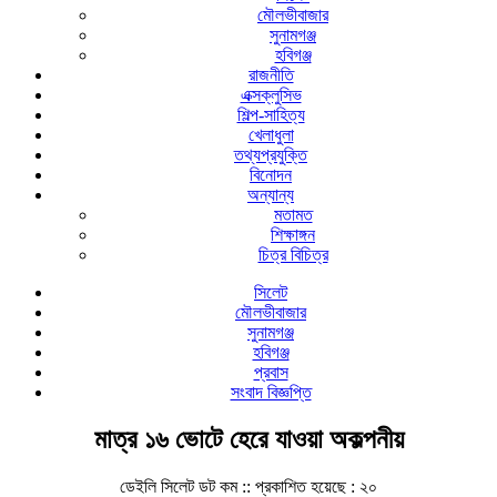
মৌলভীবাজার
সুনামগঞ্জ
হবিগঞ্জ
রাজনীতি
এক্সক্লুসিভ
শিল্প-সাহিত্য
খেলাধুলা
তথ্যপ্রযুক্তি
বিনোদন
অন্যান্য
মতামত
শিক্ষাঙ্গন
চিত্র বিচিত্র
সিলেট
মৌলভীবাজার
সুনামগঞ্জ
হবিগঞ্জ
প্রবাস
সংবাদ বিজ্ঞপ্তি
মাত্র ১৬ ভোটে হেরে যাওয়া অকল্পনীয়
ডেইলি সিলেট ডট কম ::
প্রকাশিত হয়েছে : ২০