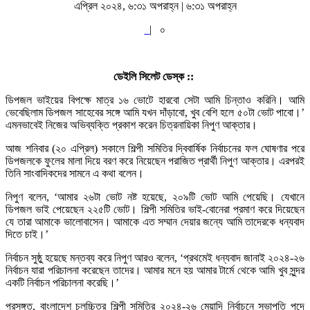
এপ্রিল ২০২৪, ৬:৩১ অপরাহ্ন | ৬:৩১ অপরাহ্ন
|
০
ডেইলি সিলেট ডেস্ক ::
ডিপজল ভাইয়ের বিপক্ষে মাত্র ১৬ ভোটে হারবো সেটা আমি চিন্তাও করিনি। আমি
ভেবেছিলাম ডিপজল সাহেবের সঙ্গে আমি যখন দাঁড়াবো, খুব বেশি হলে ৫০টা ভোট পাবো।’
এমনভাবেই নিজের অভিব্যক্তি প্রকাশ করেন চিত্রনায়িকা নিপুণ আক্তার।
আজ শনিবার (২০ এপ্রিল) সকালে শিল্পী সমিতির দ্বিবার্ষিক নির্বাচনের ফল ঘোষণার পরে
ডিপজলকে ফুলের মালা দিয়ে বরণ করে নিয়েছেন পরাজিত প্রার্থী নিপুণ আক্তার। এরপরই
তিনি সাংবাদিকদের সামনে এ কথা বলেন।
নিপুণ বলেন, ‘আমার ২৬টা ভোট নষ্ট হয়েছে, ২০৯টি ভোট আমি পেয়েছি। যেখানে
ডিপজল ভাই পেয়েছেন ২২৫টি ভোট। শিল্পী সমিতির ভাই-বোনেরা প্রমাণ করে দিয়েছেন
যে তারা আমাকে ভালোবাসেন। আমাকে এত সম্মান দেয়ার জন্যে আমি তাদেরকে ধন্যবাদ
দিতে চাই।’
নির্বাচন সুষ্ঠু হয়েছে মন্তব্য করে নিপুণ আরও বলেন, ‘প্রথমেই ধন্যবাদ জানাই ২০২৪-২৬
নির্বাচন যারা পরিচালনা করেছেন তাদের। আমার মনে হয় আমার টার্মে থেকে আমি খুব সুন্দর
একটি নির্বাচন পরিচালনা করেছি।’
প্রসঙ্গত, বাংলাদেশ চলচ্চিত্র শিল্পী সমিতির ২০২৪-২৬ মেয়াদি নির্বাচনে সভাপতি পদে