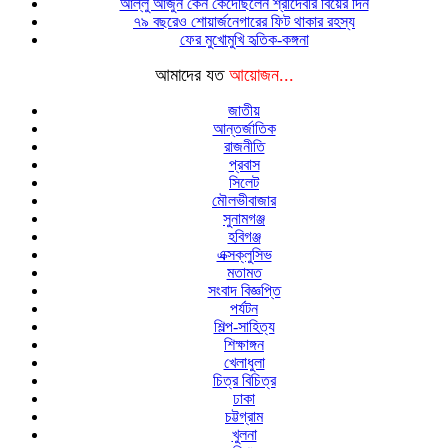
আল্লু আর্জুন কেন কেঁদেছিলেন শ্রীদেবীর বিয়ের দিন
৭৯ বছরেও শোয়ার্জনেগারের ফিট থাকার রহস্য
ফের মুখোমুখি হৃতিক-কঙ্গনা
আমাদের যত
আয়োজন...
জাতীয়
আন্তর্জাতিক
রাজনীতি
প্রবাস
সিলেট
মৌলভীবাজার
সুনামগঞ্জ
হবিগঞ্জ
এক্সক্লুসিভ
মতামত
সংবাদ বিজ্ঞপ্তি
পর্যটন
শিল্প-সাহিত্য
শিক্ষাঙ্গন
খেলাধুলা
চিত্র বিচিত্র
ঢাকা
চট্টগ্রাম
খুলনা