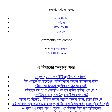
সংবাদটি শেয়ার করুন:
ফেইসবুক
টুইটার
গুগল প্লাস
ইমেইল
Comments are closed.
« «
আগের সংবাদ
পরের সংবাদ
» »
এ বিভাগের অন্যান্য খবর
প্রেক্ষাগৃহ থেকে ওটিটি প্ল্যাটফর্মে ‘মালিক’
মিস ওয়ার্ল্ডে বাংলাদেশের প্রতিনিধিত্ব করবেন সামানজার সাঈদ
বর্ষীয়ান অভিনেতা প্রদীপ রাওয়াত আর নেই
বস্তিতে বড় হওয়া মেয়েটি এখন দুই বাড়ির মালিক, কে সে ?
পুনর্গঠিত হয়েছে চলচ্চিত্র সার্টিফিকেশন বোর্ড
মাত্র ছয় দিনেই ১ বিলিয়ন ডলার আয় স্পাইডার-ম্যান: ব্র্যান্ড নিউ ডে
এই সম্মাননা শুধু আমার একার নয়,পুরো টিমের সম্মিলিত পরিশ্রমের স্বীকৃতি: বুবলী
৭০ বছর পূর্ণ করল ‘মুখ ও মুখোশ’: যে সিনেমা দিয়ে জন্ম ঢালিউডের