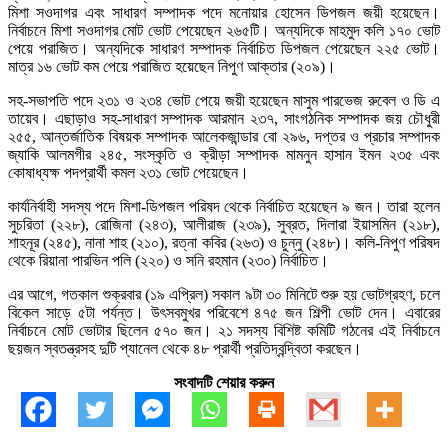
মিশা সওদাগর এবং সাধারণ সম্পাদক পদে মনোয়ার হোসেন ডিপজল জয়ী হয়েছেন।
নির্বাচনে মিশা সওদাগর মোট ভোট পেয়েছেন ২৬৫টি। অন্যদিকে মাহমুদ কলি ১৭০ ভোট
পেয়ে পরাজিত। অন্যদিকে সাধারণ সম্পাদক নির্বাচিত ডিপজল পেয়েছেন ২২৫ ভোট।
মাত্র ১৬ ভোট কম পেয়ে পরাজিত হয়েছেন নিপুণ আক্তার (২০৯)।
সহ-সভাপতি পদে ২৩১ ও ২৩৪ ভোট পেয়ে জয়ী হয়েছেন মাসুম পারভেজ রুবেল ও ডি এ
তায়েব। এছাড়াও সহ-সাধারণ সম্পাদক আরমান ২৩৭, সাংগঠনিক সম্পাদক জয় চৌধুরী
২৫৫, আন্তর্জাতিক বিষয়ক সম্পাদক আলেকজান্ডার বো ২৯৬, দপ্তর ও প্রচার সম্পাদক
জ্যাকি আলমগীর ২৪৫, সংস্কৃতি ও ক্রীড়া সম্পাদক মামনুন হাসান ইমন ২৩৫ এবং
কোষাধ্যক্ষ পদপ্রার্থী কমল ২৩১ ভোট পেয়েছেন।
কার্যনির্বাহী সদস্য পদে মিশা-ডিপজল পরিষদ থেকে নির্বাচিত হয়েছেন ৯ জন। তারা হলেন
সুচরিতা (২২৮), রোজিনা (২৪৩), আলীরাজ (২৩৯), সুব্রত, দিলারা ইয়াসমিন (২১৮),
শাহনূর (২৪৫), নানা শাহ (২১০), রত্না কবির (২৬৩) ও চুন্নু (২৪৮)। কলি-নিপুণ পরিষদ
থেকে রিয়ানা পারভিন পলি (২২০) ও সনি রহমান (২৩০) নির্বাচিত।
এর আগে, গতকাল শুক্রবার (১৯ এপ্রিল) সকাল ৯টা ৩০ মিনিটে শুরু হয় ভোটগ্রহণ, চলে
বিকেল সাড়ে ৫টা পর্যন্ত। উৎসবমুখর পরিবেশে ৪৭৫ জন শিল্পী ভোট দেন। এবারের
নির্বাচনে মোট ভোটার ছিলেন ৫৭০ জন। ২১ সদস্য বিশিষ্ট কমিটি গঠনের এই নির্বাচনে
ছয়জন স্বতন্ত্রসহ দুটি প্যানেল থেকে ৪৮ প্রার্থী প্রতিদ্বন্দ্বিতা করছেন।
সংবাদটি শেয়ার করুন