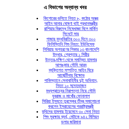
এ বিভাগের অন্যান্য খবর
কিশোরের গুলিতে নিহত ৮, কঠোর অস্ত্র
আইন আনার ঘোষণা থাই প্রধানমন্ত্রীর
রাশিয়ার বিরুদ্ধে নিষেধাজ্ঞা বিলে মার্কিন
সিনেটে সায়
গাজায় যুদ্ধবিরতির ৩০০ দিনে ৩০০
ফিলিস্তিনি শিশু নিহত: ইউনিসেফ
লিবিয়ায় অপহরণের শিকার ১৩ বাংলাদেশি
উদ্ধার, গ্রেপ্তার ১ সিরীয়
উত্তর-দক্ষিণ থেকে সমন্বিত হামলার
আশঙ্কায় সৌদি আরব
ব্যক্তিগত সম্পত্তি আইন ঘিরে
আর্জেন্টিনায় বিক্ষোভ
পাকিস্তানে সেনাবাহিনীর দুই অভিযান,
নিহত ১০ সন্দেহভাজন
মধ্যপ্রাচ্যের নিরাপত্তা নিয়ে সৌদি
যুবরাজ ও মাখোঁর ফোনালাপ
সিরিয়া ইস্যুতে তুরস্কের তীব্র সমালোচনা
করলেন ইসরায়েলের পররাষ্ট্রমন্ত্রী
হুথিদের হামলায় ইয়েমেনে ৩০ সেনা নিহত
শিশু সুরক্ষায় ব্যর্থ, মেটাকে ৯৪২ মিলিয়ন
ডলার জরিমানা