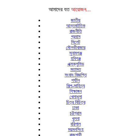
আমাদের যত
আয়োজন...
জাতীয়
আন্তর্জাতিক
রাজনীতি
প্রবাস
সিলেট
মৌলভীবাজার
সুনামগঞ্জ
হবিগঞ্জ
এক্সক্লুসিভ
মতামত
সংবাদ বিজ্ঞপ্তি
পর্যটন
শিল্প-সাহিত্য
শিক্ষাঙ্গন
খেলাধুলা
চিত্র বিচিত্র
ঢাকা
চট্টগ্রাম
খুলনা
বরিশাল
ময়মনসিংহ
রাজশাহী