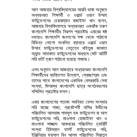
আল আজহার বিশ্ববিদ্যালয়ের আরবি ভাষা অনুষদে
অধ্যয়নরত শিক্ষার্থী ও ওয়ার্ল্ড ওয়ান উম্মাহ
ফাউন্ডেশনের চেয়ারম্যান হুজাইফা খান বলেন,
আজহার বিশ্ববিদ্যালয়ে অধ্যয়নরত একঝাঁক তরুণ
বাংলাদেশি শিক্ষার্থীর নিরলস প্রচেষ্টায় এবারের ষষ্ঠ
দফায়ও বাংলাদেশি জনগণের পক্ষ থেকে পাঠানো
বিভিন্ন লোগো সংবলিত ব্যানারে ওয়ার্ল্ড ওয়ান
উম্মাহ ফাউন্ডেশনের নেতৃত্বে বাইতুজ জাকাত
অ্যান্ড সাদাকাত ফাউন্ডেশনের মাধ্যমে মোট আটটি
লরি ভর্তি ত্রাণ পাঠানো হয়েছে গাজায়।
এসব অনুদান আল আজহারে অধ্যয়নরত বাংলাদেশি
শিক্ষার্থীদের ব্যক্তিগত উদ্যোগ, স্বেচ্ছাশ্রম এবং
তাদের সাথে বাংলাদেশের একাধিক বেসরকারি সেবা
সংস্থা, মিশরস্থ বাংলাদেশি ছাত্র সংগঠনগুলোর
সম্মিলিত প্রচেষ্টার ফসল।
এবার বাংলাদেশের পতাকা সমন্বিত যেসব সংস্থার
লরি যাচ্ছে গাজা, প্রকৌশলী নাসির উদ্দীনের
পরিচালিত আলহাজ শামসুল হক ফাউন্ডেশন বা আশ
ফাউন্ডেশনের লরি, মাওলানা হোজাইফা খান ও
মাওলানা সাজ্জাদ আকবরের পরিচালিত চ্যারিটি
সংস্থা হিউম্যান ফার্স্ট ফাউন্ডেশনের লরি,
ইঞ্জিনিয়ার ফয়সাল বিন আলম পরিচালিত সিরাতুল