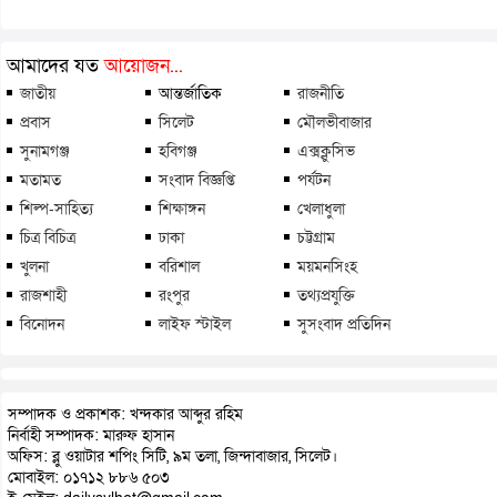
আমাদের যত
আয়োজন...
জাতীয়
আন্তর্জাতিক
রাজনীতি
প্রবাস
সিলেট
মৌলভীবাজার
সুনামগঞ্জ
হবিগঞ্জ
এক্সক্লুসিভ
মতামত
সংবাদ বিজ্ঞপ্তি
পর্যটন
শিল্প-সাহিত্য
শিক্ষাঙ্গন
খেলাধুলা
চিত্র বিচিত্র
ঢাকা
চট্টগ্রাম
খুলনা
বরিশাল
ময়মনসিংহ
রাজশাহী
রংপুর
তথ্যপ্রযুক্তি
বিনোদন
লাইফ স্টাইল
সুসংবাদ প্রতিদিন
সম্পাদক ও প্রকাশক: খন্দকার আব্দুর রহিম
নির্বাহী সম্পাদক: মারুফ হাসান
অফিস: ব্লু ওয়াটার শপিং সিটি, ৯ম তলা, জিন্দাবাজার, সিলেট।
মোবাইল: ০১৭১২ ৮৮৬ ৫০৩