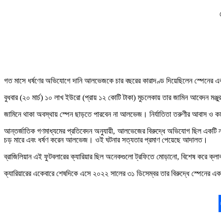
গত মাসে ধর্ষণের অভিযোগে দানি আলভেজকে চার বছরের কারাদণ্ড দিয়েছিলেন স্পেনের এ
বুধবার (২০ মার্চ) ১০ লাখ ইউরো (প্রায় ১২ কোটি টাকা) মুচলেকায় তার জামিন আবেদন মঞ
জামিনে থাকা অবস্থায় স্পেন ছাড়তে পারবেন না আলভেজ। নির্যাতিতা তরুণীর আবাস ও কর্ম
আন্তর্জাতিক গণমাধ্যমের প্রতিবেদন অনুযায়ী, আলভেজের বিরুদ্ধে অভিযোগ ছিল একটি
চড় মারে এবং ধর্ষণ করেন আলভেজ। ওই ঘটনার সত্যতার প্রমাণ পেয়েছে আদালত।
ব্রাজিলিয়ান এই ফুটবলারের ক্যারিয়ার ছিল অনেকগুলো ট্রফিতে মোড়ানো, বিশেষ করে ক্লাব
ক্যারিয়ারের একেবারে শেষদিকে এসে ২০২২ সালের ৩১ ডিসেম্বর তার বিরুদ্ধে স্পেনের