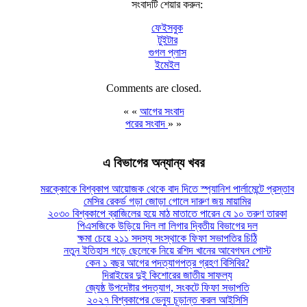
সংবাদটি শেয়ার করুন:
ফেইসবুক
টুইটার
গুগল প্লাস
ইমেইল
Comments are closed.
« «
আগের সংবাদ
পরের সংবাদ
» »
এ বিভাগের অন্যান্য খবর
মরক্কোকে বিশ্বকাপ আয়োজক থেকে বাদ দিতে স্প্যানিশ পার্লামেন্টে প্রস্তাব
মেসির রেকর্ড গড়া জোড়া গোলে দারুণ জয় মায়ামির
২০৩০ বিশ্বকাপে ব্রাজিলের হয়ে মাঠ মাতাতে পারেন যে ১০ তরুণ তারকা
পিএসজিকে উড়িয়ে দিল লা লিগার দ্বিতীয় বিভাগের দল
ক্ষমা চেয়ে ২১১ সদস্য সংস্থাকে ফিফা সভাপতির চিঠি
নতুন ইতিহাস গড়ে ছেলেকে নিয়ে রশিদ খানের আবেগঘন পোস্ট
কেন ১ বছর আগের পদত্যাগপত্র গ্রহণ বিসিবির?
দিরাইয়ের দুই কিশোরের জাতীয় সাফল্য
জ্যেষ্ঠ উপদেষ্টার পদত্যাগ, সংকটে ফিফা সভাপতি
২০২৭ বিশ্বকাপের ভেন্যু চূড়ান্ত করল আইসিসি