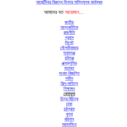
আর্জেন্টিনার বিরুদ্ধে ফিফার শাস্তিমূলক কার্যক্রম
আমাদের যত
আয়োজন...
জাতীয়
আন্তর্জাতিক
রাজনীতি
প্রবাস
সিলেট
মৌলভীবাজার
সুনামগঞ্জ
হবিগঞ্জ
এক্সক্লুসিভ
মতামত
সংবাদ বিজ্ঞপ্তি
পর্যটন
শিল্প-সাহিত্য
শিক্ষাঙ্গন
খেলাধুলা
চিত্র বিচিত্র
ঢাকা
চট্টগ্রাম
খুলনা
বরিশাল
ময়মনসিংহ