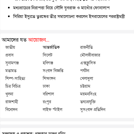
মধ্যপ্রাচ্যের নিরাপত্তা নিয়ে সৌদি যুবরাজ ও মাখোঁর ফোনালাপ
সিরিয়া ইস্যুতে তুরস্কের তীব্র সমালোচনা করলেন ইসরায়েলের পররাষ্ট্রমন্ত্রী
আমাদের যত
আয়োজন...
জাতীয়
আন্তর্জাতিক
রাজনীতি
প্রবাস
সিলেট
মৌলভীবাজার
সুনামগঞ্জ
হবিগঞ্জ
এক্সক্লুসিভ
মতামত
সংবাদ বিজ্ঞপ্তি
পর্যটন
শিল্প-সাহিত্য
শিক্ষাঙ্গন
খেলাধুলা
চিত্র বিচিত্র
ঢাকা
চট্টগ্রাম
খুলনা
বরিশাল
ময়মনসিংহ
রাজশাহী
রংপুর
তথ্যপ্রযুক্তি
বিনোদন
লাইফ স্টাইল
সুসংবাদ প্রতিদিন
সম্পাদক ও প্রকাশক: খন্দকার আব্দুর রহিম