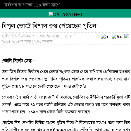
সর্বশেষ আপডেট : ১০ ঘন্টা আগে
বিপুল ভোটে বিশাল জয় পেয়েছেন পুতিন
ডেইলি সিলেট ডট কম ::
প্রকাশিত হয়েছে : ১৮ মার্চ
|
০
২০২৪, ২:২৩ অপরাহ্ন | ২:২৩ অপরাহ্ন
ডেইলি সিলেট ডেস্ক ::
টানা তিন দিনের নির্বাচন শেষে রেকর্ড সংখ্যক ভোট পেয়ে রাশিয়ার প্রেসিডেন্ট হওয়ার
পথে বিশাল জয় পেয়েছেন ভ্লাদিমির পুতিন। প্রাথমিক ফলাফলের তথ্যে দেখা যায়,
পুতিন প্রায় ৮৮ শতাংশ ভোট পেয়েছেন। খবর রয়টার্সের।
রোববার (১৭ মার্চ) বার্তা সংস্থা রয়টার্স লিখেছে, সোভিয়েত ইউনিয়ন পরবর্তী যুগে এটি
রেকর্ড। এতে করে ৭১ বছর বয়সী রাশিয়ার এই নেতার আরও ছয় বছর ক্ষমতায় থাকা
পাকাপোক্ত হল। ১৯৯৯ সাল থেকে তিনি ক্ষমতায় রয়েছেন।
ভোটের দিন দেশটির বিভিন্ন অংশে পুতিন বিরোধী বিক্ষোভের মধ্যেও তার অন্য তিন
প্রতিযোগীর কারও ভোটের হার দুই অঙ্কের কোটায় পৌঁছেনি। তারা কেউ ৪ শতাংশের