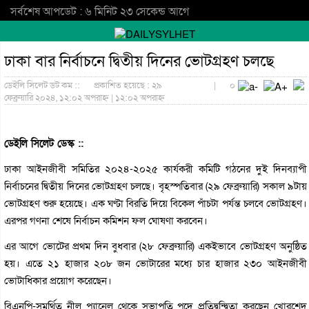
সর্বশেষ আপডেট : ৬ মিনিট ২৩ সেকেন্ড আগে
ঢাকা বার নির্বাচনে দ্বিতীয় দিনের ভোটগ্রহণ চলছে
ডেইলি সিলেট ডট কম ::
প্রকাশিত হয়েছে : ২৯
|
০
ফেব্রুয়ারি ২০২৪, ১২:০২ অপরাহ্ন | ১২:০২ অপরাহ্ন
ডেইলি সিলেট ডেস্ক ::
ঢাকা আইনজীবী সমিতির ২০২৪-২০২৫ কার্যকরী কমিটি গঠনের দুই দিনব্যাপী
নির্বাচনের দ্বিতীয় দিনের ভোটগ্রহণ চলছে। বৃহস্পতিবার (২৯ ফেব্রুয়ারি) সকাল ৯টায়
ভোটগ্রহণ শুরু হয়েছে। এক ঘণ্টা বিরতি দিয়ে বিকেল পাঁচটা পর্যন্ত চলবে ভোটগ্রহণ।
এরপর গণনা শেষে নির্বাচন কমিশন ফল ঘোষণা করবেন।
এর আগে ভোটের প্রথম দিন বুধবার (২৮ ফেব্রুয়ারি) একইভাবে ভোটগ্রহণ অনুষ্ঠিত
হয়। এতে ২১ হাজার ২০৮ জন ভোটারের মধ্যে চার হাজার ২৩০ আইনজীবী
ভোটাধিকার প্রয়োগ করেছেন।
বিএনপি-সমর্থিত নীল প্যানেল থেকে সভাপতি পদে প্রতিদ্বন্দ্বিতা করছেন খোরশেদ