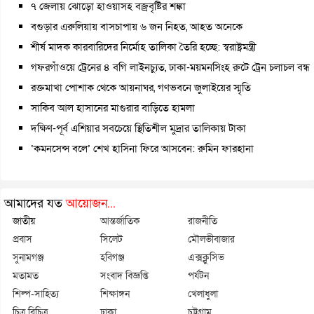
৭ জেলায় ঝোড়ো হাওয়াসহ বজ্রবৃষ্টির শঙ্কা
বগুড়ার এরুলিয়ায় বাসচাপায় ৬ জন নিহত, আহত অনেকে
শীর্ষ মাদক কারবারিদের নির্মোহ তালিকা তৈরি হচ্ছে: স্বরাষ্ট্রমন্ত্রী
গফরগাঁওয়ে ট্রেনের ৪ বগি লাইনচ্যুত, ঢাকা-ময়মনসিংহ রুটে ট্রেন চলাচল বন্ধ
রক্তমাখা পোশাক থেকে আয়নাঘর, গণভবনে জুলাইয়ের স্মৃতি
সাকিব আল হাসানের মাগুরার বাড়িতে হামলা
দক্ষিণ-পূর্ব এশিয়ার সবচেয়ে স্থিতিশীল মুদ্রার তালিকায় টাকা
‘কমনসেন্স বলে’ শেখ হাসিনা ফিরে আসবেন: রুমিন ফারহানা
আমাদের যত
আয়োজন...
জাতীয়
আন্তর্জাতিক
রাজনীতি
প্রবাস
সিলেট
মৌলভীবাজার
সুনামগঞ্জ
হবিগঞ্জ
এক্সক্লুসিভ
মতামত
সংবাদ বিজ্ঞপ্তি
পর্যটন
শিল্প-সাহিত্য
শিক্ষাঙ্গন
খেলাধুলা
চিত্র বিচিত্র
ঢাকা
চট্টগ্রাম