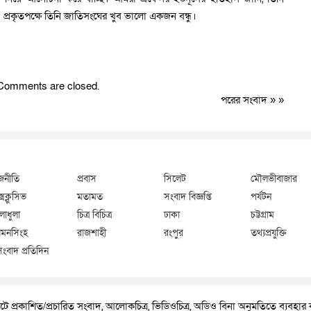
্রকৃতপক্ষে তিনি জাতিসংঘের খুব ভালো একজন বন্ধু।
Comments are closed.
পরের সংবাদ
» »
জনীতি
প্রবাস
সিলেট
মৌলভীবাজার
্সক্লুসিভ
মতামত
সংবাদ বিজ্ঞপ্তি
পর্যটন
লাধুলা
চিত্র বিচিত্র
ঢাকা
চট্টগ্রাম
মনসিংহ
রাজশাহী
রংপুর
তথ্যপ্রযুক্তি
সংবাদ প্রতিদিন
ে প্রকাশিত/প্রচারিত সংবাদ, আলোকচিত্র, ভিডিওচিত্র, অডিও বিনা অনুমতিতে ব্যবহা