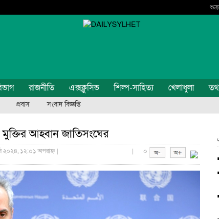
শুক
িভাগ
রাজনীতি
এক্সক্লুসিভ
শিল্প-সাহিত্য
খেলাধুলা
তথ্য
প্রবাস
সংবাদ বিজ্ঞপ্তি
 মুক্তির আহ্বান জাতিসংঘের
রি ২০২৪, ১২:০১ অপরাহ্ন |
|
০