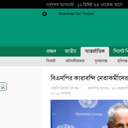
সর্বশেষ আপডেট : ১২ মিনিট ৪৪ সেকেন্ড আগে
Download Our Toolbar
প্রচ্ছদ
জাতীয়
আন্তর্জাতিক
সিলেট ব
সিলেট
মৌলভীবাজার
সুনামগঞ্জ
হবিগঞ্জ
বিএনপির কারাবন্দি নেতাকর্মীদের
ডেইলি সিলেট ডট কম ::
প্রকাশিত হয়েছে : ২৯ ফেব্রুয়া
১২:০১ অপরাহ্ন