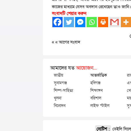
কাজের মাধ্যমে যেসব অবদান রেখেছেন তাও জানি। প
সংবাদটি শেয়ার করুন
« «
আগের সংবাদ
আমাদের যত
আয়োজন...
জাতীয়
আন্তর্জাতিক
রা
সুনামগঞ্জ
হবিগঞ্জ
এক
শিল্প-সাহিত্য
শিক্ষাঙ্গন
খে
খুলনা
বরিশাল
ময়
বিনোদন
লাইফ স্টাইল
সু
নোটিশ :
ডেইলি সিলেট