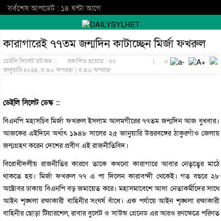
সর্বশেষ আপডেট : ১৪ ঘন্টা আগে
কারাগারেই ৭৭তম জন্মদিন কাটাচ্ছেন মির্জা ফখরুল
ডেইলি সিলেট ডট কম ::
প্রকাশিত হয়েছে : ২৬
|
০
জানুয়ারি ২০২৪, ৩:৪০ অপরাহ্ন | ৩:৪০ অপরাহ্ন
ডেইলি সিলেট ডেস্ক ::
বিএনপি মহাসচিব মির্জা ফখরুল ইসলাম আলমগীরের ৭৭তম জন্মদিন আজ বুধবার।
আজকের এইদিনে অর্থাৎ ১৯৪৮ সালের ২৫ জানুয়ারি উত্তরবঙ্গের ঠাকুরগাঁও জেলায়
জন্মগ্রহণ করেন দেশের প্রবীণ এই রাজনীতিবিদ।
বিরোধীদলীয় রাজনীতির কারণে তাকে কখনো কারাগারে আবার নেতৃত্বের মাঠে
থাকতে হয়। মির্জা ফখরুল ৭৭ এ পা দিলেন কারাবন্দী থেকেই। গত বছরে ২৮
অক্টোবর ঢাকায় বিএনপি বড় জমায়েত করে। মহাসমাবেশে আসা নেতাকর্মীদের সাথে
আইন শৃঙ্খলা রক্ষাকারী বাহিনীর সংঘর্ষ বাঁধে। এক পর্যায়ে আইন শৃঙ্খলা রক্ষাকারী
বাহিনীর ছোড়া টিয়ারশেল, রাবার বুলেট ও সাউন্ড গ্রেনেড এর আরও রণক্ষেত্রে পরিণত