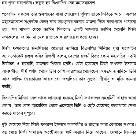
হয় পুরো নয়াপল্টন। ভন্ডুল হয় বিএনপির সেই মহাসমাবেশ।
পরেরদিন সকালে তার গুলশানের বাসা গোয়েন্দা পুলিশ তাকে ডিবিতে আনে। এরপর
মহাসমাবেশে সংঘর্ষকে কেন্দ্র করে ভাঙচুরের ঘটনায় মামলা দিয়ে কারাগারে পাঠানো
হয়। সব মামলা থেকে জামিন মিললেও একটি মামলায় জামিন মেলেনি মির্জা
ফখরুলের। জামিন না মেলায় তাকে কারাগারে থাকতে হচ্ছে।
মির্জা ফখরুলের জন্মদিনের শুভেচ্ছা জানিয়ে বিএনপির সিনিয়র যুগ্ম মহাসচিব
অ্যাডভোকেট রুহুল কবির রিজভী বলেন, দেশের রাজনীতিতে কোন মহাসচিব এতটা
নির্যাতন ও হয়রানি, মামলার শিকার হননি। যেটা হয়েছেন মির্জা ফখরুল ইসলাম
আলমগীর। শীর্ষ পর্যায় থেকে তিনি বেশি কারাগারে থেকেছেন। ৭৭তম জন্মদিনে তিনি
আজ জালিম স্বৈরাচারের কারাগারে। জন্মদিনে তার সুস্থতা, দীর্ঘায়ু ও মুক্তি কামনা
করছি।
বিএনপির মিডিয়া সেল থেকে জানানো হয়েছে, মির্জা ফখরুলের সহধর্মিণী রাহাত আরা
বেগম , তার বোন আমেরিকা থেকে এসেছেন তিনি ও ছোট মেয়েসহ কারাগারে দেখা
করতে যাবেন দুপুরে।
দুই মেয়েকে নিয়ে মির্জা ফখরুল ইসলাম আলমগীর ও রাহাত আরা বেগমের সংসার।
বড় মেয়ে মির্জা শামারুহ অস্ট্রেলিয়ায় স্বামী-সন্তান নিয়ে আছেন। সেখানে সিডনির