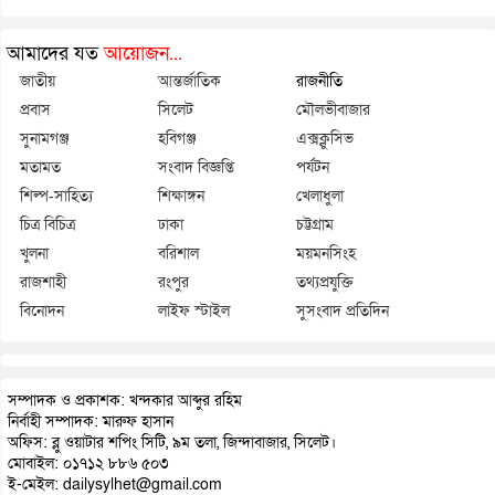
আমাদের যত
আয়োজন...
জাতীয়
আন্তর্জাতিক
রাজনীতি
প্রবাস
সিলেট
মৌলভীবাজার
সুনামগঞ্জ
হবিগঞ্জ
এক্সক্লুসিভ
মতামত
সংবাদ বিজ্ঞপ্তি
পর্যটন
শিল্প-সাহিত্য
শিক্ষাঙ্গন
খেলাধুলা
চিত্র বিচিত্র
ঢাকা
চট্টগ্রাম
খুলনা
বরিশাল
ময়মনসিংহ
রাজশাহী
রংপুর
তথ্যপ্রযুক্তি
বিনোদন
লাইফ স্টাইল
সুসংবাদ প্রতিদিন
সম্পাদক ও প্রকাশক: খন্দকার আব্দুর রহিম
নির্বাহী সম্পাদক: মারুফ হাসান
অফিস: ব্লু ওয়াটার শপিং সিটি, ৯ম তলা, জিন্দাবাজার, সিলেট।
মোবাইল: ০১৭১২ ৮৮৬ ৫০৩
ই-মেইল: dailysylhet@gmail.com