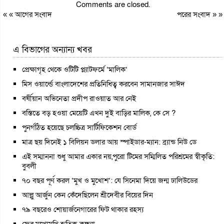
Comments are closed.
« «
আগের সংবাদ
পরের সংবাদ
» »
এ বিভাগের অন্যান্য খবর
প্রেক্ষাগৃহ থেকে ওটিটি প্ল্যাটফর্মে ‘মালিক’
মিস ওয়ার্ল্ডে বাংলাদেশের প্রতিনিধিত্ব করবেন সামানজার সাঈদ
বর্ষীয়ান অভিনেতা প্রদীপ রাওয়াত আর নেই
বস্তিতে বড় হওয়া মেয়েটি এখন দুই বাড়ির মালিক, কে সে ?
পুনর্গঠিত হয়েছে চলচ্চিত্র সার্টিফিকেশন বোর্ড
মাত্র ছয় দিনেই ১ বিলিয়ন ডলার আয় স্পাইডার-ম্যান: ব্র্যান্ড নিউ ডে
এই সম্মাননা শুধু আমার একার নয়,পুরো টিমের সম্মিলিত পরিশ্রমের স্বীকৃতি:
বুবলী
৭০ বছর পূর্ণ করল ‘মুখ ও মুখোশ’: যে সিনেমা দিয়ে জন্ম ঢালিউডের
আল্লু আর্জুন কেন কেঁদেছিলেন শ্রীদেবীর বিয়ের দিন
৭৯ বছরেও শোয়ার্জনেগারের ফিট থাকার রহস্য
ফের মুখোমুখি হৃতিক-কঙ্গনা