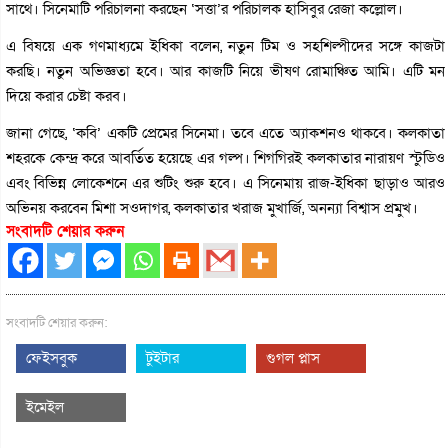
সাথে। সিনেমাটি পরিচালনা করছেন ‘সত্তা’র পরিচালক হাসিবুর রেজা কল্লোল।
এ বিষয়ে এক গণমাধ্যমে ইধিকা বলেন, নতুন টিম ও সহশিল্পীদের সঙ্গে কাজটা
করছি। নতুন অভিজ্ঞতা হবে। আর কাজটি নিয়ে ভীষণ রোমাঞ্চিত আমি। এটি মন
দিয়ে করার চেষ্টা করব।
জানা গেছে, ‘কবি’ একটি প্রেমের সিনেমা। তবে এতে অ্যাকশনও থাকবে। কলকাতা
শহরকে কেন্দ্র করে আবর্তিত হয়েছে এর গল্প। শিগগিরই কলকাতার নারায়ণ স্টুডিও
এবং বিভিন্ন লোকেশনে এর শুটিং শুরু হবে। এ সিনেমায় রাজ-ইধিকা ছাড়াও আরও
অভিনয় করবেন মিশা সওদাগর, কলকাতার খরাজ মুখার্জি, অনন্যা বিশ্বাস প্রমুখ।
সংবাদটি শেয়ার করুন
সংবাদটি শেয়ার করুন:
ফেইসবুক
টুইটার
গুগল প্লাস
ইমেইল