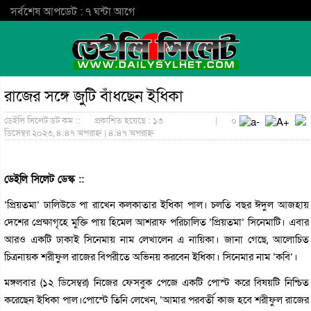
সর্বশেষ আপডেট : ৭ ঘন্টা আগে
রাজের সঙ্গে জুটি বাঁধছেন ইধিকা
ডেইলি সিলেট ডট কম ::
প্রকাশিত হয়েছে : ১৩
|
০
ডিসেম্বর ২০২৩, ৪:৪৭ অপরাহ্ন | ৪:৪৭ অপরাহ্ন
ডেইলি সিলেট ডেস্ক ::
‘প্রিয়তমা’ ঢালিউডে পা রাখেন কলকাতার ইধিকা পাল। চলতি বছর ঈদুল আজহায়
দেশের প্রেক্ষাগৃহে মুক্তি পায় হিমেল আশরাফ পরিচালিত ‘প্রিয়তমা’ সিনেমাটি। এবার
আরও একটি ঢাকাই সিনেমায় নাম লেখালেন এ নায়িকা। জানা গেছে, আলোচিত
চিত্রনায়ক শরীফুল রাজের বিপরীতে অভিনয় করবেন ইধিকা। সিনেমার নাম ‘কবি’।
মঙ্গলবার (১২ ডিসেম্বর) নিজের ফেসবুক পেজে একটি পোস্ট করে বিষয়টি নিশ্চিত
করেছেন ইধিকা পাল।পোস্টে তিনি লেখেন, ‘আমার পরবর্তী কাজ হবে শরীফুল রাজের