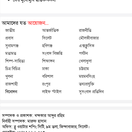
আমাদের যত
আয়োজন...
জাতীয়
আন্তর্জাতিক
রাজনীতি
প্রবাস
সিলেট
মৌলভীবাজার
সুনামগঞ্জ
হবিগঞ্জ
এক্সক্লুসিভ
মতামত
সংবাদ বিজ্ঞপ্তি
পর্যটন
শিল্প-সাহিত্য
শিক্ষাঙ্গন
খেলাধুলা
চিত্র বিচিত্র
ঢাকা
চট্টগ্রাম
খুলনা
বরিশাল
ময়মনসিংহ
রাজশাহী
রংপুর
তথ্যপ্রযুক্তি
বিনোদন
লাইফ স্টাইল
সুসংবাদ প্রতিদিন
সম্পাদক ও প্রকাশক: খন্দকার আব্দুর রহিম
নির্বাহী সম্পাদক: মারুফ হাসান
অফিস: ব্লু ওয়াটার শপিং সিটি, ৯ম তলা, জিন্দাবাজার, সিলেট।