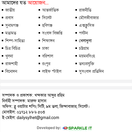
আমাদের যত
আয়োজন...
জাতীয়
আন্তর্জাতিক
রাজনীতি
প্রবাস
সিলেট
মৌলভীবাজার
সুনামগঞ্জ
হবিগঞ্জ
এক্সক্লুসিভ
মতামত
সংবাদ বিজ্ঞপ্তি
পর্যটন
শিল্প-সাহিত্য
শিক্ষাঙ্গন
খেলাধুলা
চিত্র বিচিত্র
ঢাকা
চট্টগ্রাম
খুলনা
বরিশাল
ময়মনসিংহ
রাজশাহী
রংপুর
তথ্যপ্রযুক্তি
বিনোদন
লাইফ স্টাইল
সুসংবাদ প্রতিদিন
সম্পাদক ও প্রকাশক: খন্দকার আব্দুর রহিম
নির্বাহী সম্পাদক: মারুফ হাসান
অফিস: ব্লু ওয়াটার শপিং সিটি, ৯ম তলা, জিন্দাবাজার, সিলেট।
মোবাইল: ০১৭১২ ৮৮৬ ৫০৩
ই-মেইল: dailysylhet@gmail.com
Developed by: