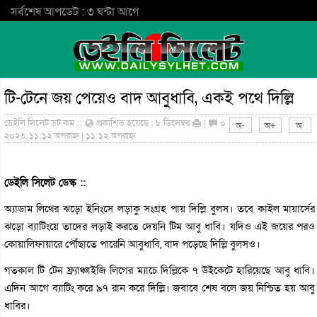
সর্বশেষ আপডেট : ৩ ঘন্টা আগে
টি-টেনে জয় পেয়েও বাদ আবুধাবি, একই পথে দিল্লি
ডেইলি সিলেট ডট কম ::
প্রকাশিত হয়েছে : ৮ ডিসেম্বর
|
০
২০২৩, ১১:১২ অপরাহ্ন | ১১:১২ অপরাহ্ন
ডেইলি সিলেট ডেস্ক ::
অ্যাডাম লিথের ঝড়ো ইনিংসে লড়াকু সংগ্রহ পায় দিল্লি বুলস। তবে কাইল মায়ার্সের
ঝড়ো ব্যাটিংয়ে তাদের লড়াই করতে দেয়নি টিম আবু ধাবি। যদিও এই জয়ের পরও
কোয়ালিফায়ারে পৌঁছাতে পারেনি আবুধাবি, বাদ পড়েছে দিল্লি বুলসও।
গতকাল টি টেন ফ্র্যাঞ্চাইজি লিগের ম্যাচে দিল্লিকে ৭ উইকেটে হারিয়েছে আবু ধাবি।
এদিন আগে ব্যাটিং করে ৯৭ রান করে দিল্লি। জবাবে শেষ বলে জয় নিশ্চিত হয় আবু
ধাবির।