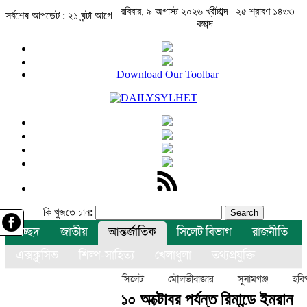
রবিবার, ৯ অগাস্ট ২০২৬ খ্রীষ্টাব্দ | ২৫ শ্রাবণ ১৪৩৩
সর্বশেষ আপডেট : ২১ ঘন্টা আগে
বঙ্গাব্দ |
Download Our Toolbar
কি খুজতে চান:
প্রচ্ছদ
জাতীয়
আন্তর্জাতিক
সিলেট বিভাগ
রাজনীতি
এক্সক্লুসিভ
শিল্প-সাহিত্য
খেলাধুলা
তথ্যপ্রযুক্তি
বিনোদন
অন্যান্য
সিলেট
মৌলভীবাজার
সুনামগঞ্জ
হবিগ
১০ অক্টোবর পর্যন্ত রিমান্ডে ইমরান