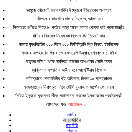
হরমুজে নৌজোট গড়ার মার্কিন উদ্যোগে ইউরোপের অনাগ্রহ
শ্রীলঙ্কার কারাগারে দাঙ্গায় নিহত ৩, আহত ২৩
কিশোরের গুলিতে নিহত ৮, কঠোর অস্ত্র আইন আনার ঘোষণা থাই প্রধানমন্ত্রীর
রাশিয়ার বিরুদ্ধে নিষেধাজ্ঞা বিলে মার্কিন সিনেটে সায়
গাজায় যুদ্ধবিরতির ৩০০ দিনে ৩০০ ফিলিস্তিনি শিশু নিহত: ইউনিসেফ
লিবিয়ায় অপহরণের শিকার ১৩ বাংলাদেশি উদ্ধার, গ্রেপ্তার ১ সিরীয়
উত্তর-দক্ষিণ থেকে সমন্বিত হামলার আশঙ্কায় সৌদি আরব
ব্যক্তিগত সম্পত্তি আইন ঘিরে আর্জেন্টিনায় বিক্ষোভ
পাকিস্তানে সেনাবাহিনীর দুই অভিযান, নিহত ১০ সন্দেহভাজন
মধ্যপ্রাচ্যের নিরাপত্তা নিয়ে সৌদি যুবরাজ ও মাখোঁর ফোনালাপ
সিরিয়া ইস্যুতে তুরস্কের তীব্র সমালোচনা করলেন ইসরায়েলের পররাষ্ট্রমন্ত্রী
আমাদের যত
আয়োজন...
জাতীয়
আন্তর্জাতিক
রাজনীতি
প্রবাস