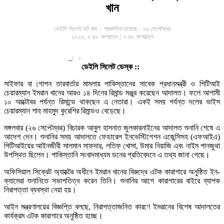
খান
ডেইলি সিলেট ডট কম ::
প্রকাশিত হয়েছে : ২৬ সেপ্টেম্বর
২০২৩, ৭:৪৮ অপরাহ্ন | ৭:৪৮ অপরাহ্ন
|
০
ডেইলি সিলেট ডেস্ক ::
সাইফার বা গোপন তারবার্তার মামলায় পাকিস্তানের সাবেক প্রধানমন্ত্রী ও পিটিআই
চেয়ারম্যান ইমরান খানের আরও ১৪ দিনের রিমান্ড মঞ্জুর করেছেন আদালত। ফলে আগামী
১০ আক্টোবর পর্যন্ত রিমান্ডে থাকছেন এ নেতারা। একই সময় পর্যন্ত দলের ভাইস
চেয়ারম্যান শাহ মাহমুদ কুরেশির রিমান্ডও বেড়েছে।
মঙ্গলবার (২৬ সেপ্টেম্বর) বিচারক আবুল হাসনাত জুলকারনাইনের আদালত শুনানি শেষে এ
আদেশ দেন। শুনানির সময় আদালতে ফেডারেল ইনভেস্টিগেশন এজেন্সিসহ (এফআইএ)
পিটিআইয়ের আইনজীবী সালমান সাফদার, লতিফ খোসা, উমার নিয়াজি এবং নাইম পানজুথা
উপস্থিত ছিলেন। পাকিস্তানি সংবাদমাধ্যম ডনের প্রতিবেদনে এ তথ্য জানা গেছে।
অফিসিয়াল সিক্রেট অ্যাক্টের অধীনে ইমরান খানের বিরুদ্ধে এটক কারাগারে অনুষ্ঠিত ইন-
ক্যামেরা শুনানিতে সভাপতিত্ব করেন তিনি। শুনানির আগে কারাগারের বাইরে ব্যাপক
নিরাপত্তা ব্যবস্থা নেয়া হয়।
আইন মন্ত্রণালয়ের বিজ্ঞপ্তি বলছে, নিরাপত্তাজনিত কারণে ইমরানের বিশেষ আদালতের
কার্যক্রম এটক কারাগারে অনুষ্ঠিত হচ্ছে।