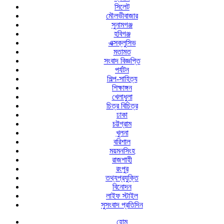
সিলেট
মৌলভীবাজার
সুনামগঞ্জ
হবিগঞ্জ
এক্সক্লুসিভ
মতামত
সংবাদ বিজ্ঞপ্তি
পর্যটন
শিল্প-সাহিত্য
শিক্ষাঙ্গন
খেলাধুলা
চিত্র বিচিত্র
ঢাকা
চট্টগ্রাম
খুলনা
বরিশাল
ময়মনসিংহ
রাজশাহী
রংপুর
তথ্যপ্রযুক্তি
বিনোদন
লাইফ স্টাইল
সুসংবাদ প্রতিদিন
হোম