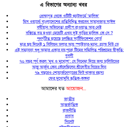
এ বিভাগের অন্যান্য খবর
প্রেক্ষাগৃহ থেকে ওটিটি প্ল্যাটফর্মে ‘মালিক’
মিস ওয়ার্ল্ডে বাংলাদেশের প্রতিনিধিত্ব করবেন সামানজার সাঈদ
বর্ষীয়ান অভিনেতা প্রদীপ রাওয়াত আর নেই
বস্তিতে বড় হওয়া মেয়েটি এখন দুই বাড়ির মালিক, কে সে ?
পুনর্গঠিত হয়েছে চলচ্চিত্র সার্টিফিকেশন বোর্ড
মাত্র ছয় দিনেই ১ বিলিয়ন ডলার আয় স্পাইডার-ম্যান: ব্র্যান্ড নিউ ডে
এই সম্মাননা শুধু আমার একার নয়,পুরো টিমের সম্মিলিত পরিশ্রমের স্বীকৃতি:
বুবলী
৭০ বছর পূর্ণ করল ‘মুখ ও মুখোশ’: যে সিনেমা দিয়ে জন্ম ঢালিউডের
আল্লু আর্জুন কেন কেঁদেছিলেন শ্রীদেবীর বিয়ের দিন
৭৯ বছরেও শোয়ার্জনেগারের ফিট থাকার রহস্য
ফের মুখোমুখি হৃতিক-কঙ্গনা
আমাদের যত
আয়োজন...
জাতীয়
আন্তর্জাতিক
রাজনীতি
প্রবাস
সিলেট