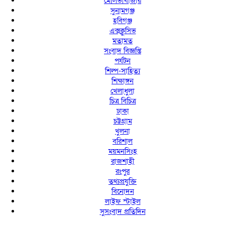
মৌলভীবাজার
সুনামগঞ্জ
হবিগঞ্জ
এক্সক্লুসিভ
মতামত
সংবাদ বিজ্ঞপ্তি
পর্যটন
শিল্প-সাহিত্য
শিক্ষাঙ্গন
খেলাধুলা
চিত্র বিচিত্র
ঢাকা
চট্টগ্রাম
খুলনা
বরিশাল
ময়মনসিংহ
রাজশাহী
রংপুর
তথ্যপ্রযুক্তি
বিনোদন
লাইফ স্টাইল
সুসংবাদ প্রতিদিন