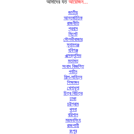
আমাদের যত
আয়োজন...
জাতীয়
আন্তর্জাতিক
রাজনীতি
প্রবাস
সিলেট
মৌলভীবাজার
সুনামগঞ্জ
হবিগঞ্জ
এক্সক্লুসিভ
মতামত
সংবাদ বিজ্ঞপ্তি
পর্যটন
শিল্প-সাহিত্য
শিক্ষাঙ্গন
খেলাধুলা
চিত্র বিচিত্র
ঢাকা
চট্টগ্রাম
খুলনা
বরিশাল
ময়মনসিংহ
রাজশাহী
রংপুর