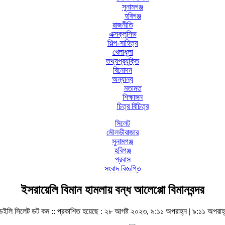
সুনামগঞ্জ
হবিগঞ্জ
রাজনীতি
এক্সক্লুসিভ
শিল্প-সাহিত্য
খেলাধুলা
তথ্যপ্রযুক্তি
বিনোদন
অন্যান্য
মতামত
শিক্ষাঙ্গন
চিত্র বিচিত্র
সিলেট
মৌলভীবাজার
সুনামগঞ্জ
হবিগঞ্জ
প্রবাস
সংবাদ বিজ্ঞপ্তি
ইসরায়েলি বিমান হামলায় বন্ধ আলেপ্পো বিমানবন্দর
েইলি সিলেট ডট কম ::
প্রকাশিত হয়েছে : ২৮ আগষ্ট ২০২৩, ৯:১১ অপরাহ্ন | ৯:১১ অপরাহ