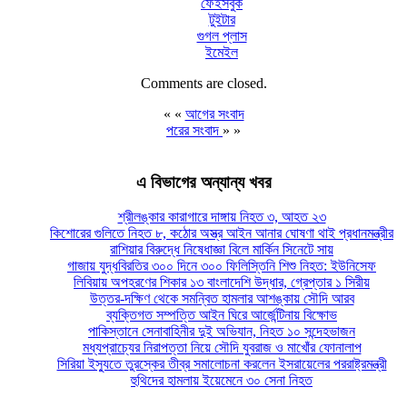
ফেইসবুক
টুইটার
গুগল প্লাস
ইমেইল
Comments are closed.
« «
আগের সংবাদ
পরের সংবাদ
» »
এ বিভাগের অন্যান্য খবর
শ্রীলঙ্কার কারাগারে দাঙ্গায় নিহত ৩, আহত ২৩
কিশোরের গুলিতে নিহত ৮, কঠোর অস্ত্র আইন আনার ঘোষণা থাই প্রধানমন্ত্রীর
রাশিয়ার বিরুদ্ধে নিষেধাজ্ঞা বিলে মার্কিন সিনেটে সায়
গাজায় যুদ্ধবিরতির ৩০০ দিনে ৩০০ ফিলিস্তিনি শিশু নিহত: ইউনিসেফ
লিবিয়ায় অপহরণের শিকার ১৩ বাংলাদেশি উদ্ধার, গ্রেপ্তার ১ সিরীয়
উত্তর-দক্ষিণ থেকে সমন্বিত হামলার আশঙ্কায় সৌদি আরব
ব্যক্তিগত সম্পত্তি আইন ঘিরে আর্জেন্টিনায় বিক্ষোভ
পাকিস্তানে সেনাবাহিনীর দুই অভিযান, নিহত ১০ সন্দেহভাজন
মধ্যপ্রাচ্যের নিরাপত্তা নিয়ে সৌদি যুবরাজ ও মাখোঁর ফোনালাপ
সিরিয়া ইস্যুতে তুরস্কের তীব্র সমালোচনা করলেন ইসরায়েলের পররাষ্ট্রমন্ত্রী
হুথিদের হামলায় ইয়েমেনে ৩০ সেনা নিহত