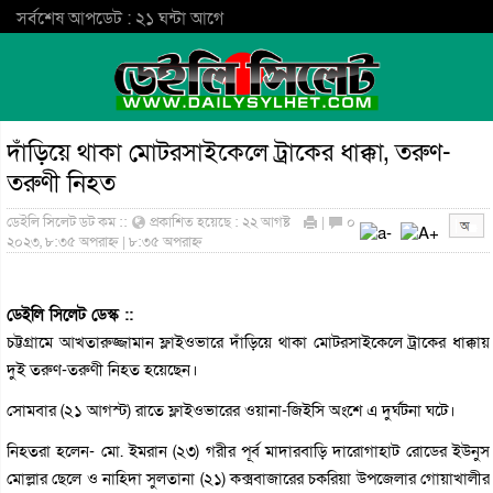
সর্বশেষ আপডেট : ২১ ঘন্টা আগে
দাঁড়িয়ে থাকা মোটরসাইকেলে ট্রাকের ধাক্কা, তরুণ-
তরুণী নিহত
ডেইলি সিলেট ডট কম ::
প্রকাশিত হয়েছে : ২২ আগষ্ট
|
০
২০২৩, ৮:৩৫ অপরাহ্ন | ৮:৩৫ অপরাহ্ন
ডেইলি সিলেট ডেস্ক ::
চট্টগ্রামে আখতারুজ্জামান ফ্লাইওভারে দাঁড়িয়ে থাকা মোটরসাইকেলে ট্রাকের ধাক্কায়
দুই তরুণ-তরুণী নিহত হয়েছেন।
সোমবার (২১ আগস্ট) রাতে ফ্লাইওভারের ওয়ানা-জিইসি অংশে এ দুর্ঘটনা ঘটে।
নিহতরা হলেন- মো. ইমরান (২৩) গরীর পূর্ব মাদারবাড়ি দারোগাহাট রোডের ইউনুস
মোল্লার ছেলে ও নাহিদা সুলতানা (২১) কক্সবাজারের চকরিয়া উপজেলার গোয়াখালীর