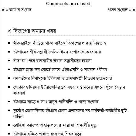
Comments are closed.
« «
আগের সংবাদ
পরের সংবাদ
» »
এ বিভাগের অন্যান্য খবর
মীরসরাইয়ে দাঁড়িয়ে থাকা বাইকে পিকাপের ধাক্কায় নিহত ২
চট্টগ্রামের শীর্ষ সন্ত্রাসী ডেভিড ইমন যশোর থেকে গ্রেপ্তার
চাঁদা না পেয়ে ব্যবসায়ীর ভবনে সন্ত্রাসীদের হামলা
চট্টগ্রাম ছাড়া সব বোর্ডে চলবে এইচএসসি ও সমমান পরীক্ষা
বন্যার্তদের বিনামূল্যে চিকিৎসা ও ত্রাণসামগ্রী বিতরণ ছাত্রদলের
শোকাবহ মিরসরাই ট্র্যাজেডির ১৫ বছর: সন্তানদের এখনো খুঁজে বেড়ান
স্বজনরা
চট্টগ্রামে সাড়ে ৪ লাখ মানুষ পানিবন্দি ও খাদ্য সংকটে
দুর্যোগ মোকাবিলায় চট্টগ্রাম জেলা প্রশাসনের সব কর্মকর্তা-কর্মচারীর ছুটি
বাতিল
রোহিঙ্গা ক্যাম্পে পাহাড় ধসে ৫ মাদ্রাসা শিক্ষার্থীর মৃত্যু
চট্টগ্রামে বৃষ্টিতে পাহাড় ধসে দুই শিশুর মৃত্যু