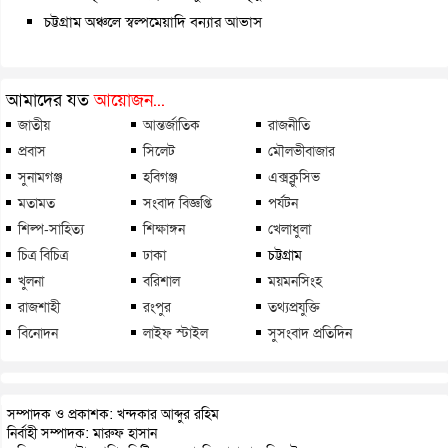
চট্টগ্রাম অঞ্চলে স্বল্পমেয়াদি বন্যার আভাস
আমাদের যত
আয়োজন...
জাতীয়
আন্তর্জাতিক
রাজনীতি
প্রবাস
সিলেট
মৌলভীবাজার
সুনামগঞ্জ
হবিগঞ্জ
এক্সক্লুসিভ
মতামত
সংবাদ বিজ্ঞপ্তি
পর্যটন
শিল্প-সাহিত্য
শিক্ষাঙ্গন
খেলাধুলা
চিত্র বিচিত্র
ঢাকা
চট্টগ্রাম
খুলনা
বরিশাল
ময়মনসিংহ
রাজশাহী
রংপুর
তথ্যপ্রযুক্তি
বিনোদন
লাইফ স্টাইল
সুসংবাদ প্রতিদিন
সম্পাদক ও প্রকাশক: খন্দকার আব্দুর রহিম
নির্বাহী সম্পাদক: মারুফ হাসান