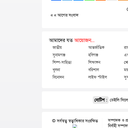
« «
আগের সংবাদ
আমাদের যত
আয়োজন...
জাতীয়
আন্তর্জাতিক
রা
সুনামগঞ্জ
হবিগঞ্জ
এক
শিল্প-সাহিত্য
শিক্ষাঙ্গন
খে
খুলনা
বরিশাল
ময়
বিনোদন
লাইফ স্টাইল
সু
নোটিশ :
ডেইলি সিলেট
সম্পাদক ও প্
© সর্বস্বত্ব স্বত্বাধিকার সংরক্ষিত
নির্বাহী সম্প