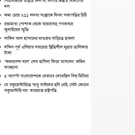
পিএসজিকে উড়িয়ে দিল লা লিগার দ্বিতীয় বিভাগের
দল
ক্ষমা চেয়ে ২১১ সদস্য সংস্থাকে ফিফা সভাপতির চিঠি
রক্তমাখা পোশাক থেকে আয়নাঘর, গণভবনে
জুলাইয়ের স্মৃতি
সাকিব আল হাসানের মাগুরার বাড়িতে হামলা
দক্ষিণ-পূর্ব এশিয়ার সবচেয়ে স্থিতিশীল মুদ্রার তালিকায়
টাকা
‘কমনসেন্স বলে’ শেখ হাসিনা ফিরে আসবেন: রুমিন
ফারহানা
৫ আগস্ট বাংলাদেশকে যেভাবে দেখেছিল বিশ্ব মিডিয়া
যে ডকুমেন্টারিতে আবু সাঈদের ছবি নেই, সেটা কোনো
ডকুমেন্টারি নয়: ভারপ্রাপ্ত রাষ্ট্রপতি