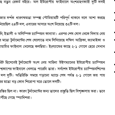
ছে নতুন রেকর্ড বইয়ে। অল ইউরোপীয় ফাইনালে অংশগ্রহণকারী দুটি দলই
াজার দর্শক ধারণক্ষমতা সম্পন্ন স্টেডিয়ামটি পরিপূর্ণ থাকবে বলে আশা করছে
িয়েছিল ২৪টি দল, এবারের আসরে অংশ নিয়েছে ৩২টি দল।
ার্মানি, ইতালী ও অলিম্পিক চ্যাম্পিয়ন কানাডা। এরপর শেষ ষোল থেকে বিদায় নেয়
বারের মতো টুর্নামেন্টের শেষ ষেলোতে নাম লিখিয়েছে দক্ষিণ আফ্রিকা, জ্যামাইকা ও
োয়ার্টার ফাইনাল খেলেছে কলম্বিয়া। ইংল্যান্ডের কাছে ২-১ গোলে হেরে সেখান
ফেভারিট হিসেবেই টুর্নামেন্টে অংশ নেয় সারিনা উইগম্যানের ইউরোপীয় চ্যাম্পিয়ন
্বকাপের ফাইনালে খেলতে পারেনি তারা। সর্বশেষ ইউরোপীয় চ্যাম্পিয়নশিপের
দল দুটি। অতিরিক্তি সময়ে গড়ানো ম্যাচে শেষ পর্যন্ত ২-১ গোলে জয় পায়
মবারের মতো বড় কোন শিরোপা ঘরে তোলে দলটি।
্বস্তির ছিল না। কারণ টুর্নামেন্টের জন্য তাদের প্রস্তুতি ছিল বিশৃঙ্খলায় ভরা। তবে
ৌঁছে গেছে স্প্যানিশরা।