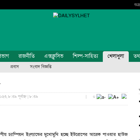
শুক
িভাগ
রাজনীতি
এক্সক্লুসিভ
শিল্প-সাহিত্য
খেলাধুলা
তথ্য
প্রবাস
সংবাদ বিজ্ঞপ্তি
র
২৩, ৮:৩৯ পূর্বাহ্ন | ৮:৩৯
|
০
ীয় চ্যাম্পিয়ন ইংল্যান্ডের মুখোমুখি হচ্ছে ইউরোপের আরেক পাওয়ার হাউজ