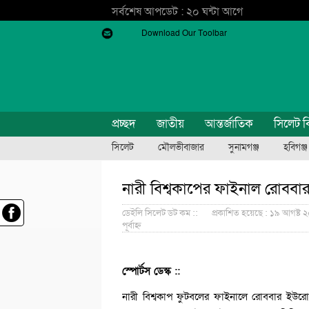
সর্বশেষ আপডেট : ২০ ঘন্টা আগে
Download Our Toolbar
প্রচ্ছদ
জাতীয়
আন্তর্জাতিক
সিলেট ব
সিলেট
মৌলভীবাজার
সুনামগঞ্জ
হবিগঞ্জ
নারী বিশ্বকাপের ফাইনাল রোববা
ডেইলি সিলেট ডট কম ::
প্রকাশিত হয়েছে : ১৯ আগষ্ট ২০
পূর্বাহ্ন
স্পোর্টস ডেস্ক ::
নারী বিশ্বকাপ ফুটবলের ফাইনালে রোববার ইউরোপ