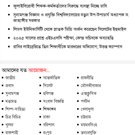
জুলাইবিরোধী শিক্ষক-কর্মকর্তাদের বিরুদ্ধে ব্যবস্থা নিচ্ছে ঢাবি
সুনামগঞ্জ বিজ্ঞান ও প্রযুক্তি বিশ্ববিদ্যালয়ের নতুন উপ-উপাচার্য অধ্যাপক ড.
জাহাঙ্গীর সরকার
লিডস ইউনিভার্সিটি থেকে স্নাতক ডিগ্রি অর্জন করেছেন সিলেটের ইছমাইল
২০২৫ সালের প্রশ্নে এইচএসসি পরীক্ষা, কেন্দ্র সচিবকে অব্যাহতি
রাবির লাইব্রেরিতে তিন শিক্ষার্থীকে মারধরের অভিযোগ, উত্তপ্ত ক্যাম্পাস
আমাদের যত
আয়োজন...
জাতীয়
আন্তর্জাতিক
রাজনীতি
প্রবাস
সিলেট
মৌলভীবাজার
সুনামগঞ্জ
হবিগঞ্জ
এক্সক্লুসিভ
মতামত
সংবাদ বিজ্ঞপ্তি
পর্যটন
শিল্প-সাহিত্য
শিক্ষাঙ্গন
খেলাধুলা
চিত্র বিচিত্র
ঢাকা
চট্টগ্রাম
খুলনা
বরিশাল
ময়মনসিংহ
রাজশাহী
রংপুর
তথ্যপ্রযুক্তি