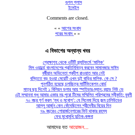
গুগল প্লাস
ইমেইল
Comments are closed.
« «
আগের সংবাদ
পরের সংবাদ
» »
এ বিভাগের অন্যান্য খবর
প্রেক্ষাগৃহ থেকে ওটিটি প্ল্যাটফর্মে ‘মালিক’
মিস ওয়ার্ল্ডে বাংলাদেশের প্রতিনিধিত্ব করবেন সামানজার সাঈদ
বর্ষীয়ান অভিনেতা প্রদীপ রাওয়াত আর নেই
বস্তিতে বড় হওয়া মেয়েটি এখন দুই বাড়ির মালিক, কে সে ?
পুনর্গঠিত হয়েছে চলচ্চিত্র সার্টিফিকেশন বোর্ড
মাত্র ছয় দিনেই ১ বিলিয়ন ডলার আয় স্পাইডার-ম্যান: ব্র্যান্ড নিউ ডে
এই সম্মাননা শুধু আমার একার নয়,পুরো টিমের সম্মিলিত পরিশ্রমের স্বীকৃতি: বুবলী
৭০ বছর পূর্ণ করল ‘মুখ ও মুখোশ’: যে সিনেমা দিয়ে জন্ম ঢালিউডের
আল্লু আর্জুন কেন কেঁদেছিলেন শ্রীদেবীর বিয়ের দিন
৭৯ বছরেও শোয়ার্জনেগারের ফিট থাকার রহস্য
ফের মুখোমুখি হৃতিক-কঙ্গনা
আমাদের যত
আয়োজন...