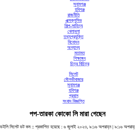
সুনামগঞ্জ
হবিগঞ্জ
রাজনীতি
এক্সক্লুসিভ
শিল্প-সাহিত্য
খেলাধুলা
তথ্যপ্রযুক্তি
বিনোদন
অন্যান্য
মতামত
শিক্ষাঙ্গন
চিত্র বিচিত্র
সিলেট
মৌলভীবাজার
সুনামগঞ্জ
হবিগঞ্জ
প্রবাস
সংবাদ বিজ্ঞপ্তি
পপ-তারকা কোকো লি মারা গেছেন
ডেইলি সিলেট ডট কম ::
প্রকাশিত হয়েছে : ৬ জুলাই ২০২৩, ৯:১৬ অপরাহ্ন | ৯:১৬ অপরাহ্