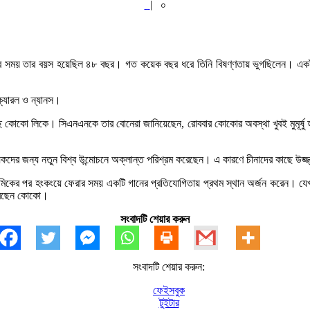
|
০
্যুর সময় তার বয়স হয়েছিল ৪৮ বছর। গত কয়েক বছর ধরে তিনি বিষণ্ণতায় ভুগছিলেন। এক
 ক্যারল ও ন্যানস।
ে কোকো লিকে। সিএনএনকে তার বোনেরা জানিয়েছেন, রোববার কোকোর অবস্থা খুবই মুমূর্ষু 
য়কদের জন্য নতুন বিশ্ব উন্মোচনে অক্লান্ত পরিশ্রম করেছেন। এ কারণে চীনাদের কাছে উজ
চমাধ্যমিকের পর হংকংয়ে ফেরার সময় একটি গানের প্রতিযোগিতায় প্রথম স্থান অর্জন করেন
 করেছেন কোকো।
সংবাদটি শেয়ার করুন
সংবাদটি শেয়ার করুন:
ফেইসবুক
টুইটার