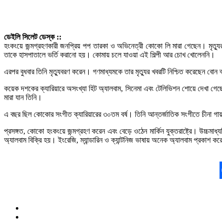
ডেইলি সিলেট ডেস্ক ::
হংকংয়ে জন্মগ্রহণকারী জনপ্রিয় পপ তারকা ও অভিনেত্রী কোকো লি মারা গেছেন। মৃত
তাকে হাসপাতালে ভর্তি করানো হয়। কোমায় চলে যাওয়া এই শিল্পী আর চোখ খোলেননি।
এরপর বুধবার তিনি মৃত্যুবরণ করেন। গণমাধ্যমকে তার মৃত্যুর খবরটি নিশ্চিত করেছেন বোন
কয়েক দশকের ক্যারিয়ারে অসংখ্যা হিট অ্যালবাম, সিনেমা এবং টেলিভিশন শোয়ে দেখা গেছ
মারা যান তিনি।
এ বছর ছিল কোকোর সংগীত ক্যারিয়ারের ৩০তম বর্ষ। তিনি আন্তর্জাতিক সংগীতে চীনা গা
প্রসঙ্গত, কোকো হংকংয়ে জন্মগ্রহণ করেন এবং বেড়ে ওঠেন মার্কিন যুক্তরাষ্ট্রে। উচ্
অ্যালবাম বিক্রি হয়। ইংরেজি, ম্যান্ডারিন ও ক্যান্টনিজ ভাষায় অনেক অ্যালবাম প্রকাশ