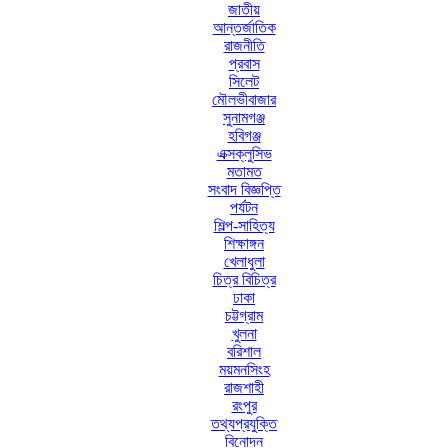
জাতীয়
আন্তর্জাতিক
রাজনীতি
প্রবাস
সিলেট
মৌলভীবাজার
সুনামগঞ্জ
হবিগঞ্জ
এক্সক্লুসিভ
মতামত
সংবাদ বিজ্ঞপ্তি
পর্যটন
শিল্প-সাহিত্য
শিক্ষাঙ্গন
খেলাধুলা
চিত্র বিচিত্র
ঢাকা
চট্টগ্রাম
খুলনা
বরিশাল
ময়মনসিংহ
রাজশাহী
রংপুর
তথ্যপ্রযুক্তি
বিনোদন