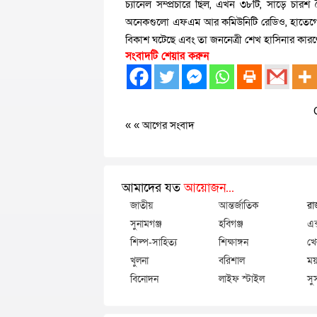
চ্যানেল সম্প্রচারে ছিল, এখন ৩৮টি, সাড়ে চার
অনেকগুলো এফএম আর কমিউনিটি রেডিও, হাতেগো
বিকাশ ঘটেছে এবং তা জননেত্রী শেখ হাসিনার কার
সংবাদটি শেয়ার করুন
« «
আগের সংবাদ
আমাদের যত
আয়োজন...
জাতীয়
আন্তর্জাতিক
রা
সুনামগঞ্জ
হবিগঞ্জ
এক
শিল্প-সাহিত্য
শিক্ষাঙ্গন
খে
খুলনা
বরিশাল
ময়
বিনোদন
লাইফ স্টাইল
সু