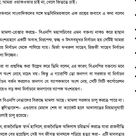
রণ, আমরা ওয়াকওভার চাই না, খেলে জিততে চাই।
বাসভবনে সাংবাদিকদের সঙ্গে মতবিনিময়কালে এক প্রশ্নের জবাবে এ কথা বলেন
 মামলা-গ্রেপ্তার করছে– বিএনপি মহাসচিবের এমন বক্তব্য নাকচ করে হাছান
ংশগ্রহণে একটি অবাধ, নিরপেক্ষ, স্বচ্ছ ও উৎসবমুখর নির্বাচন হয় সেটিই আমরা
 নির্বাচন থেকে পালিয়ে যায়। মির্জা ফখরুল সাহেব, রিজভী সাহেব নির্বাচন
য দিচ্ছেন।
করা বা প্রশ্নবিদ্ধ করা উল্লেখ করে তিনি বলেন, এর কারণ, বিএনপির বক্তব্যে মনে
েলে অংশ নেবে, নচেৎ নয়। কিন্তু এ গ্যারান্টি তো জনগণ বা সরকার বা নির্বাচন
াচন বর্জন করলেও জনগণ যে ব্যাপকভাবে অংশ নেয়, সেটি সিটি কর্পোরেশন
েয়েও বড় কথা নির্বাচনে জনগণের ব্যাপক অংশগ্রহণ।
 হিসেবে বিএনপি নেতাদের বিরুদ্ধে মামলা আছে। মামলা সরকার চালু করতে পারে না।
 স্থগিতাদেশ– এগুলোর মেয়াদ শেষ বা ভ্যাকেট হলে আদালতের নিয়মানুযায়ী
মলাই চালু হয়েছে।
ন, রাজনৈতিক স্বার্থ হাসিলে, রাজনৈতিক অভিলাষ চরিতার্থ করতে যারা রাজনীতি
েকে বের হয়েছিল, সেই সব জীবন্ত মানুষকে পুড়িয়ে হত্যা করা– এটি মানবতার