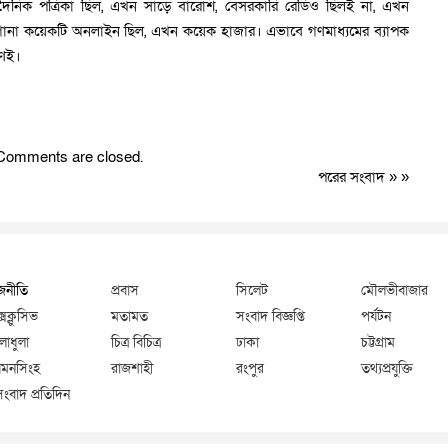
শ দৈনিক পত্রিকা ছিল, এখন সাড়ে বারোশ, বেসরকারি রেডিও ছিলই না, এখন
না কয়েকটি অনলাইন ছিল, এখন কয়েক হাজার। এভাবে গণমাধ্যমের ব্যাপক
ণেই।
Comments are closed.
পরের সংবাদ
» »
জনীতি
প্রবাস
সিলেট
মৌলভীবাজার
্সক্লুসিভ
মতামত
সংবাদ বিজ্ঞপ্তি
পর্যটন
লাধুলা
চিত্র বিচিত্র
ঢাকা
চট্টগ্রাম
মনসিংহ
রাজশাহী
রংপুর
তথ্যপ্রযুক্তি
সংবাদ প্রতিদিন