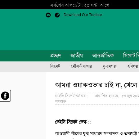
সর্বশেষ আপডেট : ২০ ঘন্টা আগে
Download Our Toolbar
প্রচ্ছদ
জাতীয়
আন্তর্জাতিক
সিলেট ব
সিলেট
মৌলভীবাজার
সুনামগঞ্জ
হবিগঞ্জ
আমরা ওয়াকওভার চাই না, খেলে
ডেইলি সিলেট ডট কম ::
প্রকাশিত হয়েছে : ১৬ জুন ২০
অপরাহ্ন
ডেইলি সিলেট ডেস্ক ::
আওয়ামী লীগের যুগ্ম সাধারণ সম্পাদক ও তথ্যমন্ত্রী