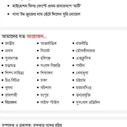
মাইগ্রেশন ফিল্ম ফেস্টে প্রথম রানারআপ ‘মাটি’
বাবা টম ক্রুজের নাম ছেঁটে দিলেন সুরি নোয়েল
আমাদের যত
আয়োজন...
জাতীয়
আন্তর্জাতিক
রাজনীতি
প্রবাস
সিলেট
মৌলভীবাজার
সুনামগঞ্জ
হবিগঞ্জ
এক্সক্লুসিভ
মতামত
সংবাদ বিজ্ঞপ্তি
পর্যটন
শিল্প-সাহিত্য
শিক্ষাঙ্গন
খেলাধুলা
চিত্র বিচিত্র
ঢাকা
চট্টগ্রাম
খুলনা
বরিশাল
ময়মনসিংহ
রাজশাহী
রংপুর
তথ্যপ্রযুক্তি
বিনোদন
লাইফ স্টাইল
সুসংবাদ প্রতিদিন
সম্পাদক ও প্রকাশক: খন্দকার আব্দুর রহিম