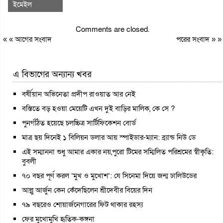
ইমেইল
Comments are closed.
« «
আগের সংবাদ
পরের সংবাদ
» »
এ বিভাগের অন্যান্য খবর
বর্ষীয়ান অভিনেতা প্রদীপ রাওয়াত আর নেই
বস্তিতে বড় হওয়া মেয়েটি এখন দুই বাড়ির মালিক, কে সে ?
পুনর্গঠিত হয়েছে চলচ্চিত্র সার্টিফিকেশন বোর্ড
মাত্র ছয় দিনেই ১ বিলিয়ন ডলার আয় স্পাইডার-ম্যান: ব্র্যান্ড নিউ ডে
এই সম্মাননা শুধু আমার একার নয়,পুরো টিমের সম্মিলিত পরিশ্রমের স্বীকৃতি:
বুবলী
৭০ বছর পূর্ণ করল ‘মুখ ও মুখোশ’: যে সিনেমা দিয়ে জন্ম ঢালিউডের
আল্লু আর্জুন কেন কেঁদেছিলেন শ্রীদেবীর বিয়ের দিন
৭৯ বছরেও শোয়ার্জনেগারের ফিট থাকার রহস্য
ফের মুখোমুখি হৃতিক-কঙ্গনা