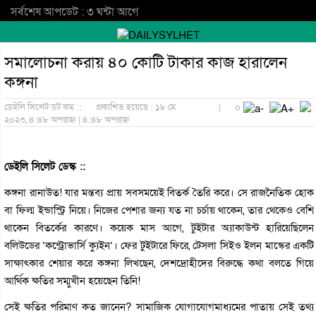
সর্বশেষ আপডেট : ৩ ঘন্টা আগে
সমালোচনা করায় ৪০ কোটি টাকার কাজ হারালেন
কঙ্গনা
ডেইলি সিলেট ডট কম ::
প্রকাশিত হয়েছে : ১৮ মে
|
০
২০২৩, ৪:৪৮ অপরাহ্ন | ৪:৪৮ অপরাহ্ন
ডেইলি সিলেট ডেস্ক ::
কঙ্গনা রানাউত! যার মন্তব্য প্রায় সবসময়েই বিতর্ক তৈরি করে। সে রাজনৈতিক হোক
বা ফিল্ম ইন্ডাস্ট্রি নিয়ে। নিজের পেশার জন্য যত না চর্চায় থাকেন, তার থেকেও বেশি
থাকেন বিতর্কের কারণে। কয়েক মাস আগে, টুইটার অ্যাকাউন্ট হারিয়েছিলেন
বলিউডের ‘কন্ট্রোভার্সি ক্যুইন’। ফের টুইটারে ফিরে, টেসলা সিইও ইলন মাস্কের একটি
সাক্ষাৎকার শেয়ার করে কঙ্গনা লিখছেন, দেশদ্রোহীদের বিরুদ্ধে কথা বলতে গিয়ে
আর্থিক ক্ষতির সম্মুখীন হয়েছেন তিনি!
সেই ক্ষতির পরিমাণ কত জানেন? সামাজিক যোগাযোগমাধ্যমের পাতায় সেই তথ্য