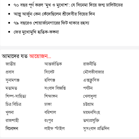
৭০ বছর পূর্ণ করল ‘মুখ ও মুখোশ’: যে সিনেমা দিয়ে জন্ম ঢালিউডের
আল্লু আর্জুন কেন কেঁদেছিলেন শ্রীদেবীর বিয়ের দিন
৭৯ বছরেও শোয়ার্জনেগারের ফিট থাকার রহস্য
ফের মুখোমুখি হৃতিক-কঙ্গনা
আমাদের যত
আয়োজন...
জাতীয়
আন্তর্জাতিক
রাজনীতি
প্রবাস
সিলেট
মৌলভীবাজার
সুনামগঞ্জ
হবিগঞ্জ
এক্সক্লুসিভ
মতামত
সংবাদ বিজ্ঞপ্তি
পর্যটন
শিল্প-সাহিত্য
শিক্ষাঙ্গন
খেলাধুলা
চিত্র বিচিত্র
ঢাকা
চট্টগ্রাম
খুলনা
বরিশাল
ময়মনসিংহ
রাজশাহী
রংপুর
তথ্যপ্রযুক্তি
বিনোদন
লাইফ স্টাইল
সুসংবাদ প্রতিদিন