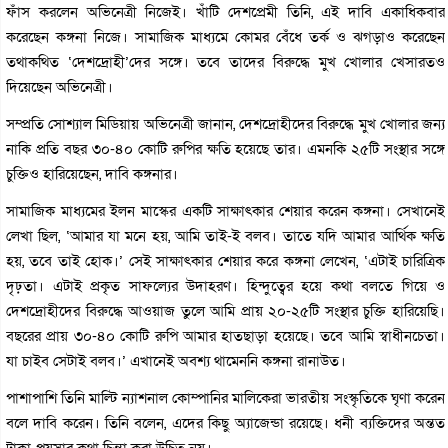
ফাঁস করলেন অভিনেত্রী নিজেই। খাঁটি দেশপ্রেমী তিনি, এই দাবি একাধিকবার
করেছেন কঙ্গনা নিজে। সামাজিক মাধ্যমে কোমর বেঁধে তর্ক ও ঝগড়াও করেছেন
তথাকথিত ‘দেশদ্রোহী’দের সঙ্গে। তবে তাদের বিরুদ্ধে মুখ খোলার খেসারতও
দিয়েছেন অভিনেত্রী।
সম্প্রতি সোশ্যাল মিডিয়ায় অভিনেত্রী জানান, দেশদ্রোহীদের বিরুদ্ধে মুখ খোলার জন্য
নাকি প্রতি বছর ৩০-৪০ কোটি রুপির ক্ষতি হয়েছে তার। এমনকি ২৫টি সংস্থার সঙ্গে
চুক্তিও হারিয়েছেন, দাবি কঙ্গনার।
সামাজিক মাধ্যমের ইলন মাস্কের একটি সাক্ষাৎকার শেয়ার করেন কঙ্গনা। সেখানেই
লেখা ছিল, ‘আমার যা মনে হয়, আমি তাই-ই বলব। তাতে যদি আমার আর্থিক ক্ষতি
হয়, তবে তাই হোক।’ সেই সাক্ষাৎকার শেয়ার করে কঙ্গনা লেখেন, ‘এটাই চারিত্রিক
দৃঢ়তা। এটাই প্রকৃত সাফল্যের উদাহরণ। হিন্দুত্বের হয়ে কথা বলতে গিয়ে ও
দেশদ্রোহীদের বিরুদ্ধে আওয়াজ তুলে আমি প্রায় ২০-২৫টি সংস্থার চুক্তি হারিয়েছি।
বছরের প্রায় ৩০-৪০ কোটি রুপি আমার হাতছাড়া হয়েছে। তবে আমি স্বাধীনচেতা।
যা চাইব সেটাই বলব।’ এখানেই অবশ্য থামেননি কঙ্গনা রানাউত।
পাশাপাশি তিনি মাল্টি ন্যাশনাল কোম্পানির মালিকেরা ভারতীয় সংস্কৃতিকে ঘৃণা করেন
বলে দাবি করেন। তিনি বলেন, এদের কিছু অ্যাজেন্ডা রয়েছে। ধনী ব্যক্তিদের অন্তত