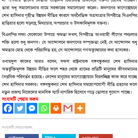
তারা শুধু সমালোচনার নামে সরকারের সমালোচনা করেন। জনগণের ভাগ্যোন্নয়নে
শেখ হাসিনার গৃহীত উন্নয়ন নীতির কারণে অর্থনৈতিক অগ্রযাত্রার বিপরীতে বিএনপির
হাতিয়ার হলো ষড়যন্ত্র, মিথ্যাচার, অপপ্রচার ও উসকানিমূলক বক্তব্য।
বিএনপির লক্ষ্য যেকোনো উপায়ে ক্ষমতা দখল, বিপরীতে আওয়ামী লীগের পথচলার
শক্তি হলো শুধু জনগণ। যে আন্দোলনে জনগণের সম্পৃক্ততা নেই, যে আন্দোলন শুধু
ক্ষমতার মোহ থেকে পরিচালিত হয়, সে আন্দোলনে গণঅভ্যুত্থানের কথা হাস্যকর।
ওবায়দুল কাদের আরও বলেন, সফল রাষ্ট্রনায়ক বঙ্গবন্ধুকন্যা শেখ হাসিনার
অন্তর্ভুক্তিমূলক উন্নয়ন নীতির ফলে শহর থেকে গ্রামের প্রতিটি মানুষের জীবনমানের
বৈপ্লবিক পরিবর্তন হয়েছে। দেশের মানুষের ভাগ্যোন্নোয়নে নিরবচ্ছিন্ন কাজ করে যাচ্ছে
শেখ হাসিনার সরকার। বঙ্গবন্ধুকন্যা শেখ হাসিনার সময়োপযোগী নীতি গ্রহণের ফলে
নতুন প্রজন্ম নিজেদের মানবিক স্মার্ট নাগরিক হিসেবে গড়ে তোলার সুযোগ পাচ্ছে।
সংবাদটি শেয়ার করুন
সংবাদটি শেয়ার করুন: