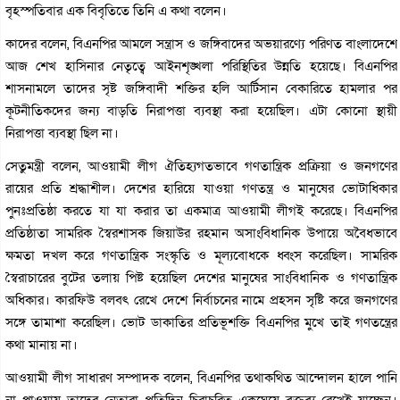
বৃহস্পতিবার এক বিবৃতিতে তিনি এ কথা বলেন।
কাদের বলেন, বিএনপির আমলে সন্ত্রাস ও জঙ্গিবাদের অভয়ারণ্যে পরিণত বাংলাদেশে
আজ শেখ হাসিনার নেতৃত্বে আইনশৃঙ্খলা পরিস্থিতির উন্নতি হয়েছে। বিএনপির
শাসনামলে তাদের সৃষ্ট জঙ্গিবাদী শক্তির হলি আর্টিসান বেকারিতে হামলার পর
কূটনীতিকদের জন্য বাড়তি নিরাপত্তা ব্যবস্থা করা হয়েছিল। এটা কোনো স্থায়ী
নিরাপত্তা ব্যবস্থা ছিল না।
সেতুমন্ত্রী বলেন, আওয়ামী লীগ ঐতিহ্যগতভাবে গণতান্ত্রিক প্রক্রিয়া ও জনগণের
রায়ের প্রতি শ্রদ্ধাশীল। দেশের হারিয়ে যাওয়া গণতন্ত্র ও মানুষের ভোটাধিকার
পুনঃপ্রতিষ্ঠা করতে যা যা করার তা একমাত্র আওয়ামী লীগই করেছে। বিএনপির
প্রতিষ্ঠাতা সামরিক স্বৈরশাসক জিয়াউর রহমান অসাংবিধানিক উপায়ে অবৈধভাবে
ক্ষমতা দখল করে গণতান্ত্রিক সংস্কৃতি ও মূল্যবোধকে ধ্বংস করেছিল। সামরিক
স্বৈরাচারের বুটের তলায় পিষ্ট হয়েছিল দেশের মানুষের সাংবিধানিক ও গণতান্ত্রিক
অধিকার। কারফিউ বলবৎ রেখে দেশে নির্বাচনের নামে প্রহসন সৃষ্টি করে জনগণের
সঙ্গে তামাশা করেছিল। ভোট ডাকাতির প্রতিভূশক্তি বিএনপির মুখে তাই গণতন্ত্রের
কথা মানায় না।
আওয়ামী লীগ সাধারণ সম্পাদক বলেন, বিএনপির তথাকথিত আন্দোলন হালে পানি
না পাওয়ায় তাদের নেতারা প্রতিদিন চিরাচরিত একঘেয়ে বক্তব্য রেখেই যাচ্ছেন।