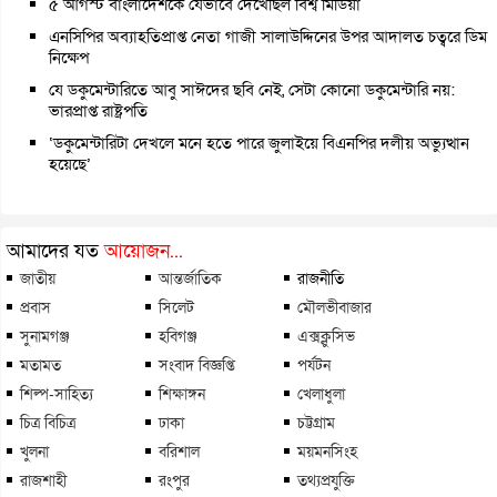
৫ আগস্ট বাংলাদেশকে যেভাবে দেখেছিল বিশ্ব মিডিয়া
এনসিপির অব্যাহতিপ্রাপ্ত নেতা গাজী সালাউদ্দিনের উপর আদালত চত্বরে ডিম
নিক্ষেপ
যে ডকুমেন্টারিতে আবু সাঈদের ছবি নেই, সেটা কোনো ডকুমেন্টারি নয়:
ভারপ্রাপ্ত রাষ্ট্রপতি
‘ডকুমেন্টারিটা দেখলে মনে হতে পারে জুলাইয়ে বিএনপির দলীয় অভ্যুত্থান
হয়েছে’
আমাদের যত
আয়োজন...
জাতীয়
আন্তর্জাতিক
রাজনীতি
প্রবাস
সিলেট
মৌলভীবাজার
সুনামগঞ্জ
হবিগঞ্জ
এক্সক্লুসিভ
মতামত
সংবাদ বিজ্ঞপ্তি
পর্যটন
শিল্প-সাহিত্য
শিক্ষাঙ্গন
খেলাধুলা
চিত্র বিচিত্র
ঢাকা
চট্টগ্রাম
খুলনা
বরিশাল
ময়মনসিংহ
রাজশাহী
রংপুর
তথ্যপ্রযুক্তি