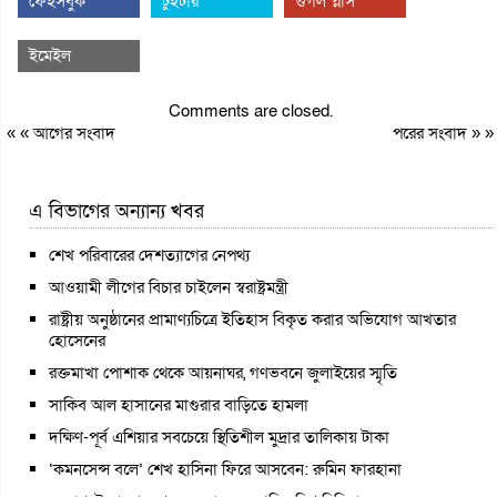
ফেইসবুক
টুইটার
গুগল প্লাস
ইমেইল
Comments are closed.
« «
আগের সংবাদ
পরের সংবাদ
» »
এ বিভাগের অন্যান্য খবর
শেখ পরিবারের দেশত্যাগের নেপথ্য
আওয়ামী লীগের বিচার চাইলেন স্বরাষ্ট্রমন্ত্রী
রাষ্ট্রীয় অনুষ্ঠানের প্রামাণ্যচিত্রে ইতিহাস বিকৃত করার অভিযোগ আখতার
হোসেনের
রক্তমাখা পোশাক থেকে আয়নাঘর, গণভবনে জুলাইয়ের স্মৃতি
সাকিব আল হাসানের মাগুরার বাড়িতে হামলা
দক্ষিণ-পূর্ব এশিয়ার সবচেয়ে স্থিতিশীল মুদ্রার তালিকায় টাকা
‘কমনসেন্স বলে’ শেখ হাসিনা ফিরে আসবেন: রুমিন ফারহানা