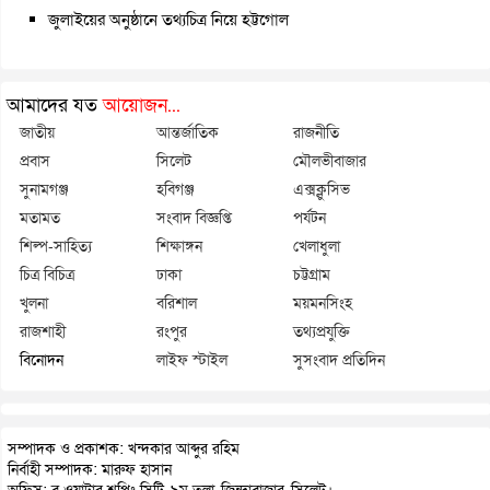
জুলাইয়ের অনুষ্ঠানে তথ্যচিত্র নিয়ে হট্টগোল
আমাদের যত
আয়োজন...
জাতীয়
আন্তর্জাতিক
রাজনীতি
প্রবাস
সিলেট
মৌলভীবাজার
সুনামগঞ্জ
হবিগঞ্জ
এক্সক্লুসিভ
মতামত
সংবাদ বিজ্ঞপ্তি
পর্যটন
শিল্প-সাহিত্য
শিক্ষাঙ্গন
খেলাধুলা
চিত্র বিচিত্র
ঢাকা
চট্টগ্রাম
খুলনা
বরিশাল
ময়মনসিংহ
রাজশাহী
রংপুর
তথ্যপ্রযুক্তি
বিনোদন
লাইফ স্টাইল
সুসংবাদ প্রতিদিন
সম্পাদক ও প্রকাশক: খন্দকার আব্দুর রহিম
নির্বাহী সম্পাদক: মারুফ হাসান