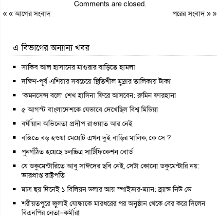
Comments are closed.
« «
আগের সংবাদ
পরের সংবাদ
» »
এ বিভাগের অন্যান্য খবর
সাকিব আল হাসানের মাগুরার বাড়িতে হামলা
দক্ষিণ-পূর্ব এশিয়ার সবচেয়ে স্থিতিশীল মুদ্রার তালিকায় টাকা
‘কমনসেন্স বলে’ শেখ হাসিনা ফিরে আসবেন: রুমিন ফারহানা
৫ আগস্ট বাংলাদেশকে যেভাবে দেখেছিল বিশ্ব মিডিয়া
বর্ষীয়ান অভিনেতা প্রদীপ রাওয়াত আর নেই
বস্তিতে বড় হওয়া মেয়েটি এখন দুই বাড়ির মালিক, কে সে ?
পুনর্গঠিত হয়েছে চলচ্চিত্র সার্টিফিকেশন বোর্ড
যে ডকুমেন্টারিতে আবু সাঈদের ছবি নেই, সেটা কোনো ডকুমেন্টারি নয়:
ভারপ্রাপ্ত রাষ্ট্রপতি
মাত্র ছয় দিনেই ১ বিলিয়ন ডলার আয় স্পাইডার-ম্যান: ব্র্যান্ড নিউ ডে
শরীয়তপুরে জুলাই যোদ্ধাকে মারধরের পর অনুষ্ঠান থেকে বের করে দিলেন
বিএনপির নেতা–কর্মীরা