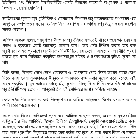
উইগিনস এবং নিউইয়র্ক ইউনিভার্সিটির এআই বিভাগের সহযোগী অধ্যাপক ও গবেষণা
বিজ্ঞানী ড. মোনা সোলানি।
জাতিসংঘের স্বনামধন্য কূটনীতিক ও যোগাযোগ বিশেষজ্ঞ রামু দামোদারানের সঞ্চালনায় এই
অনুষ্ঠানে সভাপতিত্ব করেন ইউনিভার্সিটি ফর পিস এর ভাইস প্রেসিডেন্ট হুয়ান কার্লোস
সানজ বোরগো।
আজিজ আহমদ বলেন, প্রযুক্তির উদ্ভাবন প্রতিনিয়ত বাড়তেই থাকবে তবে আমাদের এর
গ্রহণ ও ব্যবহারে একটি ভারসাম্য আনতে হবে। আর সেটা নিশ্চিত করতে হবে বাক
স্বাধীনতা ও মত প্রকাশের স্বাধীনতার দিকটি বিবেচনায় রেখে। আমাদের এমন নীতি গ্রহণ
করতে হবে যাতে ডিজিটাল প্রযুক্তি জগতের মন্দ চরিত্র ও উপকরণগুলো বৃদ্ধির সুযোগ না
পায়।
তিনি বলেন, বিশ্বের দেশে দেশে বেকারত্ব ও যোগ্যতার চেয়ে নিম্ন আয়ের কাজে যোগ
দিতে বাধ্য হওয়া যুবসমাজকে উন্নত ও মানসম্মত কাজ করার সুযোগ করে দিয়েছে এই
তথ্য প্রযুক্তি। যুব সমাজের কাছে এই সুযোগ পৌঁছে দিতে তিনি কোডার্সট্রাস্ট নামের
প্রতিষ্ঠানটি গড়ে তোলেন, আন্তর্জাতিক এই সেমিনারে জানান আজিজ আহমদ।
কোডার্সট্রাস্টের অবদানের কথা উল্লেখ করে আজিজ আহমদকে বিশেষ ধন্যবাদ জানান
সেনিনারের আয়োজকরা।
আলোচনায় নিজের অভিজ্ঞতা তুলে ধরে আজিজ আহমদ বলেন, একসময় যুক্তরাষ্ট্রের
এটিএন্ডটি’র লিড আর্কিটেক্ট হিসেবে তিনি যে টোয়েন্টিফার্স্ট সেঞ্চুরি নেটওয়ার্ক তৈরীতে কাজ
করেছেন, তখনকার অনেক প্রযুক্তির আজ কোনো ব্যবহার নেই। বিশ্বের ৬৫ শতাংশ শিশু
যারা আজ প্রাথমিক বিদ্যালয়ে যাচ্ছে তারা কর্মজগতে ঢুকে যে কাজ করবে কিংবা যে দক্ষতা
অর্জন করবে সেই দক্ষতা বা কাজের অস্তিত্বই বর্তমান সময়ে নেই। আর এই সময়ের ৪৫