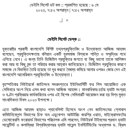
ডেইলি সিলেট ডট কম ::
প্রকাশিত হয়েছে : ৬ মে
২০২৩, ৭:৫২ অপরাহ্ন | ৭:৫২ অপরাহ্ন
|
০
ডেইলি সিলেট ডেস্ক ::
যুক্তরাষ্ট্র প্রবাসী বাংলাদেশি বিশিষ্ট তথ্যপ্রযুক্তিবিদ ও উদ্যোক্তা আজিজ আহমদ
বলেছেন, প্রযুক্তিদক্ষতায় বলিয়ান একটি যুবসমাজ বিশ্বকে শান্তি ও সম্মৃদ্ধির পথে
এগিয়ে নেবে। এ জন্য তিনি ডিজিটাল প্রযুক্তির জগতে যা কিছু ভালো তাকে আলিঙ্গন
করা আর যা কিছু মন্দ তা পরিহার করার আহ্বান জানিয়েছেন। ডিজিটাল প্রযুক্তির কারণে
সমাজে যে বিভক্তি তৈরি হয়েছে তা দূর করতে বৈষম্য কমিয়ে আনার ওপরও জোর দেন এই
বাংলাদেশি আমেরিকান প্রযুক্তিবিদ ও উদ্যোক্তা।
বৃহস্পতিবার নিউইয়র্কে জাতিসংঘ সদরদপ্তরে ইউনিভার্সিটি ফর পিস আয়োজিত এক
সেমিনারে অংশ নিয়ে এসব কথা বলেন আজিজ আহমদ। মানবাধিকার চর্চায় ড্যাটা সংগ্রহ
ও বণ্টন প্রক্রিয়ার কার্যকারিতার ওপর এই বিশেষ সেমিনারটি আয়োজন করা হয় বিশ্ব মুক্ত
সাংবাদিকতা দিবস ২০২৩ উপলক্ষে।
এতে আজিজ আহমদ ছাড়াও প্যানেলিস্ট হিসেবে অংশ নেন জাতিসংঘের গ্লোবাল
কমিউনিকেশন্স বিভাগের চিফ অব এডুকেশন আউটরিচ জয়শ্রি ওয়াত, মাইক্রোসফটের
ডেমোক্রেসি ফরোয়ার্ড বিভাগের পরিচালক এমি লারসেন, নিউইয়র্ক টাইমসের প্রধান ড্যাটা
সায়েন্টিস্ট ও কলাম্বিয়া বিশ্ববিদ্যালয়র ড্যাটা সায়েন্স ইনস্টিটিউটের অধ্যাপক ড. ক্রিস