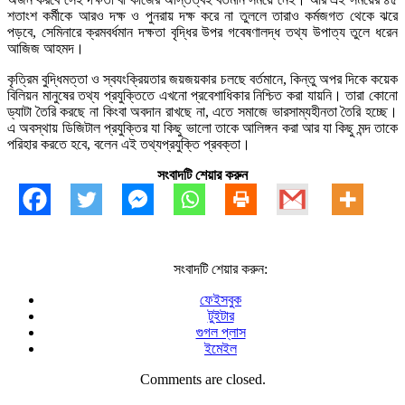
শতাংশ কর্মীকে আরও দক্ষ ও পুনরায় দক্ষ করে না তুললে তারাও কর্মজগত থেকে ঝরে
পড়বে, সেমিনারে ক্রমবর্ধমান দক্ষতা বৃদ্ধির উপর গবেষণালদ্ধ তথ্য উপাত্য তুলে ধরেন
আজিজ আহমদ।
কৃত্রিম বুদ্ধিমত্তা ও স্বযংক্রিয়তার জয়জয়কার চলছে বর্তমানে, কিন্তু অপর দিকে কয়েক
বিলিয়ন মানুষের তথ্য প্রযুক্তিতে এখনো প্রবেশাধিকার নিশ্চিত করা যায়নি। তারা কোনো
ড্যাটা তৈরি করছে না কিংবা অবদান রাখছে না, এতে সমাজে ভারসাম্যহীনতা তৈরি হচ্ছে।
এ অবস্থায় ডিজিটাল প্রযুক্তির যা কিছু ভালো তাকে আলিঙ্গন করা আর যা কিছু মন্দ তাকে
পরিহার করতে হবে, বলেন এই তথ্যপ্রযুক্তি প্রবক্তা।
সংবাদটি শেয়ার করুন
সংবাদটি শেয়ার করুন:
ফেইসবুক
টুইটার
গুগল প্লাস
ইমেইল
Comments are closed.