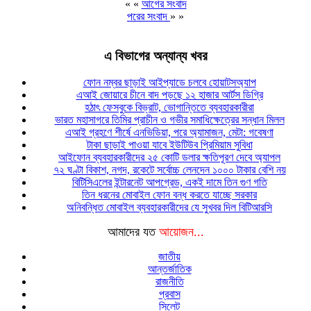
« «
আগের সংবাদ
পরের সংবাদ
» »
এ বিভাগের অন্যান্য খবর
ফোন নম্বর ছাড়াই আইপ্যাডে চলবে হোয়াটসঅ্যাপ
এআই জোয়ারে চীনে বাদ পড়ছে ১২ হাজার আর্টস ডিগ্রি
হঠাৎ ফেসবুকে বিভ্রাট, ভোগান্তিতে ব্যবহারকারীরা
ভারত মহাসাগরে তিমির প্রাচীন ও গভীর সমাধিক্ষেত্রের সন্ধান মিলল
এআই গ্রহণে শীর্ষে এনভিডিয়া, পরে অ্যামাজন, মেটা: গবেষণা
টাকা ছাড়াই পাওয়া যাবে ইউটিউব প্রিমিয়াম সুবিধা
আইফোন ব্যবহারকারীদের ২৫ কোটি ডলার ক্ষতিপূরণ দেবে অ্যাপল
৭২ ঘণ্টা বিকাশ, নগদ, রকেটে সর্বোচ্চ লেনদেন ১০০০ টাকার বেশি নয়
বিটিসিএলের ইন্টারনেট আপগ্রেড, একই দামে তিন গুণ গতি
তিন ধরনের মোবাইল ফোন বন্ধ করতে যাচ্ছে সরকার
অনিবন্ধিত মোবাইল ব্যবহারকারীদের যে সুখবর দিল বিটিআরসি
আমাদের যত
আয়োজন...
জাতীয়
আন্তর্জাতিক
রাজনীতি
প্রবাস
সিলেট