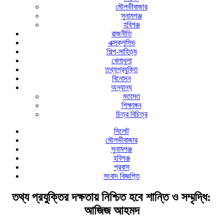
মৌলভীবাজার
সুনামগঞ্জ
হবিগঞ্জ
রাজনীতি
এক্সক্লুসিভ
শিল্প-সাহিত্য
খেলাধুলা
তথ্যপ্রযুক্তি
বিনোদন
অন্যান্য
মতামত
শিক্ষাঙ্গন
চিত্র বিচিত্র
সিলেট
মৌলভীবাজার
সুনামগঞ্জ
হবিগঞ্জ
প্রবাস
সংবাদ বিজ্ঞপ্তি
তথ্য প্রযুক্তির দক্ষতায় নিশ্চিত হবে শান্তি ও সম্মৃদ্ধি:
আজিজ আহমদ