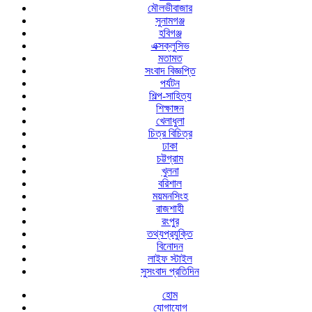
মৌলভীবাজার
সুনামগঞ্জ
হবিগঞ্জ
এক্সক্লুসিভ
মতামত
সংবাদ বিজ্ঞপ্তি
পর্যটন
শিল্প-সাহিত্য
শিক্ষাঙ্গন
খেলাধুলা
চিত্র বিচিত্র
ঢাকা
চট্টগ্রাম
খুলনা
বরিশাল
ময়মনসিংহ
রাজশাহী
রংপুর
তথ্যপ্রযুক্তি
বিনোদন
লাইফ স্টাইল
সুসংবাদ প্রতিদিন
হোম
যোগাযোগ