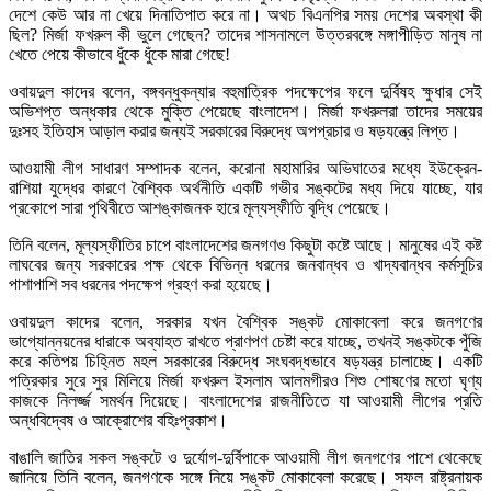
দেশে কেউ আর না খেয়ে দিনাতিপাত করে না। অথচ বিএনপির সময় দেশের অবস্থা কী
ছিল? মির্জা ফখরুল কী ভুলে গেছেন? তাদের শাসনামলে উত্তরবঙ্গে মঙ্গাপীড়িত মানুষ না
খেতে পেয়ে কীভাবে ধুঁকে ধুঁকে মারা গেছে!
ওবায়দুল কাদের বলেন, বঙ্গবন্ধুকন্যার বহুমাত্রিক পদক্ষেপের ফলে দুর্বিষহ ক্ষুধার সেই
অভিশপ্ত অন্ধকার থেকে মুক্তি পেয়েছে বাংলাদেশ। মির্জা ফখরুলরা তাদের সময়ের
দুঃসহ ইতিহাস আড়াল করার জন্যই সরকারের বিরুদ্ধে অপপ্রচার ও ষড়যন্ত্রে লিপ্ত।
আওয়ামী লীগ সাধারণ সম্পাদক বলেন, করোনা মহামারির অভিঘাতের মধ্যে ইউক্রেন-
রাশিয়া যুদ্ধের কারণে বৈশ্বিক অর্থনীতি একটি গভীর সঙ্কটের মধ্য দিয়ে যাচ্ছে, যার
প্রকোপে সারা পৃথিবীতে আশঙ্কাজনক হারে মূল্যস্ফীতি বৃদ্ধি পেয়েছে।
তিনি বলেন, মূল্যস্ফীতির চাপে বাংলাদেশের জনগণও কিছুটা কষ্টে আছে। মানুষের এই কষ্ট
লাঘবের জন্য সরকারের পক্ষ থেকে বিভিন্ন ধরনের জনবান্ধব ও খাদ্যবান্ধব কর্মসূচির
পাশাপাশি সব ধরনের পদক্ষেপ গ্রহণ করা হয়েছে।
ওবায়দুল কাদের বলেন, সরকার যখন বৈশ্বিক সঙ্কট মোকাবেলা করে জনগণের
ভাগ্যোন্নয়নের ধারাকে অব্যাহত রাখতে প্রাণপণ চেষ্টা করে যাচ্ছে, তখনই সঙ্কটকে পুঁজি
করে কতিপয় চিহ্নিত মহল সরকারের বিরুদ্ধে সংঘবদ্ধভাবে ষড়যন্ত্র চালাচ্ছে। একটি
পত্রিকার সুরে সুর মিলিয়ে মির্জা ফখরুল ইসলাম আলমগীরও শিশু শোষণের মতো ঘৃণ্য
কাজকে নিলর্জ্জ সমর্থন দিয়েছে। বাংলাদেশের রাজনীতিতে যা আওয়ামী লীগের প্রতি
অন্ধবিদ্বেষ ও আক্রোশের বহিঃপ্রকাশ।
বাঙালি জাতির সকল সঙ্কটে ও দুর্যোগ-দুর্বিপাকে আওয়ামী লীগ জনগণের পাশে থেকেছে
জানিয়ে তিনি বলেন, জনগণকে সঙ্গে নিয়ে সঙ্কট মোকাবেলা করেছে। সফল রাষ্ট্রনায়ক