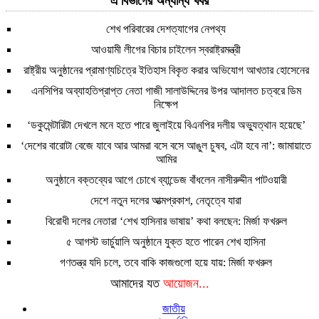
এ বিভাগের অন্যান্য খবর
শেখ পরিবারের দেশত্যাগের নেপথ্য
আওয়ামী লীগের বিচার চাইলেন স্বরাষ্ট্রমন্ত্রী
রাষ্ট্রীয় অনুষ্ঠানের প্রামাণ্যচিত্রে ইতিহাস বিকৃত করার অভিযোগ আখতার হোসেনের
এনসিপির অব্যাহতিপ্রাপ্ত নেতা গাজী সালাউদ্দিনের উপর আদালত চত্বরে ডিম
নিক্ষেপ
‘ডকুমেন্টারিটা দেখলে মনে হতে পারে জুলাইয়ে বিএনপির দলীয় অভ্যুত্থান হয়েছে’
‘দেশের বারোটা বেজে যাবে আর আমরা বসে বসে আঙুল চুষব, এটা হবে না’: জামায়াতে
আমির
অনুষ্ঠানে বক্তব্যের আগে চোখে ব্যান্ডেজ বাঁধলেন নাসীরুদ্দীন পাটওয়ারী
দেশে নতুন দলের আত্মপ্রকাশ, নেতৃত্বে যারা
বিরোধী দলের নেতারা ‘শেখ হাসিনার ভাষায়’ কথা বলছেন: মির্জা ফখরুল
৫ আগস্ট ভার্চুয়ালি অনুষ্ঠানে যুক্ত হতে পারেন শেখ হাসিনা
গণতন্ত্র যদি চলে, তবে বাকি কাজগুলো হয়ে যায়: মির্জা ফখরুল
আমাদের যত
আয়োজন...
জাতীয়