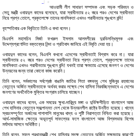
|
০
আওয়ামী লীগ সাধারণ সম্পাদক এবং সড়ক পরিবহন ও
সেতু মন্ত্রী ওবায়দুল কাদের বলেছেন, যারা স্বাধীনতার ৫২ বছর পরও দেশের স্বাধীনতা
নিয়ে প্রশ্ন তোলে, প্রকৃতপক্ষে তাদের মানসিকতা এখনও পরাধীনতার শৃঙ্খলে বন্দি!
বৃহস্পতিবার এক বিবৃতিতে তিনি এ কথা বলেন।
বিএনপি মহাসচিব মির্জা ফখরুল ইসলাম আলমগীরের দুরভিসন্ধিমূলক এবং
উদ্দেশ্যপ্রণোদিত বক্তব্যের নিন্দা ও প্রতিবাদ জানিয়ে এই বিবৃতি দেয়া হয়।
ওবায়দুল কাদের বলেন, বিএনপি কখনো এদেশের স্বাধীনতাই বিশ্বাস করে না। যারা
স্বাধীনতার ৫২ বছর পরও দেশের স্বাধীনতা নিয়ে প্রশ্ন তোলে, প্রকৃতপক্ষে তাদের
মানসিকতা এখনও পরাধীনতার শৃঙ্খলে বন্দি! যখনই তারা ক্ষমতায় এসেছে জনগণ ও দেশের
উন্নয়নের জন্য তারা কোনো কাজ করেনি।
তিনি বলেন, সর্বকালের সর্বশ্রেষ্ঠ বাঙালি জাতির পিতা বঙ্গবন্ধু শেখ মুজিবুর রহমানের
নেতৃত্বে অর্জিত স্বাধীনতাকে অর্থবহ করার লক্ষ্যে শেখ হাসিনা নিরবচ্ছিন্নভাবে এ দেশের
জনগণের অর্থনৈতিক মুক্তির সংগ্রাম চালিয়ে যাচ্ছেন।
ওবায়দুল কাদের বলেন, এক সময়ের ক্ষুধা-দারিদ্র্য মঙ্গা ও দুর্ভিক্ষপীড়িত বাংলাদেশ আজ
শেখ হাসিনার নেতৃত্বে স্বল্পোন্নত দেশ থেকে উন্নয়নশীল রাষ্ট্রে উন্নীত হয়েছে। খাদ্যে
স্বয়ংসম্পূর্ণতা অর্জনের পাশাপাশি মানুষের খাদ্য ও পুষ্টি নিরাপত্তা নিশ্চিত করা হয়েছে।
আর্থ-সামাজিক ক্ষেত্রে অভূতপূর্ব সাফল্যের ফলে বাংলাদেশ আজ বিশ্বসভায় বিশেষ
মর্যাদার আসনে অধিষ্ঠিত।
তিনি বলেন, সফল প্রধানমন্ত্রী শেখ হাসিনার সুদক্ষ নেতৃত্বে অর্জিত সক্ষমতার কারণেই