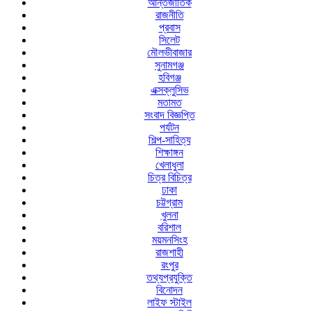
আন্তর্জাতিক
রাজনীতি
প্রবাস
সিলেট
মৌলভীবাজার
সুনামগঞ্জ
হবিগঞ্জ
এক্সক্লুসিভ
মতামত
সংবাদ বিজ্ঞপ্তি
পর্যটন
শিল্প-সাহিত্য
শিক্ষাঙ্গন
খেলাধুলা
চিত্র বিচিত্র
ঢাকা
চট্টগ্রাম
খুলনা
বরিশাল
ময়মনসিংহ
রাজশাহী
রংপুর
তথ্যপ্রযুক্তি
বিনোদন
লাইফ স্টাইল