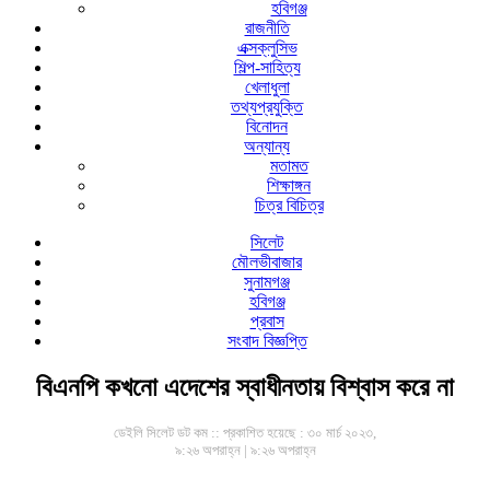
হবিগঞ্জ
রাজনীতি
এক্সক্লুসিভ
শিল্প-সাহিত্য
খেলাধুলা
তথ্যপ্রযুক্তি
বিনোদন
অন্যান্য
মতামত
শিক্ষাঙ্গন
চিত্র বিচিত্র
সিলেট
মৌলভীবাজার
সুনামগঞ্জ
হবিগঞ্জ
প্রবাস
সংবাদ বিজ্ঞপ্তি
বিএনপি কখনো এদেশের স্বাধীনতায় বিশ্বাস করে না
ডেইলি সিলেট ডট কম ::
প্রকাশিত হয়েছে : ৩০ মার্চ ২০২৩,
৯:২৬ অপরাহ্ন | ৯:২৬ অপরাহ্ন