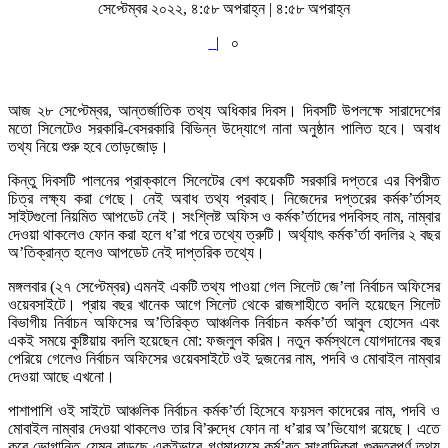
সেপ্টেম্বর ২০২২, ৪:৫৮ অপরাহ্ন | ৪:৫৮ অপরাহ্ন
|
০
আজ ২৮ সেপ্টেম্বর, আন্তর্জাতিক তথ্য অধিকার দিবস। দিবসটি উপলক্ষে সারাদেশের
মতো সিলেটেও সরকারি-বেসরকারি বিভিন্ন উদ্যোগে নানা অনুষ্ঠান পালিত হবে। অবাধ
তথ্য নিয়ে শুরু হবে তোড়জোড়।
কিন্তু দিবসটি পালনের প্রাক্কালে সিলেটের বেশ কয়েকটি সরকারি দপ্তরে এর বিপরীত
চিত্র লক্ষ্য করা গেছে। নেই অবাধ তথ্য প্রবাহ। নিজেদের দপ্তরের কর্মক’র্তাসহ
সাইটগুলো নিয়মিত আপডেট নেই। সংশ্লিষ্ট অফিস ও কর্মক’র্তাদের পদবিসহ নাম, নাম্বার
দেওয়া থাকলেও ফোন করা হলে ধ’রা পরে তথ্যে ত্রুটি। অর্থ্যাৎ কর্মক’র্তা বদলির ২ বছর
অ’তিক্রান্ত হলেও আপডেট নেই দাপ্তরিক তথ্যে।
মঙ্গলবার (২৭ সেপ্টেম্বর) এমনই একটি তথ্য পাওয়া গেল সিলেট জে’লা নির্বাচন অফিসের
ওয়েবসাইটে। প্রায় বছর খানেক আগে সিলেট থেকে রাজশাহীতে বদলি হয়েছেন সিলেট
বিভাগীয় নির্বাচন অফিসের অ’তিরিক্ত আঞ্চলিক নির্বাচন কর্মক’র্তা আবুল হোসেন এবং
একই সময়ে কুষ্টিয়ায় বদলি হয়েছেন মো: ফজলুল করিম। নতুন কর্মস্থলে যোগদানের বছর
পেরিয়ে গেলেও নির্বাচন অফিসের ওয়েবসাইটে ওই দুজনের নাম, পদবি ও মোবাইল নাম্বার
দেওয়া আছে এখনো।
পাশাপাশি ওই সাইটে আঞ্চলিক নির্বাচন কর্মক’র্তা হিসেবে ফয়সল কাদেরের নাম, পদবি ও
মোবাইল নাম্বার দেওয়া থাকলেও তার বি’রুদ্ধে ফোন না ধ’রার অ’ভিযোগ রয়েছে। এতে
করে ভোগান্তি যেমন বাড়ছে একইভাবে গণমাধ্যমে কর্ম’রত সাংবাদিকরা গুরুত্বপূর্ণ তথ্য