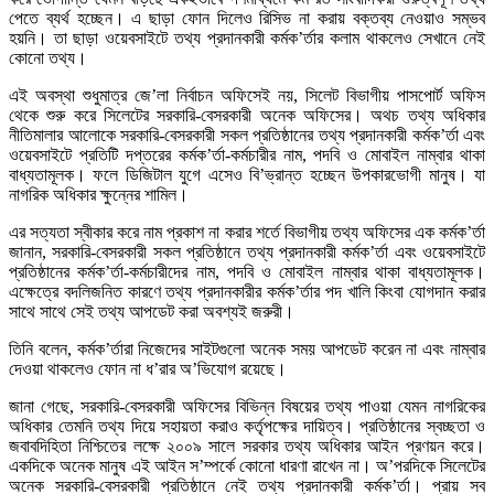
পেতে ব্যর্থ হচ্ছেন। এ ছাড়া ফোন দিলেও রিসিভ না করায় বক্তব্য নেওয়াও সম্ভব
হয়নি। তা ছাড়া ওয়েবসাইটে তথ্য প্রদানকারী কর্মক’র্তার কলাম থাকলেও সেখানে নেই
কোনো তথ্য।
এই অবস্থা শুধুমাত্র জে’লা নির্বাচন অফিসেই নয়, সিলেট বিভাগীয় পাসপোর্ট অফিস
থেকে শুরু করে সিলেটের সরকারি-বেসরকারী অনেক অফিসের। অথচ তথ্য অধিকার
নীতিমালার আলোকে সরকারি-বেসরকারী সকল প্রতিষ্ঠানের তথ্য প্রদানকারী কর্মক’র্তা এবং
ওয়েবসাইটে প্রতিটি দপ্তরের কর্মক’র্তা-কর্মচারীর নাম, পদবি ও মোবাইল নাম্বার থাকা
বাধ্যতামূলক। ফলে ডিজিটাল যুগে এসেও বি’ভ্রান্ত হচ্ছেন উপকারভোগী মানুষ। যা
নাগরিক অধিকার ক্ষুন্নের শামিল।
এর সত্যতা স্বীকার করে নাম প্রকাশ না করার শর্তে বিভাগীয় তথ্য অফিসের এক কর্মক’র্তা
জানান, সরকারি-বেসরকারী সকল প্রতিষ্ঠানে তথ্য প্রদানকারী কর্মক’র্তা এবং ওয়েবসাইটে
প্রতিষ্ঠানের কর্মক’র্তা-কর্মচারীদের নাম, পদবি ও মোবাইল নাম্বার থাকা বাধ্যতামূলক।
এক্ষেত্রে বদলিজনিত কারণে তথ্য প্রদানকারীর কর্মক’র্তার পদ খালি কিংবা যোগদান করার
সাথে সাথে সেই তথ্য আপডেট করা অবশ্যই জরুরী।
তিনি বলেন, কর্মক’র্তারা নিজেদের সাইটগুলো অনেক সময় আপডেট করেন না এবং নাম্বার
দেওয়া থাকলেও ফোন না ধ’রার অ’ভিযোগ রয়েছে।
জানা গেছে, সরকারি-বেসরকারী অফিসের বিভিন্ন বিষয়ের তথ্য পাওয়া যেমন নাগরিকের
অধিকার তেমনি তথ্য দিয়ে সহায়তা করাও কর্তৃপক্ষের দায়িত্ব। প্রতিষ্ঠানের স্বচ্ছতা ও
জবাবদিহিতা নিশ্চিতের লক্ষে ২০০৯ সালে সরকার তথ্য অধিকার আইন প্রণয়ন করে।
একদিকে অনেক মানুষ এই আইন স’ম্পর্কে কোনো ধারণা রাখেন না। অ’পরদিকে সিলেটের
অনেক সরকারি-বেসরকারী প্রতিষ্ঠানে নেই তথ্য প্রদানকারী কর্মক’র্তা। প্রায় সব