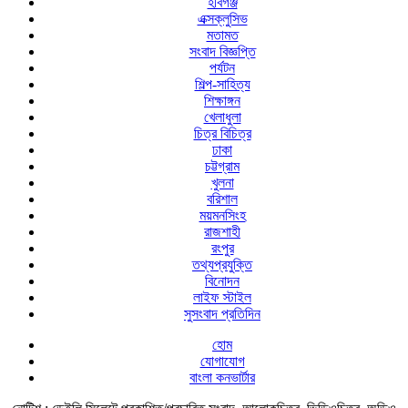
হবিগঞ্জ
এক্সক্লুসিভ
মতামত
সংবাদ বিজ্ঞপ্তি
পর্যটন
শিল্প-সাহিত্য
শিক্ষাঙ্গন
খেলাধুলা
চিত্র বিচিত্র
ঢাকা
চট্টগ্রাম
খুলনা
বরিশাল
ময়মনসিংহ
রাজশাহী
রংপুর
তথ্যপ্রযুক্তি
বিনোদন
লাইফ স্টাইল
সুসংবাদ প্রতিদিন
হোম
যোগাযোগ
বাংলা কনভার্টার