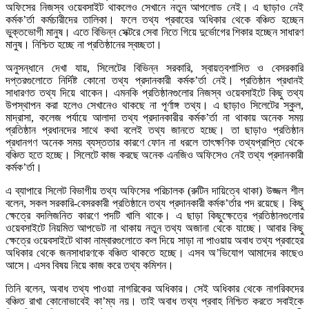
অফিসের নিজস্ব ওয়েবসাইট থাকলেও সেখানে নতুন আপলোড নেই। এ ছাড়াও নেই
কর্মক’র্তা কর্মচারীদের তালিকা। ফলে তথ্য প্রবাহের অধিকার থেকে বঞ্চিত হচ্ছেন
ভুক্তভোগী মানুষ। এতে বিভিন্ন সেক্টরে সেবা নিতে গিয়ে দুর্ভোগের শিকার হচ্ছেন সাধারণ
মানুষ। নিশ্চিত হচ্ছে না প্রতিষ্ঠানের স্বচ্ছতা।
অনুসন্ধানে দেখা যায়, সিলেটের বিভিন্ন সরকারি, স্বায়ত্বশাসিত ও বেসরকারি
দপ্তরগুলোতে নির্দিষ্ট কোনো তথ্য প্রদানকারী কর্মক’র্তা নেই। প্রতিষ্ঠান প্রধানই
সাধারণত তথ্য দিয়ে থাকেন। এমনকি প্রতিষ্ঠানগুলোর নিজস্ব ওয়েবসাইটে কিছু তথ্য
উপস্থাপন করা হলেও সেখানেও থাকছে না পূর্ণাঙ্গ তথ্য। এ ছাড়াও সিলেটের স্কুল,
মাদ্রাসা, কলেজ পর্যায়ে আলাদা তথ্য প্রদানকারীর কর্মক’র্তা না থাকায় অনেক সময়
প্রতিষ্ঠান প্রধানদের সাথে কথা বলেই তথ্য জানতে হচ্ছে। তা ছাড়াও প্রতিষ্ঠান
প্রধানগণ অনেক সময় ব্যস্ততার কারণে ফোন না ধরলে তাৎক্ষণিক তথ্যপ্রাপ্তি থেকে
বঞ্চিত হতে হচ্ছে। সিলেটে কাজ করছে অনেক এনজিও অফিসেও নেই তথ্য প্রদানকারী
কর্মক’র্তা।
এ ব্যাপারে সিলেট বিভাগীয় তথ্য অফিসের পরিচালক (রুটিন দায়িত্বে থাকা) উজ্জল শীল
বলেন, সকল সরকারি-বেসরকারী প্রতিষ্ঠানে তথ্য প্রদানকারী কর্মক’র্তার পদ রয়েছে। কিছু
ক্ষেত্রে বদলিজনিত কারণে পদটি খালি থাকে। এ ছাড়া কিছুক্ষেত্রে প্রতিষ্ঠানগুলোর
ওয়েবসাইটে নিয়মিত আপডেট না থাকায় নতুন তথ্য অজানা থেকে যাচ্ছে। আবার কিছু
ক্ষেত্রে ওয়েবসাইটে থাকা নাম্বারগুলোতে কল দিয়ে সাড়া না পাওয়ায় অবাধ তথ্য প্রবাহের
অধিকার থেকে জনসাধারণকে বঞ্চিত থাকতে হচ্ছে। এসব অ’ভিযোগ আমাদের কাছেও
আসে। এসব বিষয় নিয়ে কাজ করে তথ্য কমিশন।
তিনি বলেন, অবাধ তথ্য পাওয়া নাগরিকের অধিকার। সেই অধিকার থেকে নাগরিকদের
বঞ্চিত রাখা কোনোভাবেই কা’ম্য নয়। তাই অবাধ তথ্য প্রবাহ নিশ্চিত করতে সবাইকে