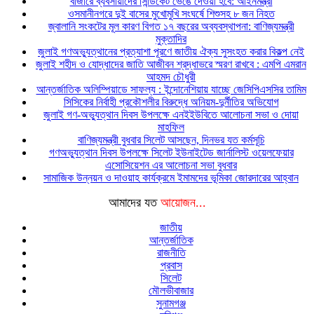
বাজারে ব্যবসায়ীদের সিন্ডিকেট ভেঙে দেওয়া হবে: আইনমন্ত্রী
ওসমানীনগরে দুই বাসের মুখোমুখি সংঘর্ষে শিশুসহ ৮ জন নিহত
জ্বালানি সংকটের মূল কারণ বিগত ১৭ বছরের অব্যবস্থাপনা: বাণিজ্যমন্ত্রী
মুক্তাদির
জুলাই গণঅভ্যুত্থানের প্রত্যাশা পূরণে জাতীয় ঐক্য সুসংহত করার বিকল্প নেই
জুলাই শহীদ ও যোদ্ধাদের জাতি আজীবন শ্রদ্ধাভরে স্মরণ রাখবে : এমপি এমরান
আহমদ চৌধুরী
আন্তর্জাতিক অলিম্পিয়াডে সাফল্য : ইন্দোনেশিয়ায় যাচ্ছে জেসিপিএসসির তামিম
সিসিকের নির্বাহী প্রকৌশলীর বিরুদ্ধে অনিয়ম-দুর্নীতির অভিযোগ
জুলাই গণ-অভ্যুত্থান দিবস উপলক্ষে এনইইউবিতে আলোচনা সভা ও দোয়া
মাহফিল
বাণিজ্যমন্ত্রী বুধবার সিলেট আসছেন, দিনভর যত কর্মসূচি
গণঅভ্যুত্থান দিবস উপলক্ষে সিলেট ইউনাইটেড জার্নালিস্ট ওয়েলফেয়ার
এসোসিয়েশন এর আলোচনা সভা বুধবার
সামাজিক উন্নয়ন ও দাওয়াহ কার্যক্রমে ইমামদের ভূমিকা জোরদারের আহ্বান
আমাদের যত
আয়োজন...
জাতীয়
আন্তর্জাতিক
রাজনীতি
প্রবাস
সিলেট
মৌলভীবাজার
সুনামগঞ্জ