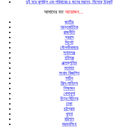
দুই ঘরে ঝুলছিল এক পরিবারের ৪ জনের মরদেহ, মিলেছে চিরকুট
আমাদের যত
আয়োজন...
জাতীয়
আন্তর্জাতিক
রাজনীতি
প্রবাস
সিলেট
মৌলভীবাজার
সুনামগঞ্জ
হবিগঞ্জ
এক্সক্লুসিভ
মতামত
সংবাদ বিজ্ঞপ্তি
পর্যটন
শিল্প-সাহিত্য
শিক্ষাঙ্গন
খেলাধুলা
চিত্র বিচিত্র
ঢাকা
চট্টগ্রাম
খুলনা
বরিশাল
ময়মনসিংহ