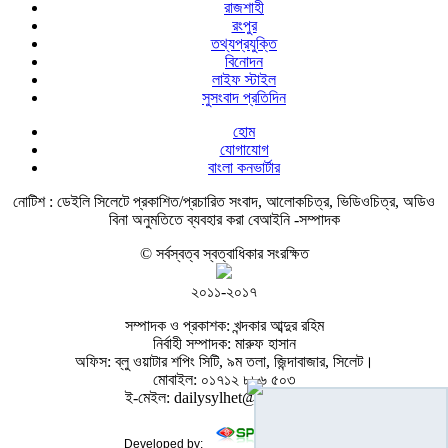
রাজশাহী
রংপুর
তথ্যপ্রযুক্তি
বিনোদন
লাইফ স্টাইল
সুসংবাদ প্রতিদিন
হোম
যোগাযোগ
বাংলা কনভার্টার
নোটিশ :
ডেইলি সিলেটে প্রকাশিত/প্রচারিত সংবাদ, আলোকচিত্র, ভিডিওচিত্র, অডিও
বিনা অনুমতিতে ব্যবহার করা বেআইনি -সম্পাদক
© সর্বস্বত্ব স্বত্বাধিকার সংরক্ষিত
২০১১-২০১৭
সম্পাদক ও প্রকাশক: খন্দকার আব্দুর রহিম
নির্বাহী সম্পাদক: মারুফ হাসান
অফিস: ব্লু ওয়াটার শপিং সিটি, ৯ম তলা, জিন্দাবাজার, সিলেট।
মোবাইল: ০১৭১২ ৮৮৬ ৫০৩
ই-মেইল: dailysylhet@gmail.com
Developed by: