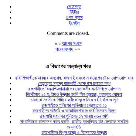
ফেইসবুক
টুইটার
গুগল প্লাস
ইমেইল
Comments are closed.
« «
আগের সংবাদ
পরের সংবাদ
» »
এ বিভাগের অন্যান্য খবর
রাবি শিক্ষার্থীকে মারধরে অবরোধ, রাজশাহীর সঙ্গে সারাদেশের ট্রেন যোগাযোগ বন্ধ
নেতৃত্বের দ্বন্দ্বে রাজশাহী থেকে বাস চলাচল বন্ধ
রাজশাহীতে বিএনপি-জামায়াতের নেতাকর্মীর এনসিপিতে যোগদান
নিখোঁজের ১৫ ঘণ্টায়ও উদ্ধার হয়নি শিশু হুমায়রা, পুরস্কার ঘোষণা
চারঘাটে স্বামীকে পিটিয়ে স্ত্রীকে তুলে নিয়ে ধর্ষণ, টাকাও লুট
রাজশাহীতে পুলিশের অভিযানে গ্রেফতার ২১
রাজশাহীতে ভটভটি ও অটোরিকশার সংঘর্ষে তিনজন নিহত
রাজশাহী মহানগর পুলিশের ১২ থানায় নতুন ওসি
সাংবাদিককে তালাবদ্ধ করার হুমকি, জাতীয় যুবশক্তির দুই নেতাকে সাময়িক
অব্যাহতি
রাজশাহীতে বিপুল অস্ত্র ও বিস্ফোরক উদ্ধার