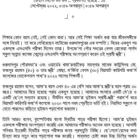
ডেইলি সিলেট ডট কম ::
প্রকাশিত হয়েছে : ১৫
সেপ্টেম্বর ২০২২, ৮:৫৯ অপরাহ্ন | ৮:৫৯ অপরাহ্ন
|
০
শিক্ষার কোন বয়স নেই, নেই কোন বাধা। আর সেই শিক্ষা অর্জন করা যায় জীবনসঙ্গীকে
সঙ্গে নিয়েই। তা করে দেখিয়েছেন নাটোরের গুরুদাসপুরের এক দম্পতি। বিয়ের একযুগ পর
একসঙ্গে এসএসসি পরীক্ষা দিলেন তারা। উপজে’লা পৌর সদরের বেগম রোকেয়া গার্লস
স্কুল অ্যান্ড কলেজ কেন্দ্রে এসএসসি পরীক্ষায় অংশগ্রহণ করেন ওই স্বামী স্ত্রী’।
গুরুদাসপুর পৌরসভা’র ৩নং ওয়ার্ডের খামা’রনাচঁকৈড় মহল্লার সাবেক কাউন্সিলর মো.
ফজলুর রহমান (৪০) ও তার স্ত্রী’ মোছা. ম’র্জিনা বেগম (৩০) বিয়াঘাট কারিগরি কমা’র্স
কলেজের ভোকেশনাল শাখা’র ২০২২ সালের শিক্ষার্থী।
ফজলুর রহমান বলেন, আমা’র বয়স এখন ৪০ এর বেশি আর আমা’র স্ত্রী’র বয়স প্রায় ৩০
বছর। আমাদের বিয়ে হয়েছে প্রায় একযুগ হয়েছে। আমাদের সংসারে একটি মে’য়ে ও
একটি ছে’লে সন্তান রয়েছে। দীর্ঘদিন পরে আম’রা দুইজন স্বামী-স্ত্রী’ পরাম’র্শ করে
বিয়াঘাট কারিগরি কমা’র্স কলেজে ২০২০ সালে নবম শ্রেণীতে ভর্তি হই। নিয়মিত স্কুলে না
যেতে পারলেও বাড়িতে দুইজন পড়াশোনা করতাম।
তিনি আরও বলেন, বৃহস্পতিবার বাংলা দ্বিতীয় পত্র পরীক্ষা ছিলো। আম’রা দুইজন
একসঙ্গে পরীক্ষায় অংশগ্রহণ করেছি এবং আমাদের পরীক্ষাও অনেক ভাল হয়েছে। আগামী
শনিবার ইংরেজী দ্বিতীয় পত্র পরীক্ষার জন্য প্রস্তুতি নিচ্ছি। ছে’লেমে’য়েদের কথা
চিন্তা করে নতুন করে পড়াশোনা শুরু করেছি। সাধ্যমত চেষ্টা করব উচ্চ ডিগ্রি অর্জন