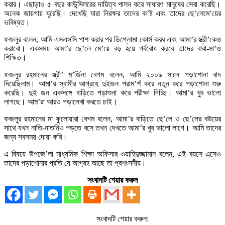
করার। এছাড়াও ৫ বছর কাউন্সিলরের দায়িত্ব পালন করে সাধারণ মানুষের সেবা করেছি।
অনেক জায়গায় ঘুরেছি। দেখেছি যারা নিরক্ষর তাদের ক’ষ্ট এবং তাদের ছে’লেমে’য়ের
ভবিষ্যত।
ফজলুর বলেন, আমি এসএসসি পাশ করার পর ডিপ্লোমা কোর্স করব এবং আমা’র স্ত্রী’কেও
করাবো। একসময় আমা’র ছে’লে মে’য়ে বড় হয়ে গর্ববোধ করবে তাদের বাবা-মা’ও
শিক্ষিত।
ফজলুর রহমানের স্ত্রী’ ম’র্জিনা বেগম বলেন, আমি ২০০৯ সালে পড়াশোনা বাদ
দিয়েছিলাম। আমা’র স্বামীর আগ্রহে দুইজন পরাম’র্শ করে নতুন করে পড়াশোনা শুরু
করেছি। দুই জন একসঙ্গে বাড়িতে পড়াশুনা করে পরীক্ষা দিচ্ছি। আমা’র খুব ভালো
লাগছে। আম’রা আরও পড়ালেখা করতে চাই।
ফজলুর রহমানের মা ফুলোয়ারা বেগম বলেন, আমা’র বাড়িতে ছে’লে ও ছে’লের বউয়ের
সাথে যখন নাতি-নাতনিও পড়তে বসে তখন দেখতে আমা’র খুব ভালো লাগে। আমি তাদের
জন্য সবসময় দোয়া করি।
এ বিষয়ে উপজে’লা মাধ্যমিক শিক্ষা অফিসার ওয়াহিদুজ্জামান বলেন, এই বয়সে এসেও
তাদের পড়াশোনার প্রতি যে আগ্রহ আছে তা প্রশংসনীয়।
সংবাদটি শেয়ার করুন
সংবাদটি শেয়ার করুন: