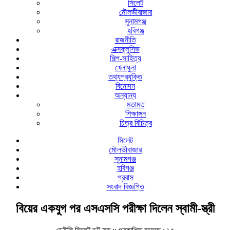
সিলেট
মৌলভীবাজার
সুনামগঞ্জ
হবিগঞ্জ
রাজনীতি
এক্সক্লুসিভ
শিল্প-সাহিত্য
খেলাধুলা
তথ্যপ্রযুক্তি
বিনোদন
অন্যান্য
মতামত
শিক্ষাঙ্গন
চিত্র বিচিত্র
সিলেট
মৌলভীবাজার
সুনামগঞ্জ
হবিগঞ্জ
প্রবাস
সংবাদ বিজ্ঞপ্তি
বিয়ের একযুগ পর এসএসসি পরীক্ষা দিলেন স্বামী-স্ত্রী