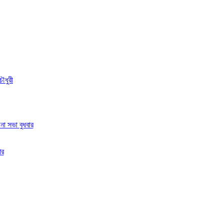
ৌধুরী
া সভা বুধবার
ার