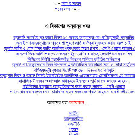
« «
আগের সংবাদ
পরের সংবাদ
» »
এ বিভাগের অন্যান্য খবর
জ্বালানি সংকটের মূল কারণ বিগত ১৭ বছরের অব্যবস্থাপনা: বাণিজ্যমন্ত্রী মুক্তাদির
জুলাই গণঅভ্যুত্থানের প্রত্যাশা পূরণে জাতীয় ঐক্য সুসংহত করার বিকল্প নেই
জুলাই শহীদ ও যোদ্ধাদের জাতি আজীবন শ্রদ্ধাভরে স্মরণ রাখবে : এমপি এমরান আহমদ চ
আন্তর্জাতিক অলিম্পিয়াডে সাফল্য : ইন্দোনেশিয়ায় যাচ্ছে জেসিপিএসসির তামিম
সিসিকের নির্বাহী প্রকৌশলীর বিরুদ্ধে অনিয়ম-দুর্নীতির অভিযোগ
জুলাই গণ-অভ্যুত্থান দিবস উপলক্ষে এনইইউবিতে আলোচনা সভা ও দোয়া মাহফিল
বাণিজ্যমন্ত্রী বুধবার সিলেট আসছেন, দিনভর যত কর্মসূচি
্যুত্থান দিবস উপলক্ষে সিলেট ইউনাইটেড জার্নালিস্ট ওয়েলফেয়ার এসোসিয়েশন এর আলোচন
সামাজিক উন্নয়ন ও দাওয়াহ কার্যক্রমে ইমামদের ভূমিকা জোরদারের আহ্বান
নারীশিক্ষার উন্নয়নে আন্তরিকভাবে কাজ করছে সরকার : এমপি এমরান
গণভোটের রায় বাস্তবায়ন ও চাঁদাবাজি বন্ধে সরকারের প্রতি আহ্বান বিরোধীদলীয় নেত
আমাদের যত
আয়োজন...
জাতীয়
আন্তর্জাতিক
রাজনীতি
প্রবাস
সিলেট