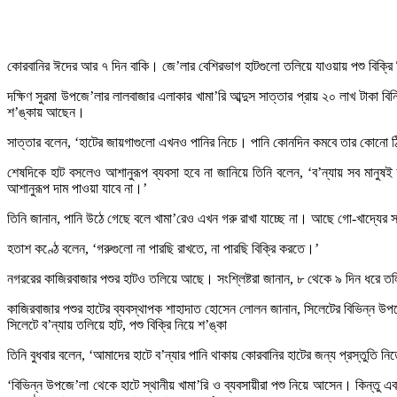
কোরবানির ঈদের আর ৭ দিন বাকি। জে’লার বেশিরভাগ হাটগুলো তলিয়ে যাওয়ায় পশু বিক্রি নি
দক্ষিণ সুরমা উপজে’লার লালবাজার এলাকার খামা’রি আব্দুস সাত্তার প্রায় ২০ লাখ টাক
শ’ঙ্কায় আছেন।
সাত্তার বলেন, ‘হাটের জায়গাগুলো এখনও পানির নিচে। পানি কোনদিন কমবে তার কোনো 
শেষদিকে হাট বসলেও আশানুরূপ ব্যবসা হবে না জানিয়ে তিনি বলেন, ‘ব’ন্যায় সব মানুষ
আশানুরূপ দাম পাওয়া যাবে না।’
তিনি জানান, পানি উঠে গেছে বলে খামা’রেও এখন গরু রাখা যাচ্ছে না। আছে গো-খাদ্যের
হতাশ কণ্ঠে বলেন, ‘গরুগুলো না পারছি রাখতে, না পারছি বিক্রি করতে।’
নগররের কাজিরবাজার পশুর হাটও তলিয়ে আছে। সংশ্লিষ্টরা জানান, ৮ থেকে ৯ দিন ধরে ত
কাজিরবাজার পশুর হাটের ব্যবস্থাপক শাহাদাত হোসেন লোলন জানান, সিলেটের বিভিন্ন উপ
সিলেটে ব’ন্যায় তলিয়ে হাট, পশু বিক্রি নিয়ে শ’ঙ্কা
তিনি বুধবার বলেন, ‘আমাদের হাটে ব’ন্যার পানি থাকায় কোরবানির হাটের জন্য প্রস্তুতি 
‘বিভিন্ন উপজে’লা থেকে হাটে স্থানীয় খামা’রি ও ব্যবসায়ীরা পশু নিয়ে আসেন। কিন্ত