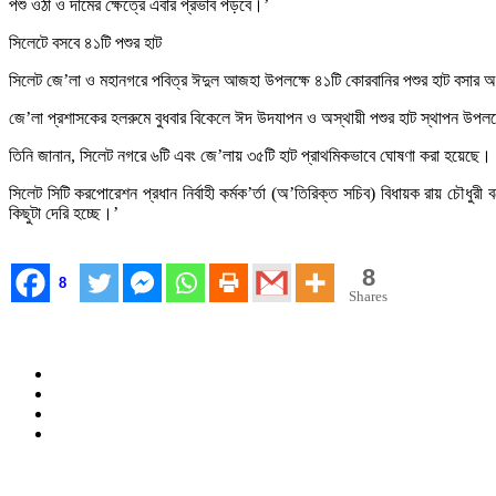
পশু ওঠা ও দামের ক্ষেত্রে এবার প্রভাব পড়বে।’
সিলেটে বসবে ৪১টি পশুর হাট
সিলেট জে’লা ও মহানগরে পবিত্র ঈদুল আজহা উপলক্ষে ৪১টি কোরবানির পশুর হাট বসার অ
জে’লা প্রশাসকের হলরুমে বুধবার বিকেলে ঈদ উদযাপন ও অস্থায়ী পশুর হাট স্থাপন উপলক্
তিনি জানান, সিলেট নগরে ৬টি এবং জে’লায় ৩৫টি হাট প্রাথমিকভাবে ঘোষণা করা হয়েছে
সিলেট সিটি করপোরেশন প্রধান নির্বাহী কর্মক’র্তা (অ’তিরিক্ত সচিব) বিধায়ক রায় চৌধু
কিছুটা দেরি হচ্ছে।’
8
8
Shares