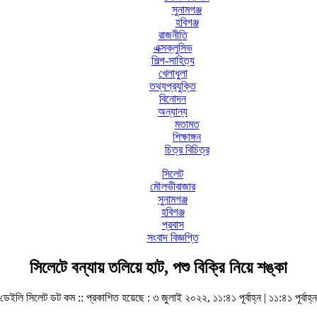
সুনামগঞ্জ
হবিগঞ্জ
রাজনীতি
এক্সক্লুসিভ
শিল্প-সাহিত্য
খেলাধুলা
তথ্যপ্রযুক্তি
বিনোদন
অন্যান্য
মতামত
শিক্ষাঙ্গন
চিত্র বিচিত্র
সিলেট
মৌলভীবাজার
সুনামগঞ্জ
হবিগঞ্জ
প্রবাস
সংবাদ বিজ্ঞপ্তি
সিলেটে বন্যায় তলিয়ে হাট, পশু বিক্রি নিয়ে শঙ্কা
ডেইলি সিলেট ডট কম ::
প্রকাশিত হয়েছে : ৩ জুলাই ২০২২, ১১:৪১ পূর্বাহ্ন | ১১:৪১ পূর্বাহ্ন