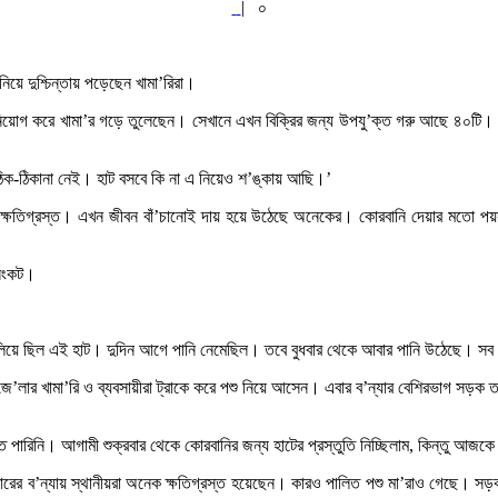
|
০
য়ে দুশ্চিন্তায় পড়েছেন খামা’রিরা।
া বিনিয়োগ করে খামা’র গড়ে তুলেছেন। সেখানে এখন বিক্রির জন্য উপযু’ক্ত গরু আছে ৪০ট
ঠিক-ঠিকানা নেই। হাট বসবে কি না এ নিয়েও শ’ঙ্কায় আছি।’
ই ক্ষতিগ্রস্ত। এখন জীবন বাঁ’চানোই দায় হয়ে উঠেছে অনেকের। কোরবানি দেয়ার মতো 
 সংকট।
লিয়ে ছিল এই হাট। দুদিন আগে পানি নেমেছিল। তবে বুধবার থেকে আবার পানি উঠেছে। সব 
জে’লার খামা’রি ও ব্যবসায়ীরা ট্রাকে করে পশু নিয়ে আসেন। এবার ব’ন্যার বেশিরভাগ সড়
নিতে পারিনি। আগামী শুক্রবার থেকে কোরবানির জন্য হাটের প্রস্তুতি নিচ্ছিলাম, কিন্তু আ
ু এবারের ব’ন্যায় স্থানীয়রা অনেক ক্ষতিগ্রস্ত হয়েছেন। কারও পালিত পশু মা’রাও গেছে।