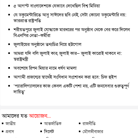
৫ আগস্ট বাংলাদেশকে যেভাবে দেখেছিল বিশ্ব মিডিয়া
যে ডকুমেন্টারিতে আবু সাঈদের ছবি নেই, সেটা কোনো ডকুমেন্টারি নয়:
ভারপ্রাপ্ত রাষ্ট্রপতি
শরীয়তপুরে জুলাই যোদ্ধাকে মারধরের পর অনুষ্ঠান থেকে বের করে দিলেন
বিএনপির নেতা–কর্মীরা
জুলাইয়ের অনুষ্ঠানে তথ্যচিত্র নিয়ে হট্টগোল
আমরা যদি বলি জুলাই কার, জুলাই কার— জুলাই কারোই থাকবে না:
স্বরাষ্ট্রমন্ত্রী
অবশেষে রিপন মিয়ার নামে ধর্ষণ মামলা
আগামী প্রজন্মের স্বার্থেই সংবিধান সংশোধন করা হবে: চিফ হুইপ
‘প্যারালিগ্যালদের কাজ কেবল একটি পেশা নয়, এটি জনসেবার গুরুত্বপূর্ণ
দায়িত্ব’
আমাদের যত
আয়োজন...
জাতীয়
আন্তর্জাতিক
রাজনীতি
প্রবাস
সিলেট
মৌলভীবাজার