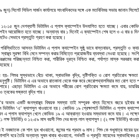
(৯ জুন) সিলেট সিভিল সার্জন কার্যালয়ে সাংবাদিকদের সঙ্গে এক মতবিনিময় সভায় জানান সিলেটে
 ১২-১৫ জুন দেশব্যাপী ভিটামিন এ প্লাস ক্যাম্পেইন উদযাপিত হতে যাচ্ছে। এবার কোভিড-
্পেইন আয়োজিত হতে যাচ্ছে। অন্যান্য বার ১ দিনেই এ ক্যাম্পেইন শেষ হলে ও এ বার ৪ দিনব
েটেও সেভাবে প্রস্তুতি গ্রহণ করা হয়েছে।
স্থিতিতে আসন্ন ভিটামিন এ প্লাস ক্যাম্পেইন সুষ্ঠু ভাবে বাস্তবায়ন, প্রস্তুতি ও ক্যা
স্বাস্থ্য সুরক্ষা বিধি মেনে সম্পন্ন করার নিমিত্তে প্রয়োজনীয় ব্যবস্থা নেওয়া হয়েছে। সংশ্লি
্জামের পরিচ্ছন্নতা নিশ্চিত করা, শারীরিক দূরত্ব নিশ্চিত করা, পর্যাপ্ত মাস্ক সরবরাহ কর
া হয়েছে।
য়- শিশুর সুস্থভাবে বেঁচে থাকা, স্বাভাবিক বৃদ্ধি, দৃষ্টিশক্তি ও রোগ প্রতিরোধ ক্ষমতা
ণ অনুপুষ্টি। ভিটামিন এ এর অভাবে রাতকানা থেকে শুরু করে জেরোপথ্যালমিয়ার মত রোগ হতে পা
পারে। এছাড়া ভিটামিন এ এর অভাবে শরীরের রোগ প্রতিরোধ ক্ষমতা কমে যায়, ডায়রিয়ার 
 ও ত্বকের শুষ্কতা বৃদ্ধি পায়।
’র অভাব একটি জনস্বাস্থ্য বিষয়ক সমস্যা তাই সম্পূরক খাদ্য হিসেবে বছরে দুইবার জ
মে ভিটামিন ‘এ’ ক্যাপসুল খাওয়ানো হয়। কোভিড ১৯ প্রেক্ষাপটে ভিটামিন এ প্লাস ক্যাম্প
িন এ প্লাস ক্যাপসুল খেলে কোভিড ১৯ এ আক্রান্ত হওয়ার সম্ভাবনা কমে যায়। এ লক্ষ্যে
(১ লক্ষ ইউনিট) ও ১২-৫৯ মাস বয়সী শিশু দের জন্য লাল ক্যাপসুল। (২ লক্ষ ইউনিট) খাওয
 ই নবজাতক কে শাল দুধ খাওয়ানো, জন্মের পর প্রথম ৬ মাস। শিশু কে শুধুমাত্র মায়ের দুধ খ
াপাশি ঘরে তৈরি অন্যান্য সুষম খাবার খাওয়ানো, গর্ভবর্তী ও প্রসূতি মায়েদের স্বাভাবিকের চ