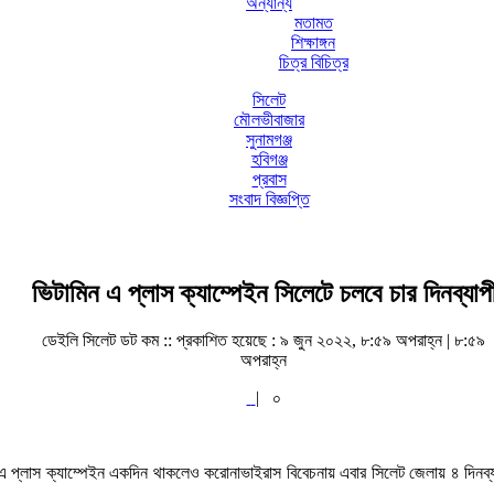
অন্যান্য
মতামত
শিক্ষাঙ্গন
চিত্র বিচিত্র
সিলেট
মৌলভীবাজার
সুনামগঞ্জ
হবিগঞ্জ
প্রবাস
সংবাদ বিজ্ঞপ্তি
ভিটামিন এ প্লাস ক্যাম্পেইন সিলেটে চলবে চার দিনব্যাপ
ডেইলি সিলেট ডট কম ::
প্রকাশিত হয়েছে : ৯ জুন ২০২২, ৮:৫৯ অপরাহ্ন | ৮:৫৯
অপরাহ্ন
|
০
 এ প্লাস ক্যাম্পেইন একদিন থাকলেও করোনাভাইরাস বিবেচনায় এবার সিলেট জেলায় ৪ দিনব্যা