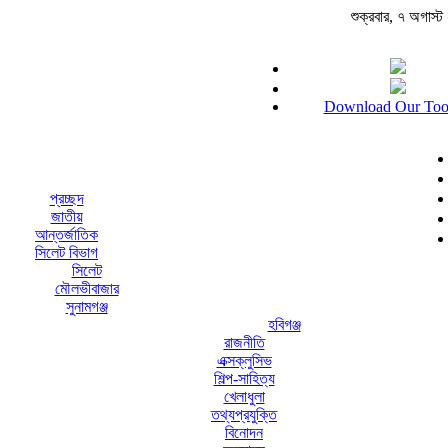
শুক্রবার, ৭ অগাস্ট ২
Download Our Too
প্রচ্ছদ
জাতীয়
আন্তর্জাতিক
সিলেট বিভাগ
সিলেট
মৌলভীবাজার
সুনামগঞ্জ
হবিগঞ্জ
রাজনীতি
এক্সক্লুসিভ
শিল্প-সাহিত্য
খেলাধুলা
তথ্যপ্রযুক্তি
বিনোদন