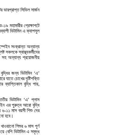
র ভারপ্রাপ্ত সিভিল সার্জন
১৯ মহামারীর প্রেক্ষাপটে
্যাপী ভিটামিন এ ক্যাপসুল
ম্পেইন সংক্রান্ত অন্যান্য
ষ্ট সকলকে স্বাস্থ্যকর্মীদের
া সহ অন্যান্য প্রয়োজনীয়
 বৃদ্ধির জন্য ভিটামিন ‘এ’
রে যাতে চোখের দৃষ্টিশক্তি
ব্যাপ্তিকাল বৃদ্ধি পায়,
াতীয় ভিটামিন ‘এ’ প্লাস
েইন এর পুরুত্ব আরো বৃদ্ধি
 ৬-১১ মাস বয়সী শিশু দের
়ানো হবে।
াওয়ানো শিশুর ৬ মাস পূর্ণ
েয়ে বেশি ভিটামিন এ সমৃদ্ধ