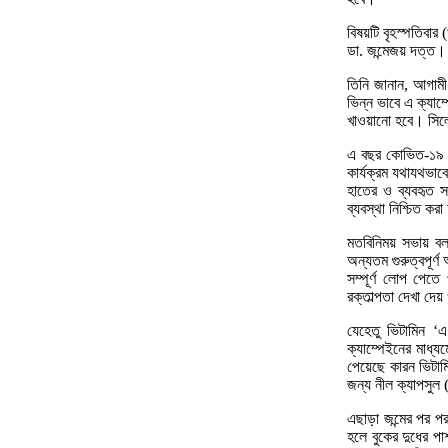
বিষয়টি বৃহস্পতিবার 
ডা. জন্মেজয় দত্ত।
তিনি জানান, আগামী
ভিন্ন ভাবে এ ক্যাম
খাওয়ানো হবে। সিল
এ বছর কোভিত-১৯ পরি
কার্যক্রম যথাযথভাবে 
হাতের ও ব্যবহৃত সরঞ
ব্যবস্থা নিশ্চিত কর
মতবিনিময় সভায় বল হ
অন্যতম গুরুত্বপূর্
সম্পূর্ণ লোপ পেতে 
রক্তাল্পতা দেখা দেয়
যেহেতু ভিটামিন ‘এ
ক্যাম্পেইনের মাধ্য
পেয়েছে কারন ভিটাম
জন্য নীল ক্যাপসুল 
এছাড়া জন্মের পর পর
হলে বুকের দুধের পাশ