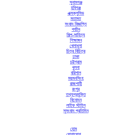
সুনামগঞ্জ
হবিগঞ্জ
এক্সক্লুসিভ
মতামত
সংবাদ বিজ্ঞপ্তি
পর্যটন
শিল্প-সাহিত্য
শিক্ষাঙ্গন
খেলাধুলা
চিত্র বিচিত্র
ঢাকা
চট্টগ্রাম
খুলনা
বরিশাল
ময়মনসিংহ
রাজশাহী
রংপুর
তথ্যপ্রযুক্তি
বিনোদন
লাইফ স্টাইল
সুসংবাদ প্রতিদিন
হোম
যোগাযোগ