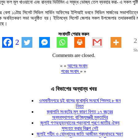
ুদ ফল মূল খাওয়ানো এবং রান্নায় ভিটামিন এ সমৃদ্ধ ভোজ্য তেল ব্যবহার করা- এ সকল পুষ্টি
িবার বেলা ১১টায় সিলেট সিভিল সার্ভিন অফিসের ইপিআই ভবনে সিভিল সার্জনের সভাপতিত্বে
ে এক অবহিতকরণ সভা অনুষ্ঠিত হয়। ইতিমধ্যে সিলেট জেলার সকল উপজেলার তদারককারি মাঠ
়েছে।
সংবাদটি শেয়ার করুন
2
2
Sh
Comments are closed.
« «
আগের সংবাদ
পরের সংবাদ
» »
এ বিভাগের অন্যান্য খবর
ওসমানীনগরে দুই বাসের মুখোমুখি সংঘর্ষে শিশুসহ ৮ জন
নিহত
জ্বালানি সংকটের মূল কারণ বিগত ১৭ বছরের
অব্যবস্থাপনা: বাণিজ্যমন্ত্রী মুক্তাদির
জুলাই গণঅভ্যুত্থানের প্রত্যাশা পূরণে জাতীয় ঐক্য
সুসংহত করার বিকল্প নেই
জুলাই শহীদ ও যোদ্ধাদের জাতি আজীবন শ্রদ্ধাভরে স্মরণ