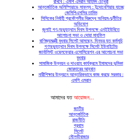
রাখবে : এমপি এমরান আহমদ চৌধুরী
আন্তর্জাতিক অলিম্পিয়াডে সাফল্য : ইন্দোনেশিয়ায় যাচ্ছে
জেসিপিএসসির তামিম
সিসিকের নির্বাহী প্রকৌশলীর বিরুদ্ধে অনিয়ম-দুর্নীতির
অভিযোগ
জুলাই গণ-অভ্যুত্থান দিবস উপলক্ষে এনইইউবিতে
আলোচনা সভা ও দোয়া মাহফিল
বাণিজ্যমন্ত্রী বুধবার সিলেট আসছেন, দিনভর যত কর্মসূচি
গণঅভ্যুত্থান দিবস উপলক্ষে সিলেট ইউনাইটেড
জার্নালিস্ট ওয়েলফেয়ার এসোসিয়েশন এর আলোচনা সভা
বুধবার
সামাজিক উন্নয়ন ও দাওয়াহ কার্যক্রমে ইমামদের ভূমিকা
জোরদারের আহ্বান
নারীশিক্ষার উন্নয়নে আন্তরিকভাবে কাজ করছে সরকার :
এমপি এমরান
আমাদের যত
আয়োজন...
জাতীয়
আন্তর্জাতিক
রাজনীতি
প্রবাস
সিলেট
মৌলভীবাজার