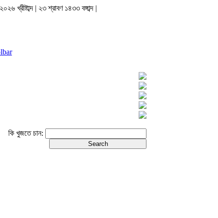
০২৬ খ্রীষ্টাব্দ | ২৩ শ্রাবণ ১৪৩৩ বঙ্গাব্দ |
lbar
কি খুজতে চান: