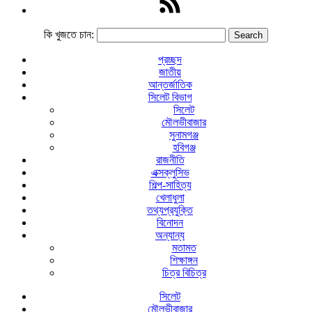
কি খুজতে চান:
প্রচ্ছদ
জাতীয়
আন্তর্জাতিক
সিলেট বিভাগ
সিলেট
মৌলভীবাজার
সুনামগঞ্জ
হবিগঞ্জ
রাজনীতি
এক্সক্লুসিভ
শিল্প-সাহিত্য
খেলাধুলা
তথ্যপ্রযুক্তি
বিনোদন
অন্যান্য
মতামত
শিক্ষাঙ্গন
চিত্র বিচিত্র
সিলেট
মৌলভীবাজার