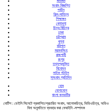
মতামত
সংবাদ বিজ্ঞপ্তি
পর্যটন
শিল্প-সাহিত্য
শিক্ষাঙ্গন
খেলাধুলা
চিত্র বিচিত্র
ঢাকা
চট্টগ্রাম
খুলনা
বরিশাল
ময়মনসিংহ
রাজশাহী
রংপুর
তথ্যপ্রযুক্তি
বিনোদন
লাইফ স্টাইল
সুসংবাদ প্রতিদিন
হোম
যোগাযোগ
বাংলা কনভার্টার
নোটিশ :
ডেইলি সিলেটে প্রকাশিত/প্রচারিত সংবাদ, আলোকচিত্র, ভিডিওচিত্র, অডিও
বিনা অনুমতিতে ব্যবহার করা বেআইনি -সম্পাদক