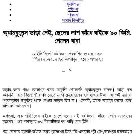
সুনামগঞ্জ
হবিগঞ্জ
প্রবাস
সংবাদ বিজ্ঞপ্তি
অ্যাম্বুলেন্স ভাড়া নেই, ছেলের লাশ কাঁধে বাইকে ৯০ কিমি.
গেলেন বাবা
ডেইলি সিলেট ডট কম ::
প্রকাশিত হয়েছে : ২৮
এপ্রিল ২০২২, ২:২০ অপরাহ্ন | ২:২০ অপরাহ্ন
|
০
বহুবার বলার পরও হতভাগ্য বাবার আকুতি শোনেননি অ্যাম্বুলেন্স চালক। ভাড়া কম
কমাননি। ৯০ কিলোমিটার পথ যেতে ভাড়া চেয়েছিলেন ২০ হাজার টাকা। যা ওই দরিদ্র,
শোকস্তব্ধ মানুষটার পক্ষে দেওয়া সম্ভব ছিল না। এমনকি, তাকে সাহায্য করতে কেউ
এগিয়েও আসেননি।
অগত্যা, এক পরিচিতের বাইকে চেপে বসেন ওই ব্যক্তি। কাঁধে চাপান সন্তানের
মৃতদেহ। ওই অবস্থায় ৯০ কিলোমিটার পথ পাড়ি দেন তিনি।
গত সোমবার ঘটনাটি ঘটেছে অন্ধ্রপ্রদেশের তিরুপতি এলাকার শ্রী ভেঙ্কটেশ্বর রামনারায়ণ