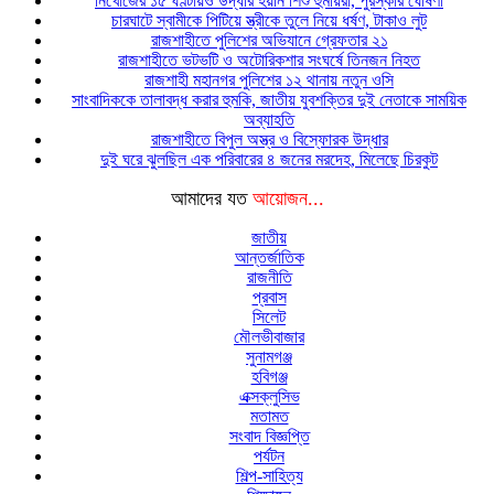
নিখোঁজের ১৫ ঘণ্টায়ও উদ্ধার হয়নি শিশু হুমায়রা, পুরস্কার ঘোষণা
চারঘাটে স্বামীকে পিটিয়ে স্ত্রীকে তুলে নিয়ে ধর্ষণ, টাকাও লুট
রাজশাহীতে পুলিশের অভিযানে গ্রেফতার ২১
রাজশাহীতে ভটভটি ও অটোরিকশার সংঘর্ষে তিনজন নিহত
রাজশাহী মহানগর পুলিশের ১২ থানায় নতুন ওসি
সাংবাদিককে তালাবদ্ধ করার হুমকি, জাতীয় যুবশক্তির দুই নেতাকে সাময়িক
অব্যাহতি
রাজশাহীতে বিপুল অস্ত্র ও বিস্ফোরক উদ্ধার
দুই ঘরে ঝুলছিল এক পরিবারের ৪ জনের মরদেহ, মিলেছে চিরকুট
আমাদের যত
আয়োজন...
জাতীয়
আন্তর্জাতিক
রাজনীতি
প্রবাস
সিলেট
মৌলভীবাজার
সুনামগঞ্জ
হবিগঞ্জ
এক্সক্লুসিভ
মতামত
সংবাদ বিজ্ঞপ্তি
পর্যটন
শিল্প-সাহিত্য