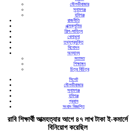
মৌলভীবাজার
সুনামগঞ্জ
হবিগঞ্জ
রাজনীতি
এক্সক্লুসিভ
শিল্প-সাহিত্য
খেলাধুলা
তথ্যপ্রযুক্তি
বিনোদন
অন্যান্য
মতামত
শিক্ষাঙ্গন
চিত্র বিচিত্র
সিলেট
মৌলভীবাজার
সুনামগঞ্জ
হবিগঞ্জ
প্রবাস
সংবাদ বিজ্ঞপ্তি
রাবি শিক্ষার্থী আত্মহত্যার আগে ৪৭ লাখ টাকা ই-কমার্সে
বিনিয়োগ করেছিল