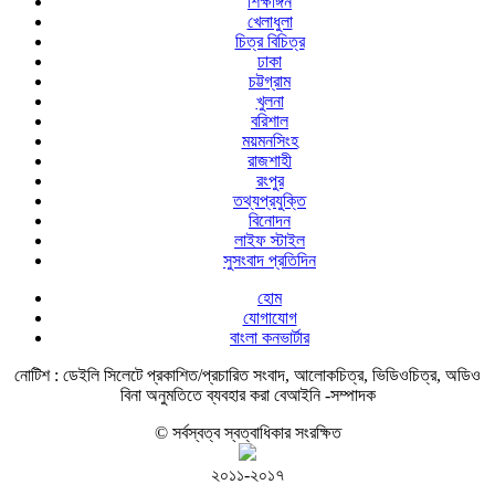
শিক্ষাঙ্গন
খেলাধুলা
চিত্র বিচিত্র
ঢাকা
চট্টগ্রাম
খুলনা
বরিশাল
ময়মনসিংহ
রাজশাহী
রংপুর
তথ্যপ্রযুক্তি
বিনোদন
লাইফ স্টাইল
সুসংবাদ প্রতিদিন
হোম
যোগাযোগ
বাংলা কনভার্টার
নোটিশ :
ডেইলি সিলেটে প্রকাশিত/প্রচারিত সংবাদ, আলোকচিত্র, ভিডিওচিত্র, অডিও
বিনা অনুমতিতে ব্যবহার করা বেআইনি -সম্পাদক
© সর্বস্বত্ব স্বত্বাধিকার সংরক্ষিত
২০১১-২০১৭