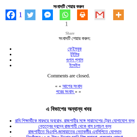
সংবাদটি শেয়ার করুন
1
1
Share
সংবাদটি শেয়ার করুন:
ফেইসবুক
টুইটার
গুগল প্লাস
ইমেইল
Comments are closed.
« «
আগের সংবাদ
পরের সংবাদ
» »
এ বিভাগের অন্যান্য খবর
রাবি শিক্ষার্থীকে মারধরে অবরোধ, রাজশাহীর সঙ্গে সারাদেশের ট্রেন যোগাযোগ বন্ধ
নেতৃত্বের দ্বন্দ্বে রাজশাহী থেকে বাস চলাচল বন্ধ
রাজশাহীতে বিএনপি-জামায়াতের নেতাকর্মীর এনসিপিতে যোগদান