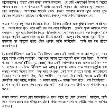
ভালোবাসেন। হয়তো কোন কারণ ছাড়াই বাসতেন। খুব বেশি গুরুত্বপূর্ণ ছিলাম না হয়তো
কারোর কাছে। তবে ছিলাম তো? আবার অনেকেই আছেন যারা আমাকে ঘৃণা করতেন।
কেন করতেন??! আপনাদের মধ্যেই কেউ একজন আমাকে মাথায় তুলে আবার ছুড়ে
ফেলেও দিয়েছেন। তাতেও আমার কারোর বিরুদ্ধে আর কোনই অভিযোগ নেই।
আমার সমস্যা শুধু আমার নিজেকে নিয়ে। নিজের মনটাকে আর বুঝিয়ে রাখতে পারছিলাম
না। মনের সাথে যুদ্ধ করে আমি বার বার হেরে যাচ্ছিলাম। রোজই মৃত্য আমাকে তাড়া
করছিলো। বুক ভরে নিঃশ্বাস নিতে পারছিলাম না; সেই কবে থেকে। গত কিছুদিন আমি
অসহ্য মানুষিক যন্ত্রণা সহ্য করেও বাঁচতে চেয়েছি। ভরপুর বেঁচে থাকার স্বাদ ছিলো।
সম্ভাব্য সব মানুষের কাছে বেঁচে থাকার আর্জি জানিয়েছি। আমি বার বার বাঁচতে
চেয়েছিলাম।
ই-কমার্সে বিনিয়োগ করা টাকা নিয়ে লিখেন, আমার এই লেখাটা যে বা যারা পড়ছেন, সবার
কাছে আমার একটা অনুরোধ। দয়া করে আমার হয়ে কয়েকটি কাজ করে দিবেন। ই-কমার্স
খাতের ‘থলে.কম’ (Tholay. com) নামে একটা কোম্পানির কাছে আমার মোট ৪৭ লক্ষ
১৮ হাজার ৫০০৳ টাকা বিনিয়োগ করা আছে। (আমার ডয়ারে চেক আর ডকুমেন্টস রাখা
আছে) আমার নিজের টাকা। দয়া করে দেখবেন, সেই টাকা টা তুলে আমার ভাইবোনদের
দিবেন। ওদের কখনো কিছু দিতে পারিনি। সব সময় নিয়ে গেছি।আমার একটা মটর
মেকানিক বন্ধু আছে; জাকির। ও আমার কাছে ৫০ হাজার টাকা পাবে। ধার নিয়েছিলাম।
৪ মাস আগে। কোন দিন ফেরত চায় নাই। দয়া করে অর টাকা গুলো পরিশোধ করে
দেবেন।
আমার কাফন, দাফন যেন স্বাভাবিক ও সুস্থ ভাবে হয় সেটা দেখবেন। জানবেন, আমি
বেঁচে থাকার চেয়ে মরে শান্তি পেয়েছি। বাবার কবরের পাশের জায়গাটায় আমাকে সমাহিত
করবেন।