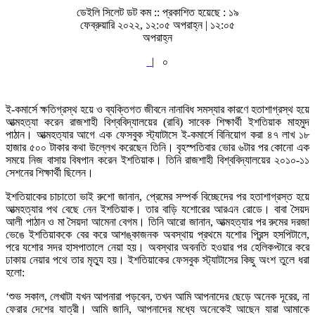
ডেইলি সিলেট ডট কম ::
প্রকাশিত হয়েছে : ১৯
ফেব্রুয়ারি ২০২২, ১২:০৫ অপরাহ্ন | ১২:০৫
অপরাহ্ন
|
০
ই-কমার্সে ক্ষতিগ্রস্থ হয়ে ও ব্যক্তিগত জীবনে নানাবিধ সমস্যার কারণে হতাশাগ্রস্থ হয়ে
আত্মহত্যা করেন রাজশাহী বিশ্ববিদ্যালয়ের (রাবি) সাবেক শিক্ষার্থী ইশতিয়াক মাহমুদ
পাঠান। আত্মহত্যার আগে এক ফেসবুক স্ট্যাটাসে ই-কমার্সে বিনিয়োগ করা ৪৭ লাখ ১৮
হাজার ৫০০ টাকার কথা উল্লেখ করেছেন তিনি। বৃহস্পতিবার ভোর ৬টার পর কোনো এক
সময়ে নিজ বাসায় বিষপান করেন ইশতিয়াক। তিনি রাজশাহী বিশ্ববিদ্যালয়ের ২০১০-১১
সেশনের শিক্ষার্থী ছিলেন।
ইশতিয়াকের চাচাতো ভাই রুশো জানান, প্রেমের সম্পর্ক বিচ্ছেদের পর হতাশাগ্রস্ত হয়ে
আত্মহত্যার পথ বেছে নেন ইশতিয়াক। তার বাড়ি যশোরের আরএন রোডে। বাবা সৈয়দ
আলী পাঠান ও মা সৈয়দা আমেনা বেগম। তিনি আরো জানান, আত্মহত্যার পর রুমের দরজা
ভেঙে ইশতিয়াককে বের করে আশঙ্কাজনক অবস্থায় প্রথমে যশোর প্রিন্স হসপিটালে,
পরে যশোর সদর হাসপাতালে নেয়া হয়। অবস্থার অবনতি হওয়ার পর হেলিকপ্টারে করে
ঢাকায় নেয়ার পথে তার মৃত্যু হয়। ইশতিয়াকের ফেসবুক স্ট্যাটাসের কিছু অংশ তুলে ধরা
হলো:
‘শুভ সকাল, লেখাটা যখন আপনারা পড়বেন, তখন আমি আপনাদের ছেড়ে অনেক দূরের, না
ফেরার দেশের যাত্রী। আমি জানি, আপনাদের মধ্যে অনেকেই আছেন যারা আমাকে